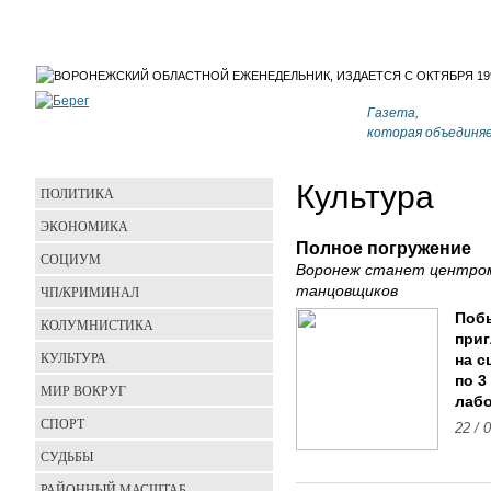
Газета,
которая объединя
Культура
ПОЛИТИКА
ЭКОНОМИКА
Полное погружение
СОЦИУМ
Воронеж станет центро
ЧП/КРИМИНАЛ
танцовщиков
Побы
КОЛУМНИСТИКА
приг
КУЛЬТУРА
на с
по 3
МИР ВОКРУГ
лабо
СПОРТ
22 / 
СУДЬБЫ
РАЙОННЫЙ МАСШТАБ