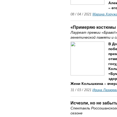
Алек
– ег
08 / 04 / 2021
Марина Хоруж
«Примеряю костюмы 
Лауреат премии «Браво!» 
генетической памяти и с
В До
побе
прем
отме
госу
Коль
«Бум
здор
Жени Колышкина – вчера
31 / 03 / 2021
Ирина Лазарев
Исчезли, но не забыт
Спектакль Россошанског
сезоне