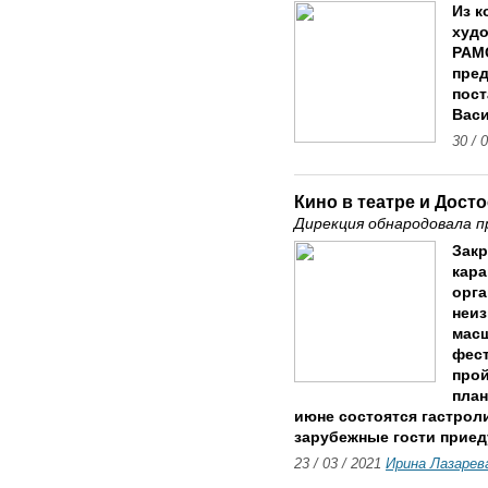
Из к
худо
РАМС
пред
пос
Васи
30 / 
Кино в театре и Дост
Дирекция обнародовала 
Зак
кара
орга
неиз
масш
фест
прой
план
июне состоятся гастроли
зарубежные гости приед
23 / 03 / 2021
Ирина Лазарев