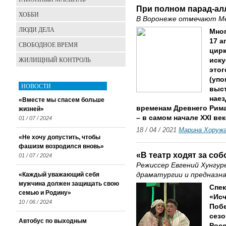
При полном парад-ал
ХОББИ
В Воронеже отмечают Ме
ЛЮДИ ДЕЛА
Мног
17 а
СВОБОДНОЕ ВРЕМЯ
цирк
ЖИЛИЩНЫЙ КОНТРОЛЬ
иску
этог
(упо
НОВОСТИ
выст
наез
«Вместе мы спасем больше
временам Древнего Рима)
жизней»
– в самом начале XXI век
01 / 07 / 2024
18 / 04 / 2021
Марина Хоруж
«Не хочу допустить, чтобы
фашизм возродился вновь»
«В театр ходят за соб
01 / 07 / 2024
Режиссер Евгений Хунгуре
«Каждый уважающий себя
драматургии и предназн
мужчина должен защищать свою
Спек
семью и Родину»
«Исч
10 / 06 / 2024
Побе
сезо
Автобус по выходным
Росс