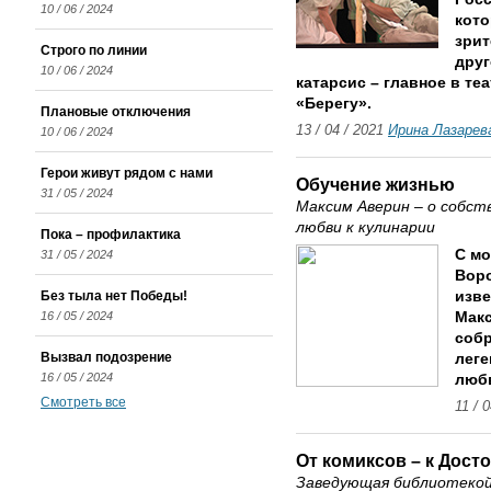
10 / 06 / 2024
кото
зрит
Строго по линии
друг
10 / 06 / 2024
катарсис – главное в те
«Берегу».
Плановые отключения
13 / 04 / 2021
Ирина Лазарев
10 / 06 / 2024
Герои живут рядом с нами
Обучение жизнью
31 / 05 / 2024
Максим Аверин – о собст
любви к кулинарии
Пока – профилактика
С мо
31 / 05 / 2024
Воро
Без тыла нет Победы!
изве
16 / 05 / 2024
Макс
собр
Вызвал подозрение
леге
16 / 05 / 2024
любв
Смотреть все
11 / 
От комиксов – к Дост
Заведующая библиотекой 