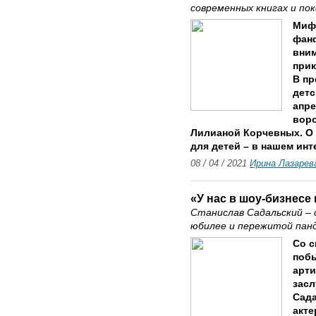
современных книгах и по
Мифы
фанф
вним
при
В п
детс
апре
вор
Лилианой Корчевных. О
для детей – в нашем ин
08 / 04 / 2021
Ирина Лазарев
«У нас в шоу-бизнесе
Станислав Садальский – 
юбилее и пережитой пан
Со с
побы
арти
засл
Сада
акте