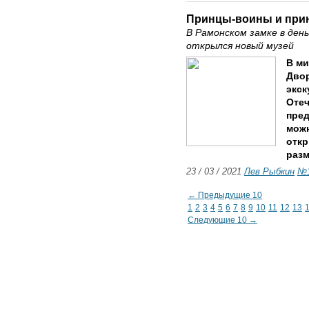
Принцы-воины и при
В Рамонском замке в ден
открылся новый музей
В м
Дво
экск
Отеч
пред
можн
откр
разм
23 / 03 / 2021
Лев Рыбкин
№1
← Предыдущие 10
1
2
3
4
5
6
7
8
9
10
11
12
13
Следующие 10 →