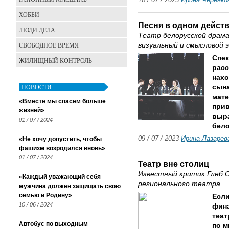
10 / 07 / 2023
Ирина Черенко
ХОББИ
Песня в одном дейст
ЛЮДИ ДЕЛА
Театр белорусской драм
СВОБОДНОЕ ВРЕМЯ
визуальный и смысловой 
Спек
ЖИЛИЩНЫЙ КОНТРОЛЬ
расс
нахо
НОВОСТИ
сына
мате
«Вместе мы спасем больше
прив
жизней»
выр
01 / 07 / 2024
бело
09 / 07 / 2023
Ирина Лазарев
«Не хочу допустить, чтобы
фашизм возродился вновь»
01 / 07 / 2024
Театр вне столиц
Известный критик Глеб С
«Каждый уважающий себя
регионального театра
мужчина должен защищать свою
семью и Родину»
Если
10 / 06 / 2024
фина
теат
Автобус по выходным
по м