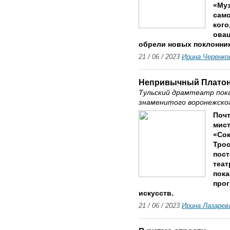
«Муз
само
кого
овац
обрели новых поклонни
21 / 06 / 2023
Ирина Черенко
Непривычный Плато
Тульский драмтеатр пока
знаменитого воронежско
Почт
мист
«Со
Трос
пост
теат
пока
про
искусств.
21 / 06 / 2023
Ирина Лазарев