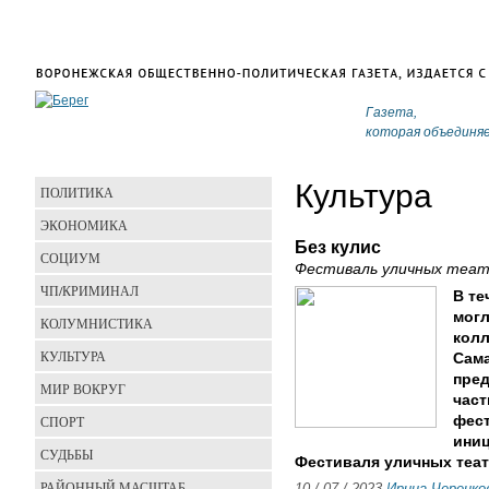
Газета,
которая объединя
Культура
ПОЛИТИКА
ЭКОНОМИКА
Без кулис
СОЦИУМ
Фестиваль уличных теат
ЧП/КРИМИНАЛ
В те
могл
КОЛУМНИСТИКА
колл
КУЛЬТУРА
Сам
пред
МИР ВОКРУГ
час
СПОРТ
фест
ини
СУДЬБЫ
Фестиваля уличных теат
РАЙОННЫЙ МАСШТАБ