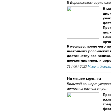
В Воронежском цирке ожи
В м
цирк
уник
длят
Прем
цирк
Санк
ярч
6 месяцев, после чего п
нескольких российских 
достоинству все велико
посчастливилось и вор
21 / 06 / 2023
Марина Хоруж
На языке музыки
Большой концерт устроил
артисты разных стран
Прон
разн
трад
фест