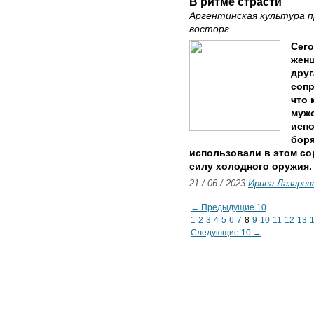
В ритме страсти
Аргентинская культура п
восторг
Сего
женщ
друг
сопр
что 
муж
испо
боря
использовали в этом со
силу холодного оружия.
21 / 06 / 2023
Ирина Лазарев
← Предыдущие 10
1
2
3
4
5
6
7
8
9
10
11
12
13
Следующие 10 →