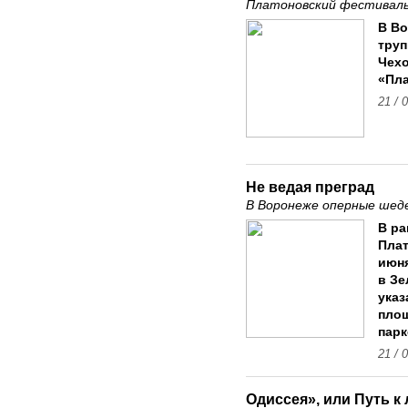
Платоновский фестиваль 
В Во
труп
Чехо
«Пл
21 / 
Не ведая преград
В Воронеже оперные шед
В р
Плат
июня
в Зе
указ
пло
парк
21 / 
Одиссея», или Путь к