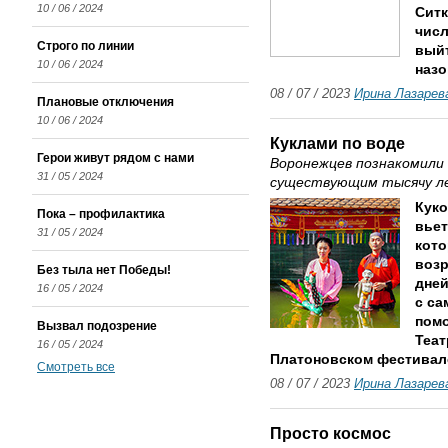
10 / 06 / 2024
Ситк
числ
Строго по линии
выйт
10 / 06 / 2024
назо
08 / 07 / 2023
Ирина Лазарев
Плановые отключения
10 / 06 / 2024
Куклами по воде
Герои живут рядом с нами
Воронежцев познакомили
31 / 05 / 2024
существующим тысячу л
Куко
Пока – профилактика
вьет
31 / 05 / 2024
кото
возр
Без тыла нет Победы!
дней
16 / 05 / 2024
с с
помо
Вызвал подозрение
Теат
16 / 05 / 2024
Платоновском фестивале
Смотреть все
08 / 07 / 2023
Ирина Лазарев
Просто космос