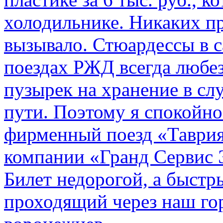
холодильнике. Никаких пр
вызывало. Стюардессы в 
поездах РЖД всегда любе
пузырек на хранение в с
пути. По­этому я спокойно
фирменный поезд «Таврия
компании «Гранд Сервис 
Билет недорогой, а быстр
проходящий через наш гор