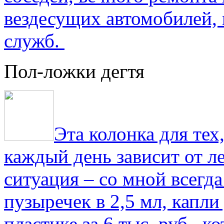
вездесущих автомобилей,
служб.
Пол-ложки дегтя
Эта колонка для тех
каждый день зависит от ле
ситуация – со мной всегд
пузыречек в 2,5 мл, капли
пластике за 6 тыс. руб., к