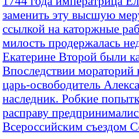
1744 года императрица Ел
заменить эту высшую мер
ссылкой на каторжные ра
милость продержалась не
Екатерине Второй были к
Впоследствии мораторий 
царь-освободитель Алекса
наследник. Робкие попыт
расправу предпринималис
Всероссийским съездом Со