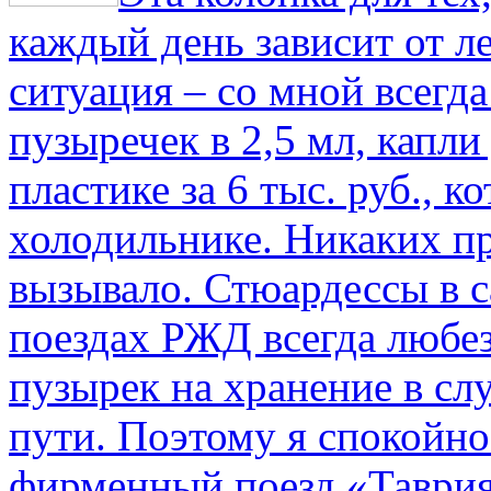
каждый день зависит от ле
ситуация – со мной всегд
пузыречек в 2,5 мл, капли
пластике за 6 тыс. руб., к
холодильнике. Никаких пр
вызывало. Стюардессы в 
поездах РЖД всегда любе
пузырек на хранение в с
пути. По­этому я спокойно
фирменный поезд «Таврия