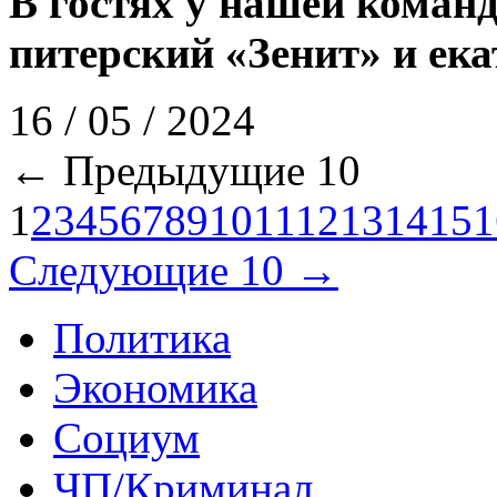
В гостях у нашей коман
питерский «Зенит» и ек
16 / 05 / 2024
← Предыдущие 10
1
2
3
4
5
6
7
8
9
10
11
12
13
14
15
1
Следующие 10 →
Политика
Экономика
Социум
ЧП/Криминал