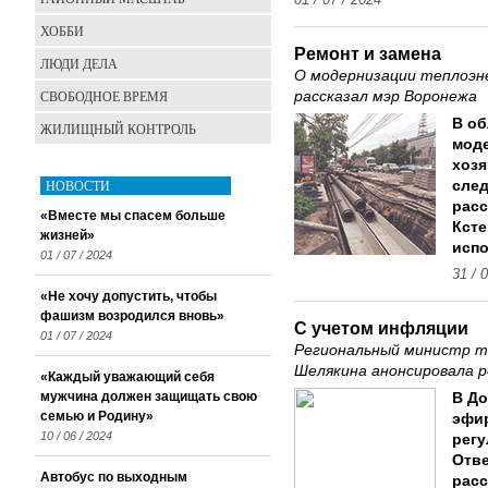
01 / 07 / 2024
ХОББИ
Ремонт и замена
ЛЮДИ ДЕЛА
О модернизации теплоэн
СВОБОДНОЕ ВРЕМЯ
рассказал мэр Воронежа
В об
ЖИЛИЩНЫЙ КОНТРОЛЬ
моде
хозя
НОВОСТИ
сле
расс
«Вместе мы спасем больше
Ксте
жизней»
испо
01 / 07 / 2024
31 / 
«Не хочу допустить, чтобы
фашизм возродился вновь»
С учетом инфляции
01 / 07 / 2024
Региональный министр т
Шелякина анонсировала р
«Каждый уважающий себя
мужчина должен защищать свою
В До
семью и Родину»
эфир
10 / 06 / 2024
рег
Отве
Автобус по выходным
расс