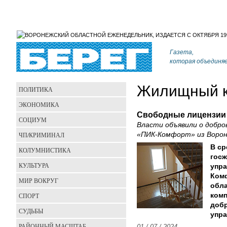
Газета,
которая объединя
Жилищный к
ПОЛИТИКА
ЭКОНОМИКА
Свободные лицензии
СОЦИУМ
Власти объявили о добро
ЧП/КРИМИНАЛ
«ПИК-Комфорт» из Воро
В ср
КОЛУМНИСТИКА
госж
КУЛЬТУРА
упра
Комф
МИР ВОКРУГ
обла
СПОРТ
комп
добр
СУДЬБЫ
упр
РАЙОННЫЙ МАСШТАБ