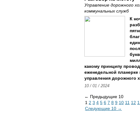
Управление дорожного х
коммунальных служб
К но
раз
пят
благ
един
посл
букв
милл
какому принципу провод
еженедельной планерке
управления дорожного х
10 / 01 / 2024
← Предыдущие 10
1
2
3
4
5
6
7
8
9
10
11
12
1
Следующие 10 →