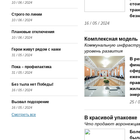
10 / 06 / 2024
стои
тра
Строго по линии
безн
10 / 06 / 2024
16 / 05 / 2024
Плановые отключения
10 / 06 / 2024
Комплексная модель
Коммунальную инфрастру
Герои живут рядом с нами
уровень развития
31 / 05 / 2024
В ре
фин
Пока – профилактика
сфер
31 / 05 / 2024
ежен
прав
Без тыла нет Победы!
жили
16 / 05 / 2024
энер
Вызвал подозрение
25 / 
16 / 05 / 2024
Смотреть все
В красивой упаковке
Что продают воронежцам
Боле
была