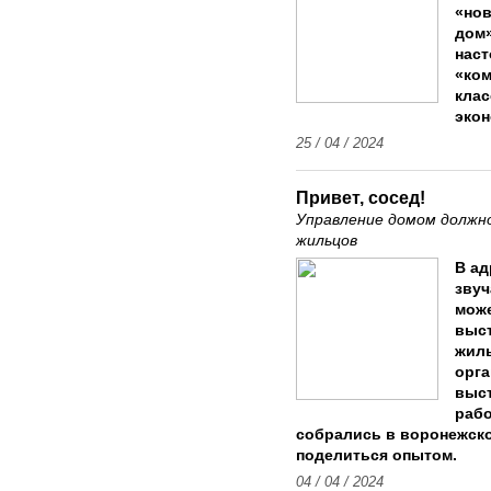
«нов
дом»
наст
«ком
клас
экон
25 / 04 / 2024
Привет, сосед!
Управление домом должно
жильцов
В ад
звуч
може
выс
жил
орга
выс
раб
собрались в воронежско
поделиться опытом.
04 / 04 / 2024