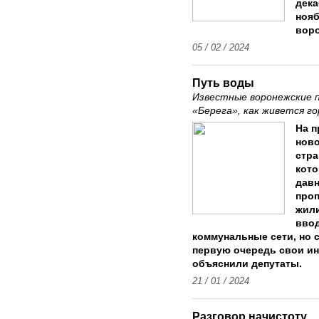
дека
нояб
воро
05 / 02 / 2024
Путь воды
Известные воронежские 
«Берега», как живется г
На п
ново
стра
кот
давн
про
жили
ввод
коммунальные сети, но 
первую очередь свои ин
объяснили депутаты.
21 / 01 / 2024
Разговор начистоту