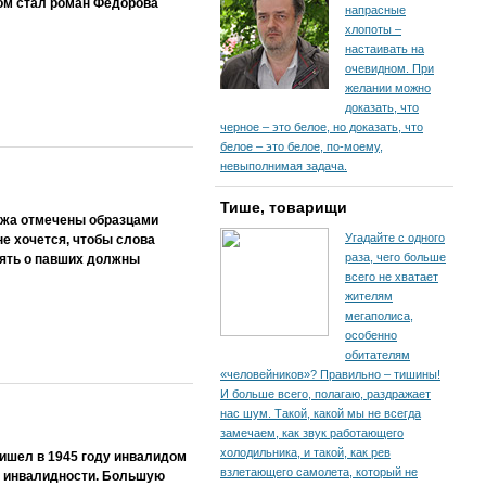
ом стал роман Федорова
напрасные
хлопоты –
настаивать на
очевидном. При
желании можно
доказать, что
черное – это белое, но доказать, что
белое – это белое, по-моему,
невыполнимая задача.
Тише, товарищи
ежа отмечены образцами
Угадайте с одного
не хочется, чтобы слова
раза, чего больше
мять о павших должны
всего не хватает
жителям
мегаполиса,
особенно
обитателям
«человейников»? Правильно – тишины!
И больше всего, полагаю, раздражает
нас шум. Такой, какой мы не всегда
замечаем, как звук работающего
холодильника, и такой, как рев
ришел в 1945 году инвалидом
взлетающего самолета, который не
от инвалидности. Большую