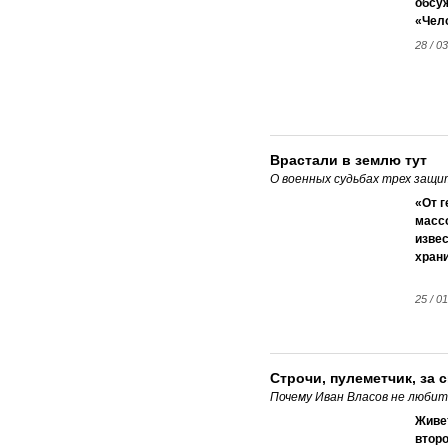
обсу
«Чел
28 / 03
Врастали в землю тут
О военных судьбах трех защ
«От 
массо
извес
храни
25 / 01
Строчи, пулеметчик, за 
Почему Иван Власов не люби
Живет
второ