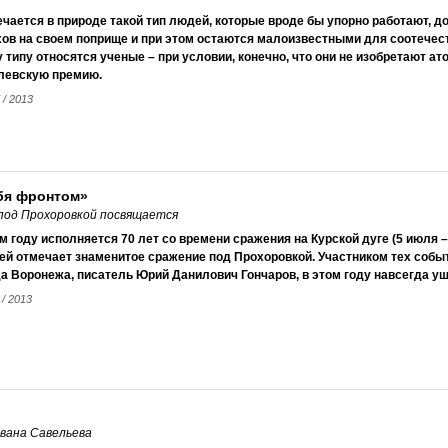
чается в природе такой тип людей, которые вроде бы упорно работают, 
ов на своем поприще и при этом остаются малоизвестными для соотечест
 типу относятся ученые – при условии, конечно, что они не изобретают а
левскую премию.
 / 2013
бя фронтом»
под Прохоровкой посвящается
м году исполняется 70 лет со времени сражения на Курской дуге (5 июля – 
ей отмечает знаменитое сражение под Прохоровкой. Участником тех собы
а Воронежа, писатель Юрий Данилович Гончаров, в этом году навсегда уш
 / 2013
вана Савельева