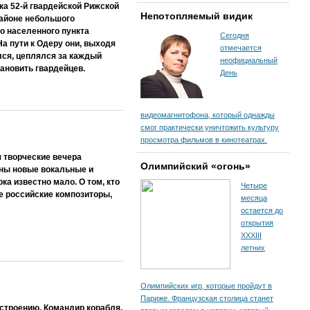
ка 52-й гвардейской Рижской
Непотопляемый видик
районе небольшого
го населенного пункта
Сегодня
На пути к Одеру они, выходя
отмечается
лся, цеплялся за каждый
неофициальный
тановить гвардейцев.
День
видеомагнитофона, который однажды
смог практически уничтожить культуру
просмотра фильмов в кинотеатрах.
 творческие вечера
Олимпийский «огонь»
ны новые вокальные и
а известно мало. О том, кто
Четыре
е российские композиторы,
месяца
остается до
открытия
XXXIII
летних
Олимпийских игр, которые пройдут в
Париже. Французская столица станет
остроению. Командир корабля,