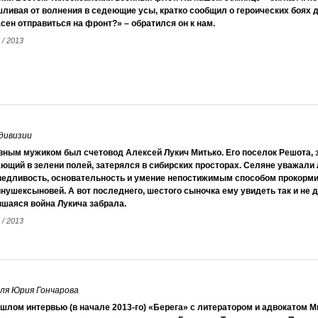
ливая от волнения в седеющие усы, кратко сообщил о героических боях 
сен отправиться на фронт?» – обратился он к нам.
 / 2013
 дивизии
вным мужиком был счетовод Алексей Лукич Митько. Его поселок Решота,
ющий в зелени полей, затерялся в сибирских просторах. Селяне уважали 
ведливость, основательность и умение непостижимым способом прокорми
нушек­сыновей. А вот последнего, шестого сыночка ему увидеть так и не 
шаяся война Лукича забрала.
 / 2013
ля Юрия Гончарова
ошлом интервью (в начале 2013-го) «Берега» с литератором и адвокато