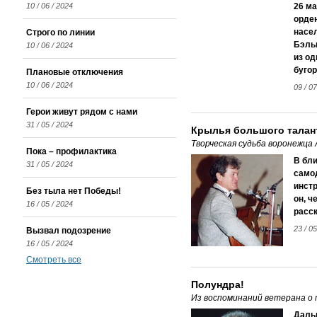
10 / 06 / 2024
26 ма
орден
насел
Строго по линии
Бэльв
10 / 06 / 2024
из од
бугор
Плановые отключения
10 / 06 / 2024
09 / 07
Герои живут рядом с нами
31 / 05 / 2024
Крылья большого талан
Творческая судьба воронежца
Пока – профилактика
В бл
31 / 05 / 2024
само
инстр
Без тыла нет Победы!
он, ч
16 / 05 / 2024
расск
23 / 05
Вызвал подозрение
16 / 05 / 2024
Смотреть все
Полундра!
Из воспоминаний ветерана о т
Дальн