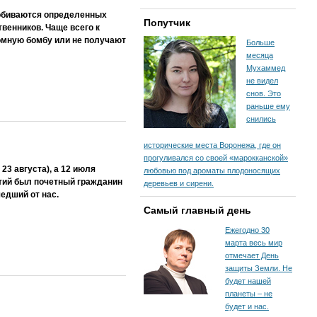
добиваются определенных
Попутчик
венников. Чаще всего к
томную бомбу или не получают
Больше
месяца
Мухаммед
не видел
снов. Это
раньше ему
снились
исторические места Воронежа, где он
прогуливался со своей «марокканской»
23 августа), а 12 июля
любовью под ароматы плодоносящих
тий был почетный гражданин
деревьев и сирени.
едший от нас.
Самый главный день
Ежегодно 30
марта весь мир
отмечает День
защиты Земли. Не
будет нашей
планеты – не
будет и нас.