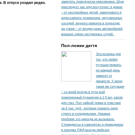
заметить практически невозможно. Шум
. В отпуск уходил редко.
преследует нас круглосуточно: в домах
– от неспокойных детей, навязчивого и
агрессивного телевизора, неугомонных
соседей, вечного ремонта в подъезде,
на улице – от вездесущих автомобилей,
воющих сирен экстренных служб.
Пол-ложки дегтя
Эта колонка для
тех, кто любит
путешествовать,
но каждый день
зависит от
лекарств. У меня
такая же ситуация
– со мной всегда в пути мой
пожизненный пузыречек в 2,5 мл, капли
для глаз. Пол чайной ложки в пластике
за 6 тыс. руб., которые хранить надо
строго в холодильнике. Никаких
проблем это никогда не вызывало.
Стюардессы в самолетах и проводницы
в поездах РЖД всегда любезно