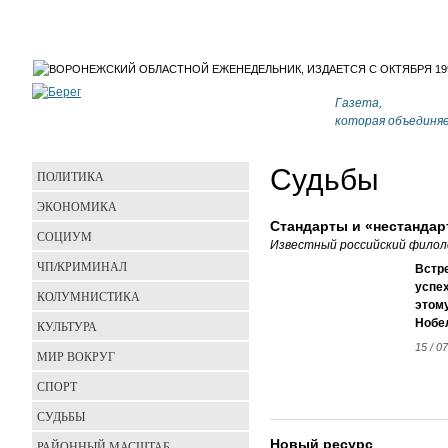
Газета,
которая объединя
Судьбы
ПОЛИТИКА
ЭКОНОМИКА
Стандарты и «нестандар
СОЦИУМ
Известный российский филол
ЧП/КРИМИНАЛ
Встре
успех
КОЛУМНИСТИКА
этому
Нобе
КУЛЬТУРА
15 / 07
МИР ВОКРУГ
СПОРТ
СУДЬБЫ
Новый ресурс
РАЙОННЫЙ МАСШТАБ