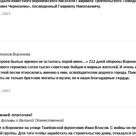
ждали известного воронежского писателя Гавриила Троепольского. Повод
овек Чернозема», посвященный Гавриилу Николаевичу.
 / 2013
итников Воронежа
героев былых времен не осталось порой имен…» 212 дней обороны Ворон
вого героизма сотен тысяч советских бойцов и мирных жителей. И очень 
тной песни относились именно к ним, освободителям родного города. Па
ть не только братские могилы и музеи, но и наши благодарные сердца.
 / 2013
синий платочек!
т фильмы о Великой Отечественной
 в Воронеже на улице Тамбовской фронтовик Иван Власов. С войны он п
й группы. Для того чтобы заработать на строительство дома, отказался 