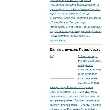
принимали заветный пузырек на
хранение в служебный холодильник на
время пути. По­этому я спокойно купила
ж/д билет на фирменный поезд
«Таврия» новой транспортной компании
«Гранд Сервис Экспресс» до
Петербурга. Билет недорогой, а быстрый
и удобный поезд, проходящий через наш
город, набирает популярность у
воронежцев.
Казнить нельзя. Помиловать
280 лет назад в
России случилось
невиданное
событие: впервые
была отменена
смертная казнь.
16 мая 1744 года
императрица Елизавета Петровна
повелела заменить эту высшую меру
наказания кнутом и вечной ссылкой на
каторжные работы. Впрочем, монаршая
милость продержалась недолго: уже при
императрице Екатерине Второй были