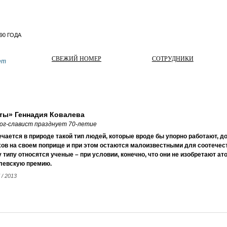
СВЕЖИЙ НОМЕР
СОТРУДНИКИ
ет
ты» Геннадия Ковалева
ог-славист празднует 70-летие
чается в природе такой тип людей, которые вроде бы упорно работают, 
ов на своем поприще и при этом остаются малоизвестными для соотечест
 типу относятся ученые – при условии, конечно, что они не изобретают а
левскую премию.
 / 2013