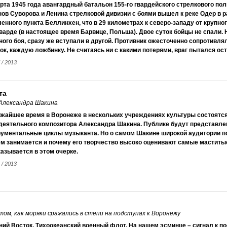
рта 1945 года авангардный батальон 155-го гвардейского стрелкового пол
ов Суворова и Ленина стрелковой дивизии с боями вышел к реке Одер в 
енного пункта Беллинхен, что в 29 километрах к северо-западу от крупно
арде (в настоящее время Барвице, Польша). Двое суток бойцы не спали. 
ного боя, сразу же вступали в другой. Противник ожесточенно сопротивля
ок, каждую ложбинку. Не считаясь ни с какими потерями, враг пытался ос
 / 2013
та
 Александра Шакина
ижайшее время в Воронеже в нескольких учреждениях культуры состоятся
деятельного композитора Александра Шакина. Публике будут представле
ументальные циклы музыканта. Но о самом Шакине широкой аудитории пок
ем занимается и почему его творчество высоко оценивают самые маститы
азывается в этом очерке.
 / 2013
ом, как моряки сражались в степи на подступах к Воронежу
ий Восток. Тихоокеанский военный флот. На нашем эсминце – сигнал к п