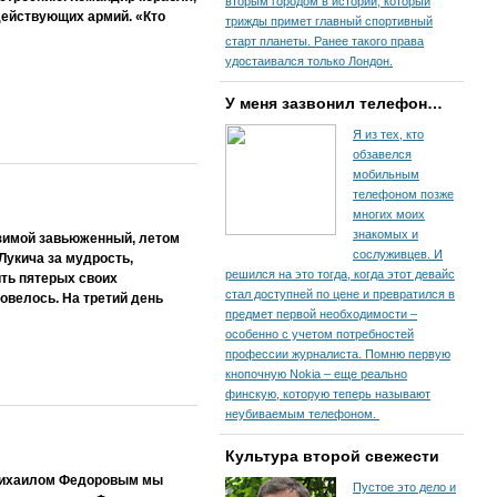
вторым городом в истории, который
действующих армий. «Кто
трижды примет главный спортивный
старт планеты. Ранее такого права
удостаивался только Лондон.
У меня зазвонил телефон…
Я из тех, кто
обзавелся
мобильным
телефоном позже
многих моих
знакомых и
 зимой завьюженный, летом
сослуживцев. И
Лукича за мудрость,
решился на это тогда, когда этот девайс
ть пятерых своих
стал доступней по цене и превратился в
довелось. На третий день
предмет первой необходимости –
особенно с учетом потребностей
профессии журналиста. Помню первую
кнопочную Nokia – еще реально
финскую, которую теперь называют
неубиваемым телефоном.
Культура второй свежести
м Михаилом Федоровым мы
Пустое это дело и