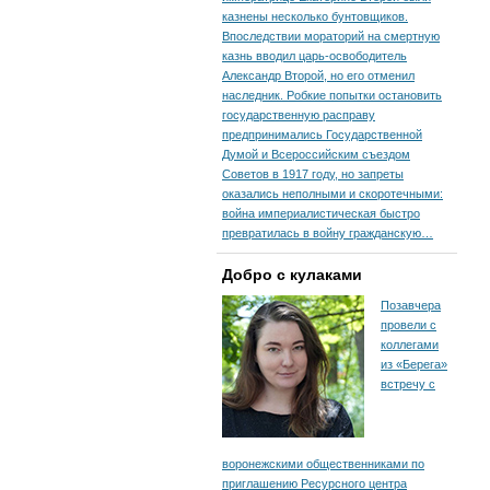
казнены несколько бунтовщиков.
Впоследствии мораторий на смертную
казнь вводил царь-освободитель
Александр Второй, но его отменил
наследник. Робкие попытки остановить
государственную расправу
предпринимались Государственной
Думой и Всероссийским съездом
Советов в 1917 году, но запреты
оказались неполными и скоротечными:
война империалистическая быстро
превратилась в войну гражданскую…
Добро с кулаками
Позавчера
провели с
коллегами
из «Берега»
встречу с
воронежскими общественниками по
приглашению Ресурсного центра