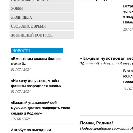
Встре
ХОББИ
успех
ЛЮДИ ДЕЛА
этому
Нобе
СВОБОДНОЕ ВРЕМЯ
15 / 07
ЖИЛИЩНЫЙ КОНТРОЛЬ
НОВОСТИ
«Каждый чувствовал се
«Вместе мы спасем больше
70-летней годовщине битвы 
жизней»
01 / 07 / 2024
В это
юбил
«Не хочу допустить, чтобы
город
фашизм возродился вновь»
11 / 07
01 / 07 / 2024
«Каждый уважающий себя
мужчина должен защищать свою
семью и Родину»
10 / 06 / 2024
Помни, Родина!
Подвиг младшего сержанта И
Автобус по выходным