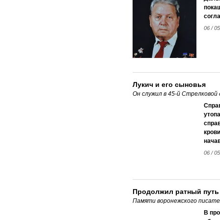
покаш
согла
06 / 05
Лукич и его сыновья
Он служил в 45-й Стрелковой
Спра
утопа
спра
крови
начав
06 / 05
Продолжил ратный путь
Памяти воронежского писате
В пр