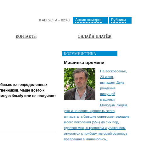
Архив номеров
Рубрики
8 АВГУСТА – 02:43
КОНТАКТЫ
ОНЛАЙН-ПЛАТЁЖ
КОЛУМНИСТИКА
Машинка времени
На воскресенье,
23 июня,
выпадает День
добиваются определенных
рождения
венников. Чаще всего к
пишущей
томную бомбу или не получают
машинки.
Молодым людям
уже и не понять ценность этого
аппарата, а бывшие советские граждане
моего поколения (55+) до сих пор,
сдается мне, с трепетом и уважением
относятся к прибору, который рукопись
превращал в машинопись.