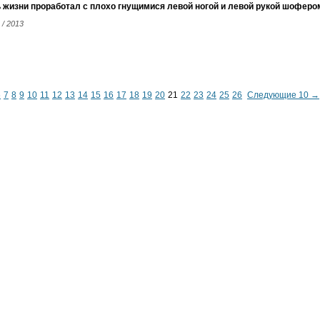
 жизни проработал с плохо гнущимися левой ногой и левой рукой шофером
 / 2013
6
7
8
9
10
11
12
13
14
15
16
17
18
19
20
21
22
23
24
25
26
Следующие 10 →