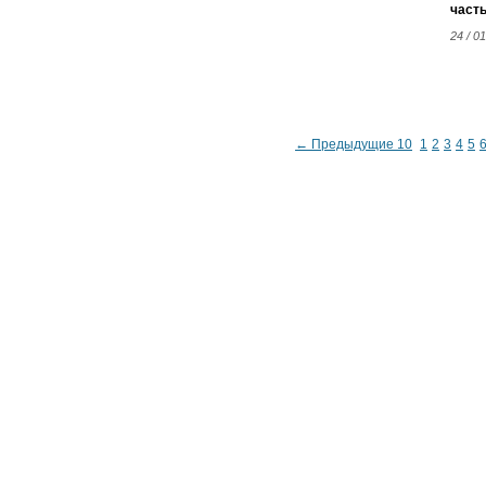
часть
24 / 01
← Предыдущие 10
1
2
3
4
5