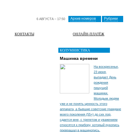
Архив номеров
Рубрики
6 АВГУСТА – 17:50
КОНТАКТЫ
ОНЛАЙН-ПЛАТЁЖ
КОЛУМНИСТИКА
Машинка времени
На воскресенье,
23 июня,
выпадает День
рождения
пишущей
машинки.
Молодым людям
уже и не понять ценность этого
аппарата, а бывшие советские граждане
моего поколения (55+) до сих пор,
сдается мне, с трепетом и уважением
относятся к прибору, который рукопись
превращал в машинопись.