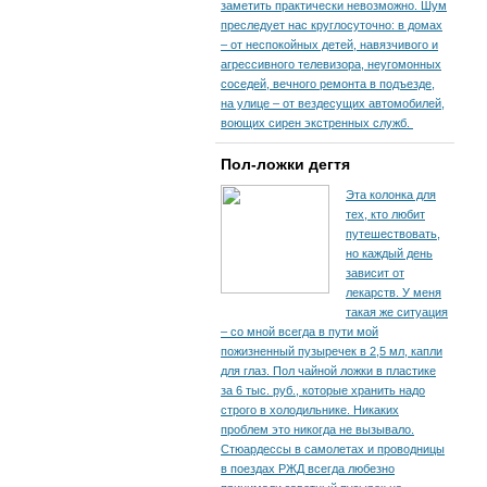
заметить практически невозможно. Шум
преследует нас круглосуточно: в домах
– от неспокойных детей, навязчивого и
агрессивного телевизора, неугомонных
соседей, вечного ремонта в подъезде,
на улице – от вездесущих автомобилей,
воющих сирен экстренных служб.
Пол-ложки дегтя
Эта колонка для
тех, кто любит
путешествовать,
но каждый день
зависит от
лекарств. У меня
такая же ситуация
– со мной всегда в пути мой
пожизненный пузыречек в 2,5 мл, капли
для глаз. Пол чайной ложки в пластике
за 6 тыс. руб., которые хранить надо
строго в холодильнике. Никаких
проблем это никогда не вызывало.
Стюардессы в самолетах и проводницы
в поездах РЖД всегда любезно