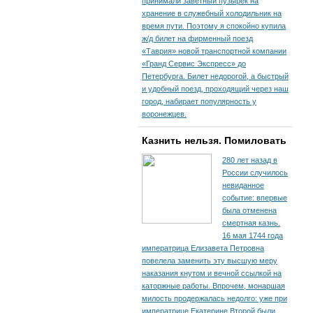
принимали заветный пузырек на
хранение в служебный холодильник на
время пути. По­этому я спокойно купила
ж/д билет на фирменный поезд
«Таврия» новой транспортной компании
«Гранд Сервис Экспресс» до
Петербурга. Билет недорогой, а быстрый
и удобный поезд, проходящий через наш
город, набирает популярность у
воронежцев.
Казнить нельзя. Помиловать
280 лет назад в
России случилось
невиданное
событие: впервые
была отменена
смертная казнь.
16 мая 1744 года
императрица Елизавета Петровна
повелела заменить эту высшую меру
наказания кнутом и вечной ссылкой на
каторжные работы. Впрочем, монаршая
милость продержалась недолго: уже при
императрице Екатерине Второй были