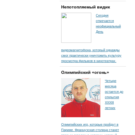
Непотопляемый видик
Сегодня
отмечается
неофициальный
День
видеомагнитофона, который однажды
смог практически уничтожить культуру
просмотра фильмов в кинотеатрах.
Олимпийский «огонь»
Четыре
месяца
остается до
открытия
XXXIII
летних
Олимпийских игр, которые пройдут в
Париже. Французская столица станет