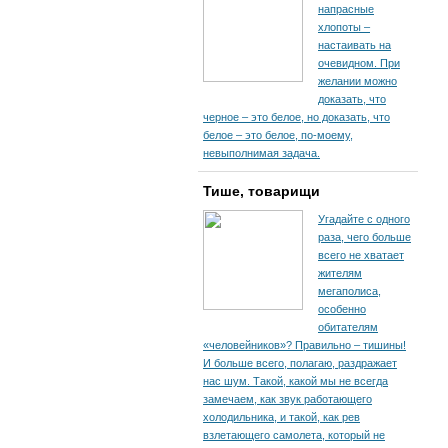
напрасные
хлопоты –
настаивать на
очевидном. При
желании можно
доказать, что
черное – это белое, но доказать, что
белое – это белое, по-моему,
невыполнимая задача.
Тише, товарищи
Угадайте с одного
раза, чего больше
всего не хватает
жителям
мегаполиса,
особенно
обитателям
«человейников»? Правильно – тишины!
И больше всего, полагаю, раздражает
нас шум. Такой, какой мы не всегда
замечаем, как звук работающего
холодильника, и такой, как рев
взлетающего самолета, который не