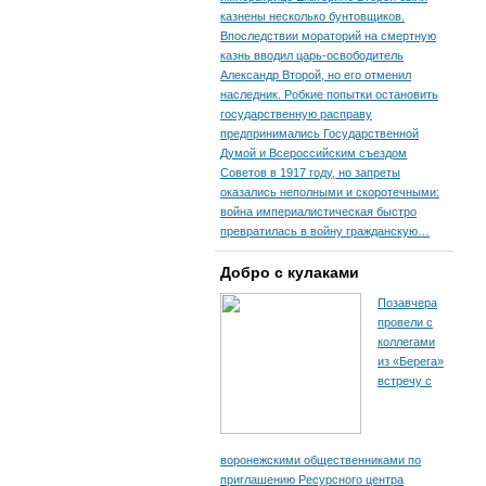
казнены несколько бунтовщиков.
Впоследствии мораторий на смертную
казнь вводил царь-освободитель
Александр Второй, но его отменил
наследник. Робкие попытки остановить
государственную расправу
предпринимались Государственной
Думой и Всероссийским съездом
Советов в 1917 году, но запреты
оказались неполными и скоротечными:
война империалистическая быстро
превратилась в войну гражданскую…
Добро с кулаками
Позавчера
провели с
коллегами
из «Берега»
встречу с
воронежскими общественниками по
приглашению Ресурсного центра