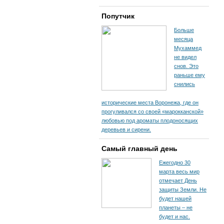
Попутчик
Больше
месяца
Мухаммед
не видел
снов. Это
раньше ему
снились
исторические места Воронежа, где он
прогуливался со своей «марокканской»
любовью под ароматы плодоносящих
деревьев и сирени.
Самый главный день
Ежегодно 30
марта весь мир
отмечает День
защиты Земли. Не
будет нашей
планеты – не
будет и нас.