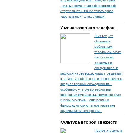
вторым городом в истории, который
трижды примет главный спортивный
старт планеты. Ранее такого права
удостаивался только Лондон.
У меня зазвонил телефон…
Я из тех, кто
обзавелся
мобильным
телефоном позже
многих моих
знакомых и
сослуживцев. И
решился на это тогда, когда этот девайс
стал доступней по цене и превратился в
предмет первой необходимости –
особенно с учетом потребностей
профессии журналиста. Помню первую
кнопочную Nokia – еще реально
финскую, которую теперь называют
неубиваемым телефоном.
Культура второй свежести
Пустое это дело и