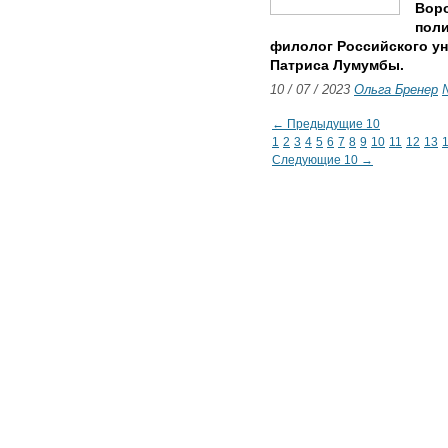
Воро
поли
филолог Российского у
Патриса Лумумбы.
10 / 07 / 2023
Ольга Бренер
← Предыдущие 10
1
2
3
4
5
6
7
8
9
10
11
12
13
Следующие 10 →