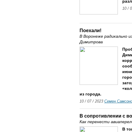
разл
10 / 
Поехали!
В Воронеже радикально и
Димитрова
Проб
Дим
корр
соо
июня
горо
зато
«кол
из города.
10 / 07 / 2023
Семен Самсон
В сопротивлении с в
Как перенести авиаперел
В то