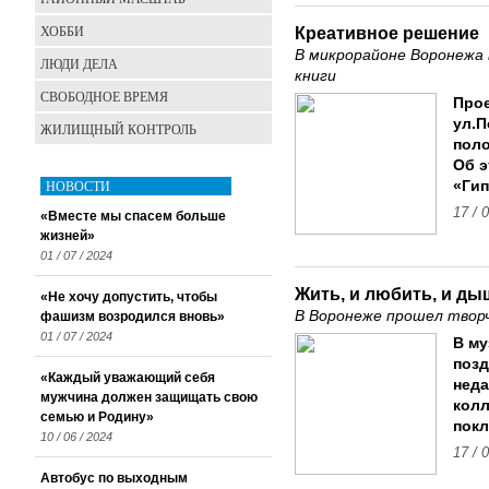
ХОББИ
Креативное решение
В микрорайоне Воронежа
ЛЮДИ ДЕЛА
книги
СВОБОДНОЕ ВРЕМЯ
Про
ул.П
ЖИЛИЩНЫЙ КОНТРОЛЬ
поло
Об э
НОВОСТИ
«Гип
17 / 
«Вместе мы спасем больше
жизней»
01 / 07 / 2024
Жить, и любить, и д
«Не хочу допустить, чтобы
В Воронеже прошел творч
фашизм возродился вновь»
01 / 07 / 2024
В му
позд
«Каждый уважающий себя
нед
мужчина должен защищать свою
колл
семью и Родину»
покл
10 / 06 / 2024
17 / 
Автобус по выходным