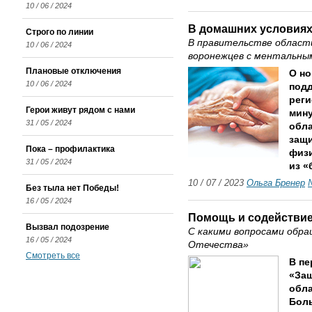
10 / 06 / 2024
В домашних условия
Строго по линии
В правительстве области
10 / 06 / 2024
воронежцев с ментальны
Плановые отключения
О но
10 / 06 / 2024
под
реги
Герои живут рядом с нами
мин
31 / 05 / 2024
обла
защи
Пока – профилактика
физи
31 / 05 / 2024
из «
10 / 07 / 2023
Ольга Бренер
Без тыла нет Победы!
16 / 05 / 2024
Помощь и содействи
Вызвал подозрение
С какими вопросами обр
16 / 05 / 2024
Отечества»
Смотреть все
В пе
«Защ
обла
Боль