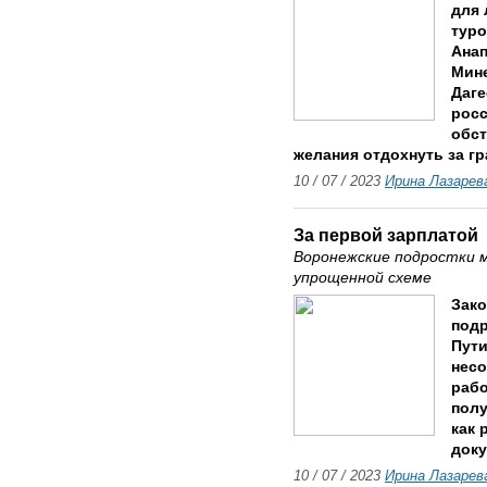
для 
туро
Анап
Мин
Даге
росс
обст
желания отдохнуть за гр
10 / 07 / 2023
Ирина Лазарев
За первой зарплатой
Воронежские подростки 
упрощенной схеме
Зако
подр
Пути
несо
рабо
полу
как 
доку
10 / 07 / 2023
Ирина Лазарев