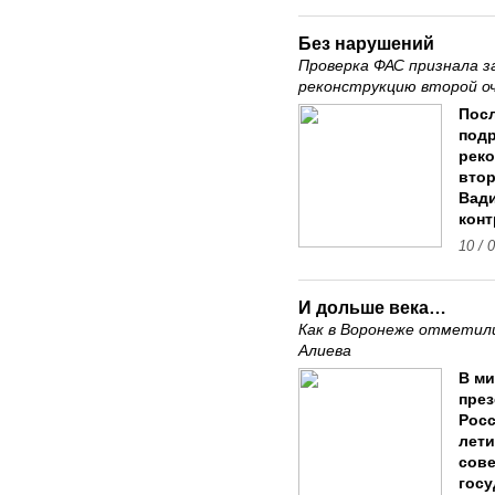
Без нарушений
Проверка ФАС признала з
реконструкцию второй о
Посл
подр
реко
втор
Вади
конт
10 / 
И дольше века…
Как в Воронеже отметили
Алиева
В ми
през
Росс
лети
сове
госу