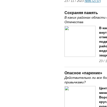
23 / 11 / 2023
№86 (2737)
Сохраняя память
В каких районах области
Отечества
В ка
внут
отме
подв
райо
вед
защи
23 / 
Опасное «парение»
Действительно ли все б
привычками?
Цент
мини
Воро
круг
куре