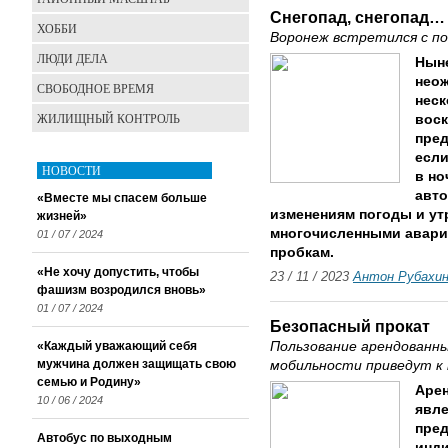
Снегопад, снегопад…
ХОББИ
Воронеж встретился с п
ЛЮДИ ДЕЛА
Ныне
неож
СВОБОДНОЕ ВРЕМЯ
неск
ЖИЛИЩНЫЙ КОНТРОЛЬ
воск
пред
если
НОВОСТИ
в но
авто
«Вместе мы спасем больше
изменениям погоды и ут
жизней»
многочисленными авари
01 / 07 / 2024
пробкам.
«Не хочу допустить, чтобы
23 / 11 / 2023
Антон Рубахи
фашизм возродился вновь»
01 / 07 / 2024
Безопасный прокат
«Каждый уважающий себя
Пользование арендованн
мужчина должен защищать свою
мобильности приведут к
семью и Родину»
Арен
10 / 06 / 2024
явле
пред
Автобус по выходным
инди