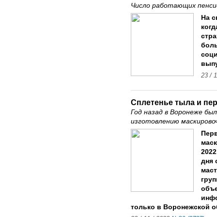
Число работающих пенси
На с
когд
стра
боль
соци
выпу
23 / 
Сплетенье тыла и пе
Год назад в Воронеже бы
изготовлению маскирово
Перв
маск
2022
дня 
маст
груп
объ
инфо
только в Воронежской об