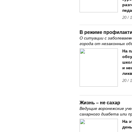
разг
педа
20 / 
В режиме профилакт
О ситуации с заболеваем
города от незаконных о
На п
обсу
школ
и не
ликв
20 / 
Жизнь – не сахар
Ведущие воронежские уче
сахарного диабета или п
На э
день