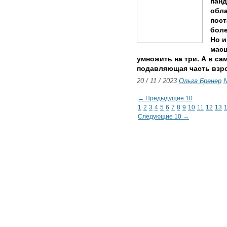
панд
обла
пост
боле
Но и
масш
умножить на три. А в са
подавляющая часть взр
20 / 11 / 2023
Ольга Бренер
№
← Предыдущие 10
1
2
3
4
5
6
7
8
9
10
11
12
13
Следующие 10 →