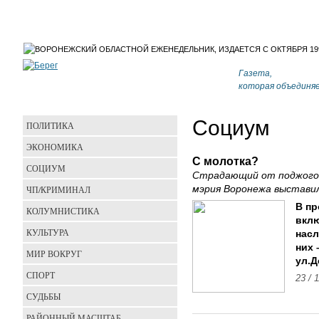
Газета,
которая объединя
Социум
ПОЛИТИКА
ЭКОНОМИКА
С молотка?
СОЦИУМ
Страдающий от поджогов
ЧП/КРИМИНАЛ
мэрия Воронежа выстави
В пр
КОЛУМНИСТИКА
вклю
КУЛЬТУРА
насл
них 
МИР ВОКРУГ
ул.Д
СПОРТ
23 / 
СУДЬБЫ
РАЙОННЫЙ МАСШТАБ