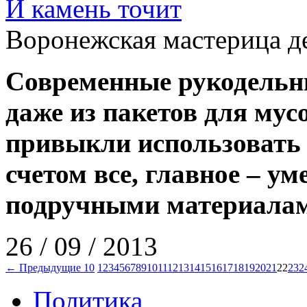
И камень точит
Воронежская мастерица д
Современные рукодельни
даже из пакетов для мус
привыкли использовать 
счетом все, главное – у
подручными материала
26 / 09 / 2013
← Предыдущие 10
1
2
3
4
5
6
7
8
9
10
11
12
13
14
15
16
17
18
19
20
21
22
23
2
Политика