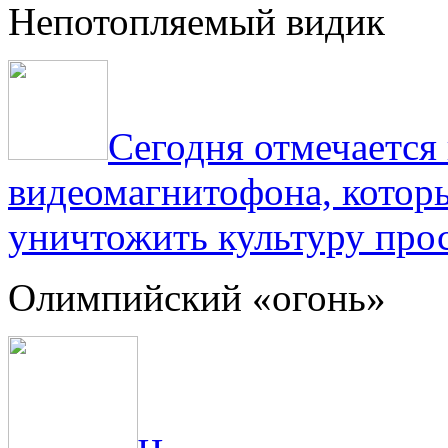
Непотопляемый видик
Сегодня отмечаетс
видеомагнитофона, котор
уничтожить культуру прос
Олимпийский «огонь»