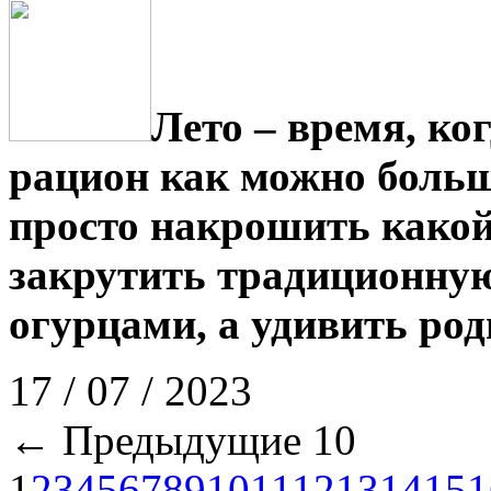
Лето – время, ко
рацион как можно больш
просто накрошить какой
закрутить традиционную
огурцами, а удивить род
17 / 07 / 2023
← Предыдущие 10
1
2
3
4
5
6
7
8
9
10
11
12
13
14
15
1