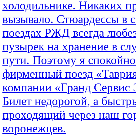
холодильнике. Никаких пр
вызывало. Стюардессы в 
поездах РЖД всегда любе
пузырек на хранение в с
пути. По­этому я спокойно
фирменный поезд «Таврия
компании «Гранд Сервис 
Билет недорогой, а быстр
проходящий через наш гор
воронежцев.