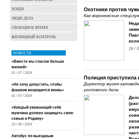
ХОББИ
Охотники против чуж
Как воронежские спецслу
ЛЮДИ ДЕЛА
Нед
СВОБОДНОЕ ВРЕМЯ
замн
Павл
ЖИЛИЩНЫЙ КОНТРОЛЬ
коло
19 / 
НОВОСТИ
«Вместе мы спасем больше
жизней»
01 / 07 / 2024
Полиция приступила 
Директор музея-заповед
«Не хочу допустить, чтобы
уголовного дела
фашизм возродился вновь»
01 / 07 / 2024
Дело
(рас
«Каждый уважающий себя
имущ
мужчина должен защищать свою
сов
семью и Родину»
свое
10 / 06 / 2024
разм
част
Автобус по выходным
Воро