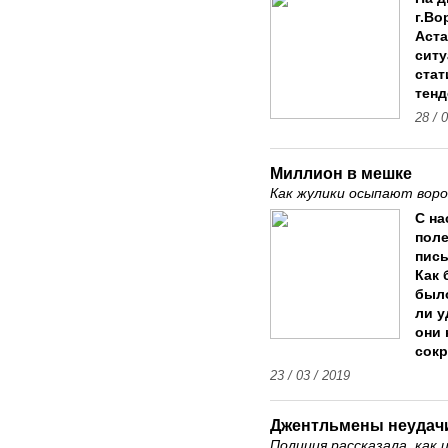
г.Во
Аста
ситу
стат
тенд
28 / 
Миллион в мешке
Как жулики осыпают вор
С на
поле
пись
Как 
было
ли у
они 
сокр
23 / 03 / 2019
Джентльмены неудач
Полиция рассказала, как