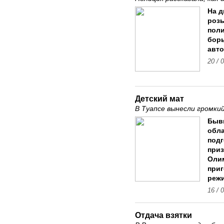
На д
розы
поли
борь
авт
20 / 
Детский мат
В Туапсе вынесли громки
Быв
обла
подг
приз
Олим
приг
реж
16 / 
Отдача взятки