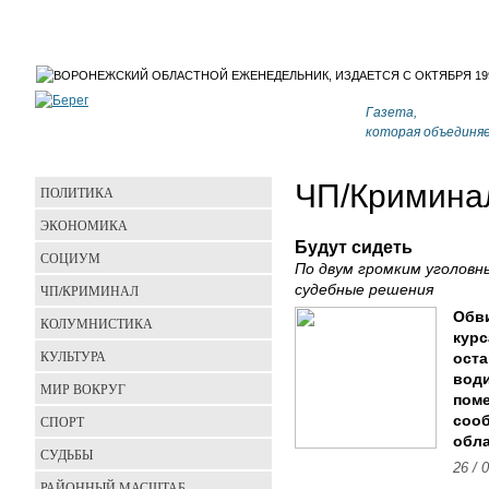
Газета,
которая объединя
ЧП/Кримина
ПОЛИТИКА
ЭКОНОМИКА
Будут сидеть
СОЦИУМ
По двум громким уголов
ЧП/КРИМИНАЛ
судебные решения
Обви
КОЛУМНИСТИКА
курс
КУЛЬТУРА
оста
води
МИР ВОКРУГ
поме
СПОРТ
соо
обла
СУДЬБЫ
26 / 
РАЙОННЫЙ МАСШТАБ