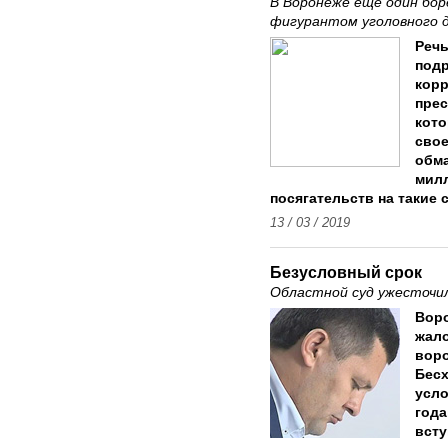
В Воронеже еще один бор
фигурантом уголовного 
Речь
подр
корр
прес
кото
свое
обма
мил
посягательств на такие 
13 / 03 / 2019
Безусловный срок
Областной суд ужесточил
Вор
жало
вор
Бесх
усло
года
всту