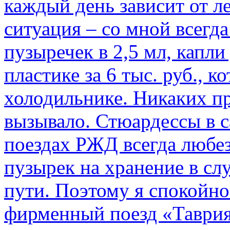
каждый день зависит от ле
ситуация – со мной всегд
пузыречек в 2,5 мл, капли
пластике за 6 тыс. руб., к
холодильнике. Никаких пр
вызывало. Стюардессы в 
поездах РЖД всегда любе
пузырек на хранение в с
пути. По­этому я спокойно
фирменный поезд «Таврия