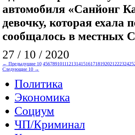
автомобиля «Санйонг К
девочку, которая ехала п
сообщалось в местных 
27 / 10 / 2020
← Предыдущие 10
4
5
6
7
8
9
10
11
12
13
14
15
16
17
18
19
20
21
22
23
24
25
Следующие 10 →
Политика
Экономика
Социум
ЧП/Криминал