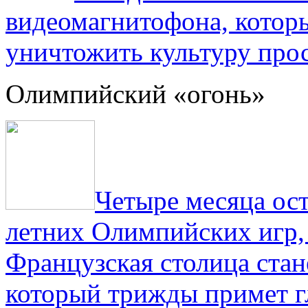
видеомагнитофона, котор
уничтожить культуру прос
Олимпийский «огонь»
Четыре месяца ос
летних Олимпийских игр,
Французская столица стан
который трижды примет г