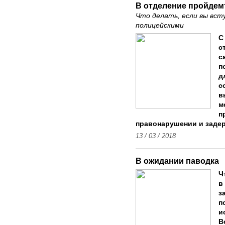
В отделение пройде
Что делать, если вы вс
полицейскими
С
с
с
п
д
с
в
м
п
правонарушении и заде
13 / 03 / 2018
В ожидании паводка
Ч
в
з
п
и
В