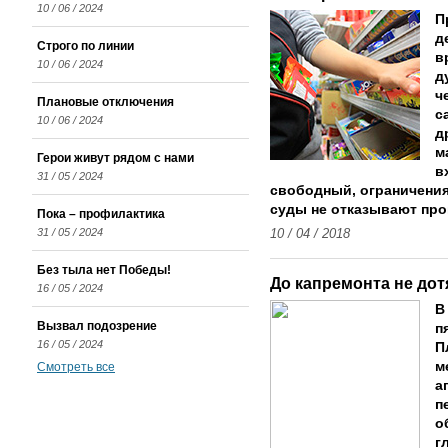
10 / 06 / 2024
П
д
Строго по линии
в
10 / 06 / 2024
д
ч
Плановые отключения
с
10 / 06 / 2024
д
м
Герои живут рядом с нами
в
31 / 05 / 2024
свободный, ограничения
суды не отказывают про
Пока – профилактика
31 / 05 / 2024
10 / 04 / 2018
Без тыла нет Победы!
До капремонта не до
16 / 05 / 2024
В
Вызвал подозрение
п
16 / 05 / 2024
П
м
Смотреть все
а
п
о
г