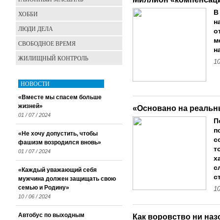
В
ХОББИ
н
ЛЮДИ ДЕЛА
о
м
СВОБОДНОЕ ВРЕМЯ
н
ЖИЛИЩНЫЙ КОНТРОЛЬ
10
НОВОСТИ
«Вместе мы спасем больше
жизней»
«Основано на реальн
01 / 07 / 2024
П
п
«Не хочу допустить, чтобы
с
фашизм возродился вновь»
т
01 / 07 / 2024
х
с
«Каждый уважающий себя
с
мужчина должен защищать свою
семью и Родину»
10
10 / 06 / 2024
Автобус по выходным
Как воровство ни на