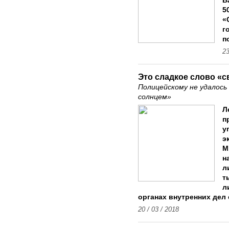
В
5
«
г
п
23
Это сладкое слово «
Полицейскому не удалось
солнцем»
Л
п
у
э
М
н
л
т
л
органах внутренних дел 
20 / 03 / 2018