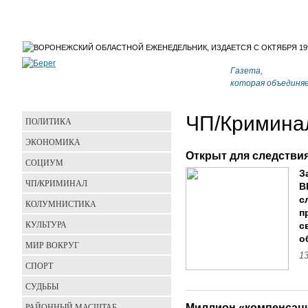
Газета,
которая объединя
ЧП/Кримина
ПОЛИТИКА
ЭКОНОМИКА
Открыт для следстви
СОЦИУМ
З
ЧП/КРИМИНАЛ
В
с
КОЛУМНИСТИКА
п
КУЛЬТУРА
с
о
МИР ВОКРУГ
13
СПОРТ
СУДЬБЫ
РАЙОННЫЙ МАСШТАБ
Миллион «компенсац