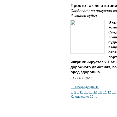
Просто так не отстав
Следователи получили со
бывшего судьи
В с
колл
След
прив
судь
Капу
отст
порт
инкриминируется ч.1 ст.
дорожного движения, по
вред здоровью.
01 / 06 / 2020
← Предыдущие 10
7
8
9
10
11
12
13
14
15
16
17
Следующие 10 →