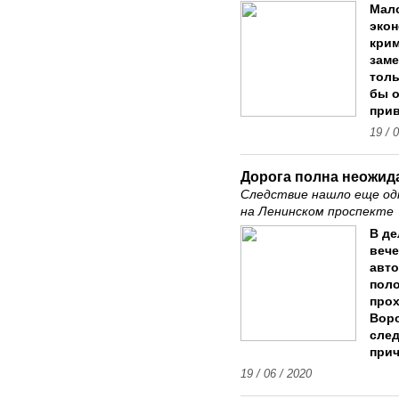
Мало
экон
крим
заме
толь
бы о
при
19 / 
Дорога полна неожид
Следствие нашло еще одн
на Ленинском проспекте
В де
вече
авто
поло
прох
Воро
след
прич
19 / 06 / 2020