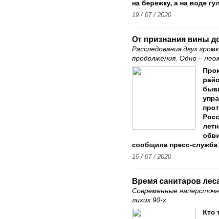
на бережку, а на воде г
19 / 07 / 2020
От признания вины д
Расследования двух громк
продолжения. Одно – нео
Прок
райо
бывш
упра
про
Росс
летн
обви
сообщила пресс-служба
16 / 07 / 2020
Время санитаров лес
Современные наперсточн
лихих 90-х
Кто 