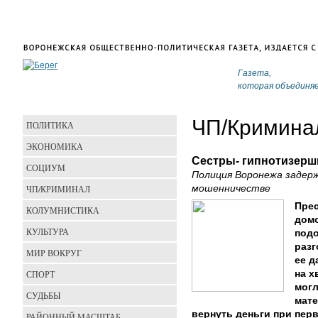
Газета,
которая объединя
ЧП/Кримина
ПОЛИТИКА
ЭКОНОМИКА
Сестры- гипнотизерш
СОЦИУМ
Полиция Воронежа задер
ЧП/КРИМИНАЛ
мошенничестве
Прес
КОЛУМНИСТИКА
домо
КУЛЬТУРА
подо
разг
МИР ВОКРУГ
ее д
СПОРТ
на х
могл
СУДЬБЫ
мат
вернуть деньги при пер
РАЙОННЫЙ МАСШТАБ