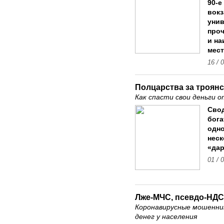
90-е
вокз
унив
проч
и на
мест
16 / 
Полцарства за троянс
Как спасти свои деньги 
Сво
бога
одно
неск
«дар
01 / 
Лже-МЧС, псевдо-НДС
Коронавирусные мошенни
денег у населения