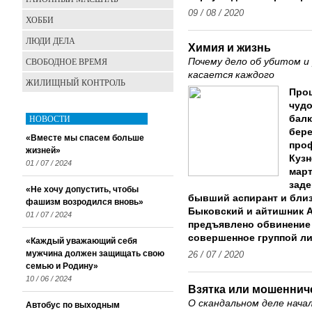
09 / 08 / 2020
ХОББИ
ЛЮДИ ДЕЛА
Химия и жизнь
СВОБОДНОЕ ВРЕМЯ
Почему дело об убитом и
касается каждого
ЖИЛИЩНЫЙ КОНТРОЛЬ
Про
чуд
НОВОСТИ
балк
бере
«Вместе мы спасем больше
про
жизней»
Кузн
01 / 07 / 2024
март
зад
«Не хочу допустить, чтобы
бывший аспирант и бли
фашизм возродился вновь»
Быковский и айтишник А
01 / 07 / 2024
предъявлено обвинение 
совершенное группой ли
«Каждый уважающий себя
мужчина должен защищать свою
26 / 07 / 2020
семью и Родину»
10 / 06 / 2024
Взятка или мошеннич
О скандальном деле нача
Автобус по выходным