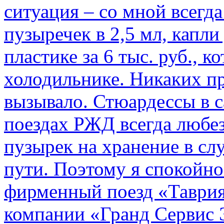
ситуация – со мной всегд
пузыречек в 2,5 мл, капли
пластике за 6 тыс. руб., к
холодильнике. Никаких пр
вызывало. Стюардессы в 
поездах РЖД всегда любе
пузырек на хранение в с
пути. По­этому я спокойно
фирменный поезд «Таврия
компании «Гранд Сервис 