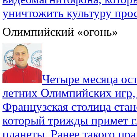
уничтожить культуру прос
Олимпийский «огонь»
Четыре месяца ос
летних Олимпийских игр,
Французская столица стан
который трижды примет г
планеты. Ранее такого пра