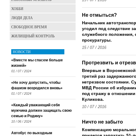
15 / 07 / 2016
ХОББИ
Не отмыться?
ЛЮДИ ДЕЛА
Начальник автотранспо
СВОБОДНОЕ ВРЕМЯ
угодил под следствие з
служебного положения, 
ЖИЛИЩНЫЙ КОНТРОЛЬ
прокуратуры.
15 / 07 / 2016
НОВОСТИ
«Вместе мы спасем больше
Протрезвить и отрез
жизней»
Впервые в Воронежской 
01 / 07 / 2024
третий раз задержанног
нетрезвом состоянии. С
«Не хочу допустить, чтобы
МВД России об избрании
фашизм возродился вновь»
под стражу в отношении
01 / 07 / 2024
Куликова.
«Каждый уважающий себя
10 / 07 / 2016
мужчина должен защищать свою
семью и Родину»
Ничто не забыто
10 / 06 / 2024
Компенсацию морального
Автобус по выходным
придется заплатить 51-