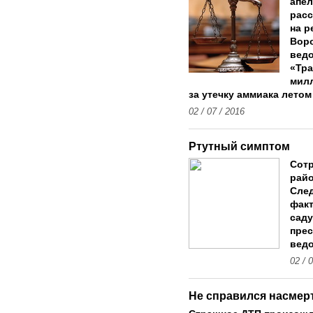
апел
рас
на р
Воро
ведо
«Тра
мил
за утечку аммиака летом 
02 / 07 / 2016
Ртутный симптом
Сотр
райо
След
факт
саду
прес
ведо
02 / 
Не справился насмер