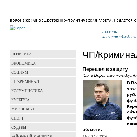
Газета,
которая объединя
ЧП/Кримина
ПОЛИТИКА
ЭКОНОМИКА
Перешел в защиту
СОЦИУМ
Как в Воронеже «отфутб
ЧП/КРИМИНАЛ
В Во
угол
КОЛУМНИСТИКА
руб.
КУЛЬТУРА
футб
Керж
МИР ВОКРУГ
объя
СПОРТ
футб
инве
СУДЬБЫ
области.
РАЙОННЫЙ МАСШТАБ