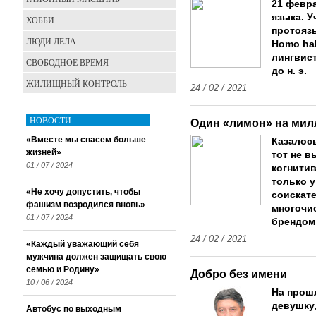
21 февр
языка. 
ХОББИ
протоязы
ЛЮДИ ДЕЛА
Homo hab
лингвист
СВОБОДНОЕ ВРЕМЯ
до н. э.
ЖИЛИЩНЫЙ КОНТРОЛЬ
24 / 02 / 2021
НОВОСТИ
Один «лимон» на мил
«Вместе мы спасем больше
Казалось
жизней»
тот не 
01 / 07 / 2024
когнити
только у
«Не хочу допустить, чтобы
соискат
фашизм возродился вновь»
многочи
01 / 07 / 2024
брендом
24 / 02 / 2021
«Каждый уважающий себя
мужчина должен защищать свою
семью и Родину»
Добро без имени
10 / 06 / 2024
На прош
девушку
Автобус по выходным