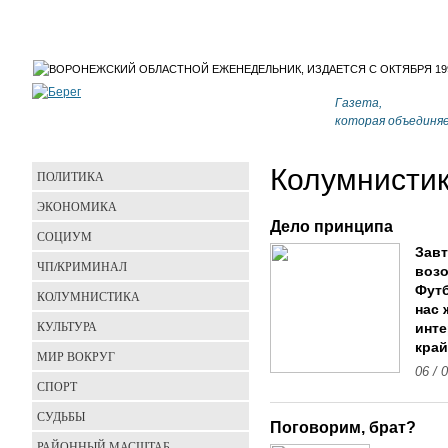
Газета,
которая объединя
Колумнисти
ПОЛИТИКА
ЭКОНОМИКА
Дело принципа
СОЦИУМ
Завт
ЧП/КРИМИНАЛ
воз
Футб
КОЛУМНИСТИКА
нас 
КУЛЬТУРА
инте
край
МИР ВОКРУГ
06 / 
СПОРТ
СУДЬБЫ
Поговорим, брат?
РАЙОННЫЙ МАСШТАБ