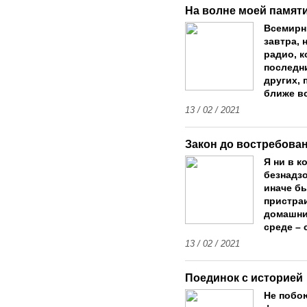
На волне моей памят
Всемирн
завтра, 
радио, к
последн
других, 
ближе вс
13 / 02 / 2021
Закон до востребова
Я ни в к
безнадз
иначе бы
пристра
домашни
среде –
13 / 02 / 2021
Поединок с историей
Не побо