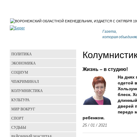
Газета,
которая объединя
Колумнисти
ПОЛИТИКА
ЭКОНОМИКА
Жизнь – в студию!
СОЦИУМ
На днях 
ЧП/КРИМИНАЛ
одетой 
Хользун
КОЛУМНИСТИКА
блеск. Х
КУЛЬТУРА
длинный
дверей п
МИР ВОКРУГ
передо м
СПОРТ
ребенком.
25 / 01 / 2021
СУДЬБЫ
РАЙОННЫЙ МАСШТАБ