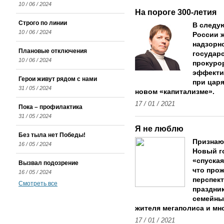
10 / 06 / 2024
На пороге 300-летия
Строго по линии
В следу
10 / 06 / 2024
России ж
надзорн
Плановые отключения
государс
10 / 06 / 2024
прокурор
эффекти
Герои живут рядом с нами
при царя
31 / 05 / 2024
новом «капитализме».
17 / 01 / 2021
Пока – профилактика
31 / 05 / 2024
Я не люблю
Без тыла нет Победы!
Признаю
16 / 05 / 2024
Новый го
«спуская
Вызвал подозрение
что прож
16 / 05 / 2024
перспек
Смотреть все
праздник
семейным
жителя мегаполиса и мн
17 / 01 / 2021