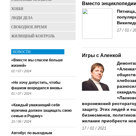
Вместо энциклопеди
ХОББИ
Пятница,
популяр
ЛЮДИ ДЕЛА
Википед
СВОБОДНОЕ ВРЕМЯ
17 / 01 / 2
ЖИЛИЩНЫЙ КОНТРОЛЬ
НОВОСТИ
Игры с Аленкой
«Вместе мы спасем больше
Демонта
жизней»
«Аленка
01 / 07 / 2024
обществе
хлебоза
«Не хочу допустить, чтобы
разноси
фашизм возродился вновь»
скандал
01 / 07 / 2024
«Ласково
воронежский ресторатор
«Каждый уважающий себя
защиту. Этих людей и е
мужчина должен защищать свою
бизнесменов, политиков
семью и Родину»
желание приобрести но
10 / 06 / 2024
17 / 01 / 2021
Автобус по выходным