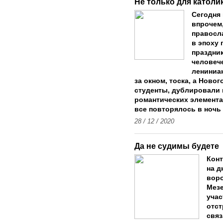
Не только для католи
Сегодня 
впрочем,
правосл
в эпоху 
праздни
человече
лениниан
за окном, тоска, а Новог
студенты, дублировали
романтических элемента
все повторялось в ночь с
28 / 12 / 2020
Да не судимы будете
Кон
на д
воро
Мезе
учас
отст
связ