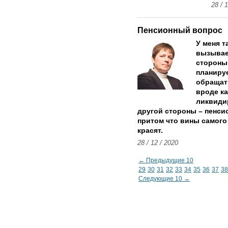
28 / 
Пенсионный вопрос
У меня т
вызывае
стороны,
планируе
обращат
вроде к
ликвидир
другой стороны – пенси
притом что вины самого 
красят.
28 / 12 / 2020
← Предыдущие 10
29
30
31
32
33
34
35
36
37
38
Следующие 10 →