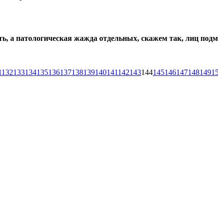
сть, а патологическая жажда отдельных, скажем так, лиц по
1
132
133
134
135
136
137
138
139
140
141
142
143
144
145
146
147
148
149
1