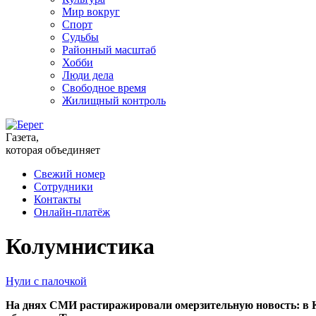
Мир вокруг
Спорт
Судьбы
Районный масштаб
Хобби
Люди дела
Свободное время
Жилищный контроль
Газета,
которая объединяет
Свежий номер
Сотрудники
Контакты
Онлайн-платёж
Колумнистика
Нули с палочкой
На днях СМИ растиражировали омерзительную новость: в Ка