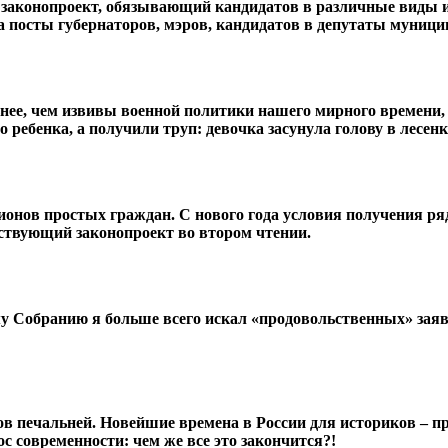
у законопроект, обязывающий кандидатов в различные виды 
на посты губернаторов, мэров, кандидатов в депутаты муници
ее, чем извивы военной политики нашего мирного времени, 
о ребенка, а получили труп: девочка засунула голову в лесен
онов простых граждан. С нового года условия получения ряд
ствующий законопроект во втором чтении.
 Собранию я больше всего искал «продовольственных» заявл
в печальней. Новейшие времена в России для историков – про
 современности: чем же все это закончится?!