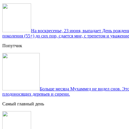
На воскресенье, 23 июня, выпадает День рожде
поколения (55+) до сих пор, сдается мне, с трепетом и уважен
Попутчик
Больше месяца Мухаммед не видел снов. Это
плодоносящих деревьев и сирени.
Самый главный день