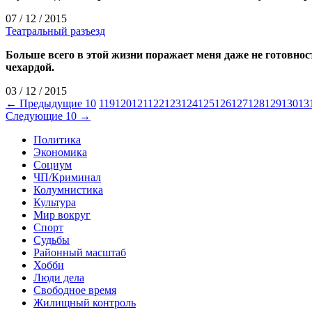
07 / 12 / 2015
Театральный разъезд
Больше всего в этой жизни поражает меня даже не готовно
чехардой.
03 / 12 / 2015
← Предыдущие 10
119
120
121
122
123
124
125
126
127
128
129
130
13
Следующие 10 →
Политика
Экономика
Социум
ЧП/Криминал
Колумнистика
Культура
Мир вокруг
Спорт
Судьбы
Районный масштаб
Хобби
Люди дела
Свободное время
Жилищный контроль