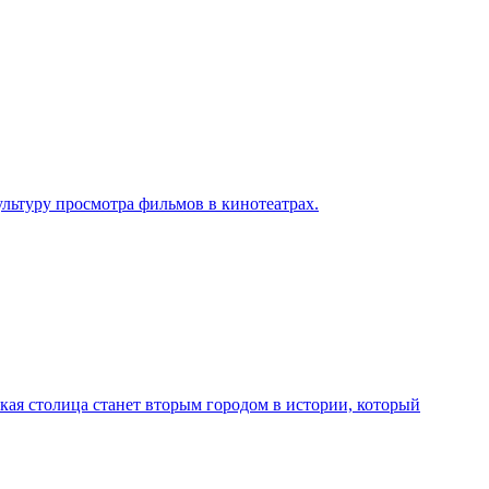
льтуру просмотра фильмов в кинотеатрах.
кая столица станет вторым городом в истории, который