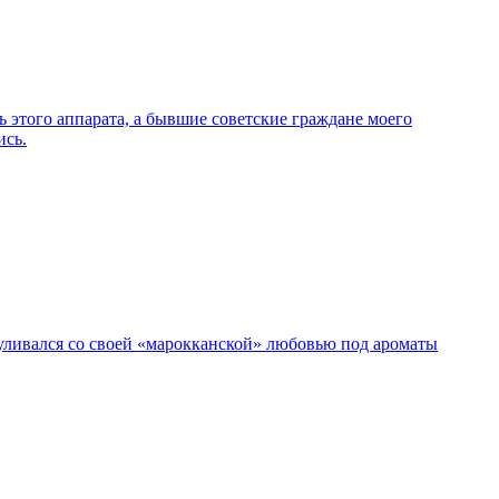
этого аппарата, а бывшие советские граждане моего
ись.
гуливался со своей «марокканской» любовью под ароматы