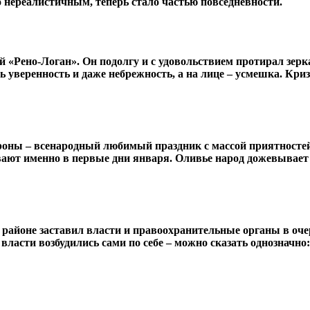
о нереалистичным, теперь стало частью повседневности.
й «Рено-Логан». Он подолгу и с удовольствием протирал зерк
сь уверенность и даже небрежность, а на лице – усмешка. Кри
тороны – всенародный любимый праздник с массой приятносте
вают именно в первые дни января. Оливье народ дожевывает 
 районе заставил власти и правоохранительные органы в оче
власти возбудились сами по себе – можно сказать однозначно: 