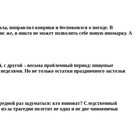
ала, поправлял коврики и беспокоился о погоде. В
зис же, и никто не может позволить себе новую иномарку. А
й, с другой – весьма проблемный период: пищевые
неделями. Но не только остатки праздничного застолья
редной раз задуматься: кто виноват? Следственный
из-за трагедии полетит не одна и не две чиновничьи