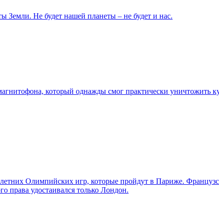
ы Земли. Не будет нашей планеты – не будет и нас.
агнитофона, который однажды смог практически уничтожить ку
 летних Олимпийских игр, которые пройдут в Париже. Французс
го права удостаивался только Лондон.