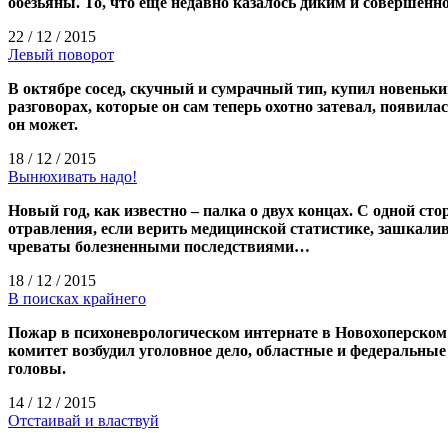
обезьяны. То, что еще недавно казалось диким и совершенн
22 / 12 / 2015
Левый поворот
В октябре сосед, скучный и сумрачный тип, купил новеньки
разговорах, которые он сам теперь охотно затевал, появила
он может.
18 / 12 / 2015
Вынюхивать надо!
Новый год, как известно – палка о двух концах. С одной с
отравления, если верить медицинской статистике, зашкали
чреваты болезненными последствиями…
18 / 12 / 2015
В поисках крайнего
Пожар в психо­неврологическом интернате в Новохоперском
комитет возбудил уголовное дело, областные и федеральные 
головы.
14 / 12 / 2015
Отстаивай и властвуй