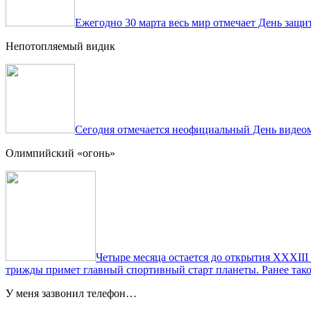
Ежегодно 30 марта весь мир отмечает День защит
Непотопляемый видик
Сегодня отмечается неофициальный День видеом
Олимпийский «огонь»
Четыре месяца остается до открытия XXXIII
трижды примет главный спортивный старт планеты. Ранее тако
У меня зазвонил телефон…