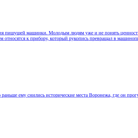
ния пишущей машинки. Молодым людям уже и не понять ценность 
ием относятся к прибору, который рукопись превращал в машиноп
 раньше ему снились исторические места Воронежа, где он про