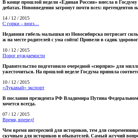
В конце прошлой недели «Единая Россия» внесла в Госдум
дебатах. Нововведения затронут почти всех: претендентов 
14 / 12 / 2015
С горки – вниз…
Недавняя гибель малышки из Новосибирска потрясает сильн
ж на месте родителей с ума сойти! Привели в садик здоровог
10 / 12 / 2015
Порог нуждаемости
Правительство подготовило очередной «сюрприз» для милли
ужесточиться. На прошлой неделе Госдума приняла соответ
10 / 12 / 2015
«Лукавый» экспорт
В послании президента РФ Владимира Путина Федеральному
хочется всегда.
07 / 12 / 2015
Время, вперед!
Чем время интересней для историков, тем для современнико
скучным для историков и обывателей. Самый жгучий вопрос