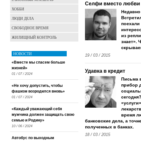
Селфи вместо любви
ХОББИ
Недавно 
Встретил
ЛЮДИ ДЕЛА
поехали 
СВОБОДНОЕ ВРЕМЯ
интересо
из репли
ЖИЛИЩНЫЙ КОНТРОЛЬ
знает». 
скрывае
НОВОСТИ
19 / 03 / 2015
«Вместе мы спасем больше
жизней»
Удавка в кредит
01 / 07 / 2024
Письма 
прибор 
«Не хочу допустить, чтобы
социаль
фашизм возродился вновь»
сегодня
01 / 07 / 2024
«услуги»
«Каждый уважающий себя
лекарств
мужчина должен защищать свою
время л
семью и Родину»
банковские дела, а точн
10 / 06 / 2024
полученных в банках.
18 / 03 / 2015
Автобус по выходным