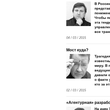
В Росси
предста
понижени
Чтобы п
эта тенд
управлен
все тра
04 / 03 / 2015
Мост куда?
Трагедия
известны
миру. В
ведущие
давали 
о факте 
кто за э
02 / 03 / 2015
«Агентурная» разраб
На днях