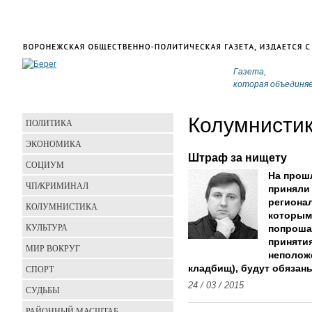
Газета,
которая объединя
Колумнисти
ПОЛИТИКА
ЭКОНОМИКА
Штраф за нищету
СОЦИУМ
На прош
ЧП/КРИМИНАЛ
приняли 
региона
КОЛУМНИСТИКА
которым
КУЛЬТУРА
попроша
принятия
МИР ВОКРУГ
неположе
СПОРТ
кладбищ), будут обязаны
24 / 03 / 2015
СУДЬБЫ
РАЙОННЫЙ МАСШТАБ