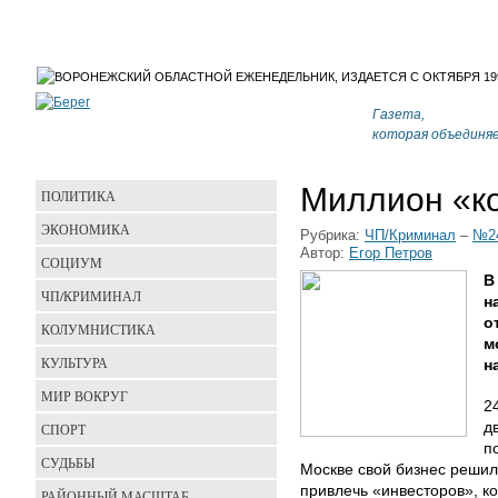
Газета,
которая объединя
Миллион «к
ПОЛИТИКА
ЭКОНОМИКА
Рубрика:
ЧП/Криминал
–
№24
Автор:
Егор Петров
СОЦИУМ
В
ЧП/КРИМИНАЛ
н
о
КОЛУМНИСТИКА
м
КУЛЬТУРА
н
МИР ВОКРУГ
2
д
СПОРТ
п
СУДЬБЫ
Москве свой бизнес решил
привлечь «инвесторов», к
РАЙОННЫЙ МАСШТАБ