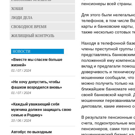
пенсионеры всей страны.
ХОББИ
Для этого были нелегаль
ЛЮДИ ДЕЛА
телефонов, в том числе В
СВОБОДНОЕ ВРЕМЯ
карты и банковские карты,
также несколько сотовых 
ЖИЛИЩНЫЙ КОНТРОЛЬ
Находя в телефонной базе
члены преступной группы
НОВОСТИ
представляясь банковским
«Вместе мы спасем больше
положенной ему компенсац
жизней»
вклад и предлагали помощ
01 / 07 / 2024
доверчивость и техническ
мошенники сообщали, что
«Не хочу допустить, чтобы
можно получить только на 
фашизм возродился вновь»
ближайшем банкомате нео
01 / 07 / 2024
своей банковской картой.
мошенники перезванивали
«Каждый уважающий себя
диктовали, какие именно 
мужчина должен защищать свою
семью и Родину»
В результате пенсионные с
10 / 06 / 2024
счета, подконтрольные мо
пенсионеров, сами того н
Автобус по выходным
мошеннический бизнес на 