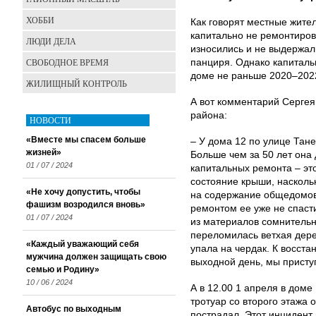
ХОББИ
Как говорят местные жител
капитально не ремонтиров
ЛЮДИ ДЕЛА
износились и не выдержал
СВОБОДНОЕ ВРЕМЯ
панциря. Однако капиталь
доме не раньше 2020–2022
ЖИЛИЩНЫЙ КОНТРОЛЬ
А вот комментарий Сергея
района:
НОВОСТИ
«Вместе мы спасем больше
– У дома 12 по улице Тане
жизней»
Больше чем за 50 лет она
01 / 07 / 2024
капитальных ремонта – эт
состояние крыши, насколь
«Не хочу допустить, чтобы
на содержание общедомов
фашизм возродился вновь»
ремонтом ее уже не спаст
01 / 07 / 2024
из материалов сомнительн
переломилась ветхая дере
«Каждый уважающий себя
упала на чердак. К восст
мужчина должен защищать свою
выходной день, мы присту
семью и Родину»
10 / 06 / 2024
А в 12.00 1 апреля в доме
тротуар со второго этажа 
Автобус по выходным
пострадал. Этот инцидент