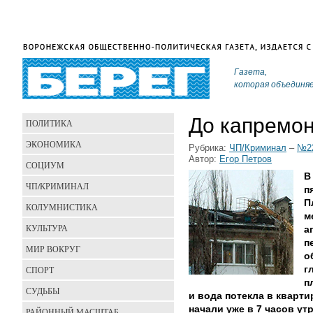
Газета,
которая объединя
До капремон
ПОЛИТИКА
ЭКОНОМИКА
Рубрика:
ЧП/Криминал
–
№22
Автор:
Егор Петров
СОЦИУМ
В
ЧП/КРИМИНАЛ
п
П
КОЛУМНИСТИКА
м
КУЛЬТУРА
а
п
МИР ВОКРУГ
о
СПОРТ
г
п
СУДЬБЫ
и вода потекла в кварт
начали уже в 7 часов утр
РАЙОННЫЙ МАСШТАБ