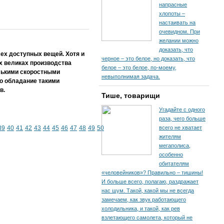
напрасные
хлопоты –
настаивать на
очевидном. При
желании можно
доказать, что
ех доступных вещей. Хотя и
черное – это белое, но доказать, что
ых великах производства
белое – это белое, по-моему,
олькими скоростными
невыполнимая задача.
но обладание такими
в.
Тише, товарищи
Угадайте с одного
раза, чего больше
39
40
41
42
43
44
45
46
47
48
49
50
всего не хватает
жителям
мегаполиса,
особенно
обитателям
«человейников»? Правильно – тишины!
И больше всего, полагаю, раздражает
нас шум. Такой, какой мы не всегда
замечаем, как звук работающего
холодильника, и такой, как рев
взлетающего самолета, который не