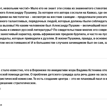
эт, невольник чести!» Мало кто не знает эти слова из знаменитого стихотв
го Александру Пушкину. За которое его автора сослали на Кавказ, где он 
динки на пистолетах – несмотря на жесткие санкции – продолжали уносить
много талантливых, порядочных людей, которые должны были соблюдать
на вызовы! Но каким человеком был Александр Пушкин – величайший поэт
языка и символ русской литературы? По свидетельствам многих его совре
 заносчивый характер, кровь африканских предков бурлила, и часто на п
ндалы, которые приводили к дуэлям. В жизни Пушкина, правда, в основно
етом несостоявшихся! И в большинстве случаев зачинщиком был он сам, з
 стало известно, что в Воронеже по инициативе мэра Вадима Кстенина отк
еской помощи детям. О проблеме детского суицида шла речь даже на зас
ристической комиссии. То есть создание центра – это не плановый пазл в 
о решение стратегическое.
3
м»