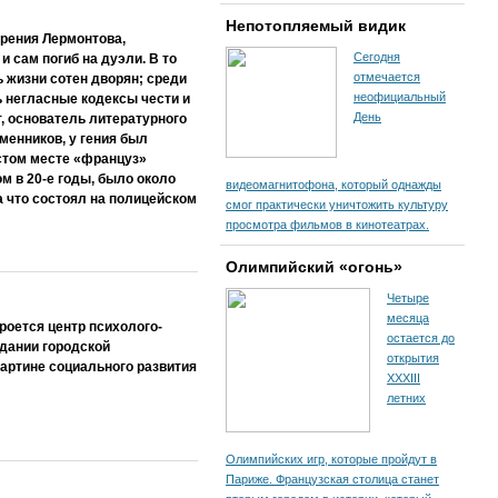
Непотопляемый видик
орения Лермонтова,
Сегодня
и сам погиб на дуэли. В то
отмечается
 жизни сотен дворян; среди
неофициальный
 негласные кодексы чести и
День
, основатель литературного
менников, у гения был
устом месте «француз»
м в 20-е годы, было около
видеомагнитофона, который однажды
а что состоял на полицейском
смог практически уничтожить культуру
просмотра фильмов в кинотеатрах.
Олимпийский «огонь»
Четыре
месяца
роется центр психолого-
остается до
едании городской
открытия
картине социального развития
XXXIII
летних
Олимпийских игр, которые пройдут в
Париже. Французская столица станет