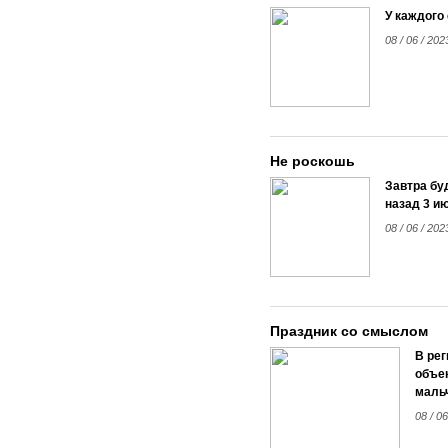
У каждого
08 / 06 / 202
Не роскошь
Завтра бу
назад 3 и
08 / 06 / 202
Праздник со смыслом
В рег
объек
мальч
08 / 06