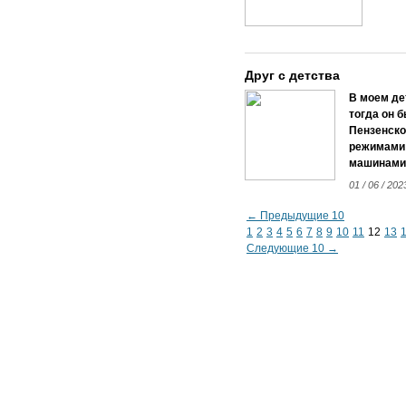
Друг с детства
В моем де
тогда он 
Пензенско
режимами 
машинами 
01 / 06 / 202
← Предыдущие 10
1
2
3
4
5
6
7
8
9
10
11
12
13
Следующие 10 →