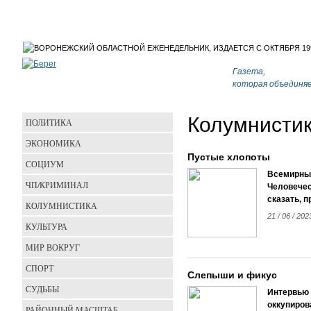
Газета,
которая объединя
Колумнисти
ПОЛИТИКА
ЭКОНОМИКА
Пустые хлопоты
СОЦИУМ
Всемирный
ЧП/КРИМИНАЛ
Человечес
сказать, п
КОЛУМНИСТИКА
21 / 06 / 202
КУЛЬТУРА
МИР ВОКРУГ
СПОРТ
Слепыши и фикус
СУДЬБЫ
Интервью 
оккупиров
РАЙОННЫЙ МАСШТАБ