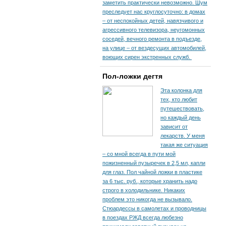
заметить практически невозможно. Шум
преследует нас круглосуточно: в домах
– от неспокойных детей, навязчивого и
агрессивного телевизора, неугомонных
соседей, вечного ремонта в подъезде,
на улице – от вездесущих автомобилей,
воющих сирен экстренных служб.
Пол-ложки дегтя
Эта колонка для
тех, кто любит
путешествовать,
но каждый день
зависит от
лекарств. У меня
такая же ситуация
– со мной всегда в пути мой
пожизненный пузыречек в 2,5 мл, капли
для глаз. Пол чайной ложки в пластике
за 6 тыс. руб., которые хранить надо
строго в холодильнике. Никаких
проблем это никогда не вызывало.
Стюардессы в самолетах и проводницы
в поездах РЖД всегда любезно