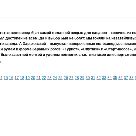
тстве велосипед был самой желанной вещью для пацанов – конечно, из вс
был доступен не всем. Да и выбор был не богат: мы гоняли на незатейлив
го завода. А Харьковский – выпускал навороченные велосипеды, с неск
и рулем в форме бараньих рогов: «Турист», «Спутник» и «Старт-шоссе», 
было заветной мечтой и уделом немногих счастливчиков или спортсмено
3
14
15
16
17
18
19
20
21
22
23
24
25
26
27
28
29
30
31
32
33
34
35
36
37
38