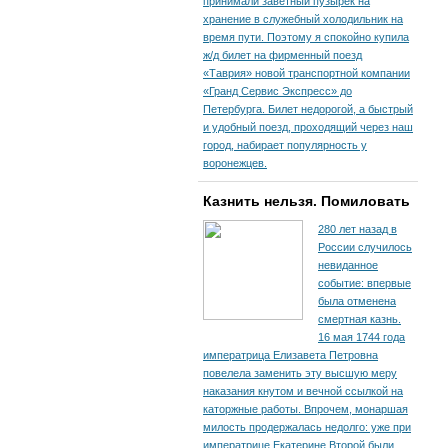
принимали заветный пузырек на
хранение в служебный холодильник на
время пути. По­этому я спокойно купила
ж/д билет на фирменный поезд
«Таврия» новой транспортной компании
«Гранд Сервис Экспресс» до
Петербурга. Билет недорогой, а быстрый
и удобный поезд, проходящий через наш
город, набирает популярность у
воронежцев.
Казнить нельзя. Помиловать
280 лет назад в
России случилось
невиданное
событие: впервые
была отменена
смертная казнь.
16 мая 1744 года
императрица Елизавета Петровна
повелела заменить эту высшую меру
наказания кнутом и вечной ссылкой на
каторжные работы. Впрочем, монаршая
милость продержалась недолго: уже при
императрице Екатерине Второй были