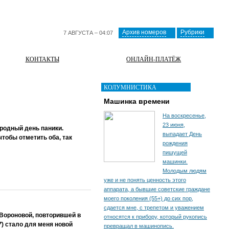
Архив номеров
Рубрики
7 АВГУСТА – 04:07
КОНТАКТЫ
ОНЛАЙН-ПЛАТЁЖ
КОЛУМНИСТИКА
Машинка времени
На воскресенье,
23 июня,
родный день паники.
выпадает День
чтобы отметить оба, так
рождения
пишущей
машинки.
Молодым людям
уже и не понять ценность этого
аппарата, а бывшие советские граждане
моего поколения (55+) до сих пор,
сдается мне, с трепетом и уважением
Вороновой, повторившей в
относятся к прибору, который рукопись
7
) стало для меня новой
превращал в машинопись.