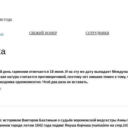
СВЕЖИЙ НОМЕР
СОТРУДНИКИ
ет
ка
 день гармонии отмечается 18 июня. И на эту же дату выпадает Междуна
кая натура считается противоречивой, поэтому нет никаких помех к тому, 
раздника одномоментно. Чтоб два раза не вставать.
3
с историком Виктором Бахтиным о судьбе воронежской медсестры Анны 
анном городе летом 1942 года подвиг Януша Корчака (
читайте на стр.14