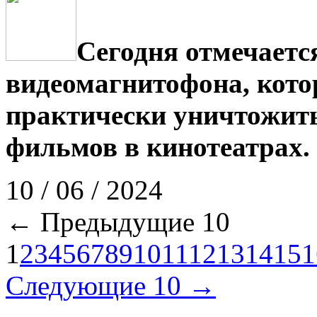
Сегодня отмечает
видеомагнитофона, кот
практически уничтожить
фильмов в кинотеатрах.
10 / 06 / 2024
← Предыдущие 10
1
2
3
4
5
6
7
8
9
10
11
12
13
14
15
1
Следующие 10 →