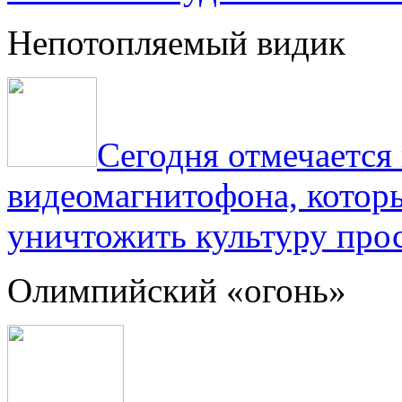
Непотопляемый видик
Сегодня отмечаетс
видеомагнитофона, котор
уничтожить культуру прос
Олимпийский «огонь»