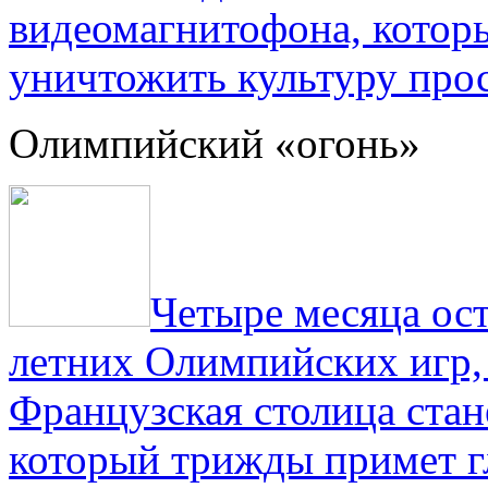
видеомагнитофона, котор
уничтожить культуру прос
Олимпийский «огонь»
Четыре месяца ос
летних Олимпийских игр,
Французская столица стан
который трижды примет г