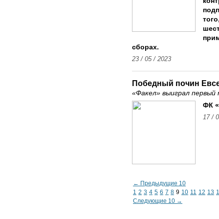
конт
подп
того
шес
прим
сборах.
23 / 05 / 2023
Победный почин Евс
«Факел» выиграл первый 
ФК «
17 / 
← Предыдущие 10
1
2
3
4
5
6
7
8
9
10
11
12
13
Следующие 10 →