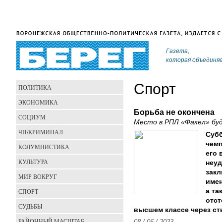
Газета,
которая объединя
Спорт
ПОЛИТИКА
ЭКОНОМИКА
Борьба не окончена
СОЦИУМ
Место в РПЛ «Факел» бу
ЧП/КРИМИНАЛ
Субб
чемп
КОЛУМНИСТИКА
его 
КУЛЬТУРА
неуд
закл
МИР ВОКРУГ
имен
СПОРТ
а та
отст
СУДЬБЫ
высшем классе через ст
РАЙОННЫЙ МАСШТАБ