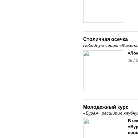
Столичная осечка
Победную серию «Факела
«Лок
25 / 
Молодежный курс
«Буран» расширил клубн
В на
«Бур
ново