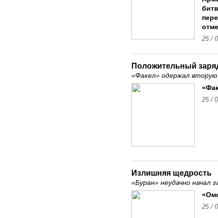
битв
пер
отме
25 / 
Положительный заря
«Факел» одержал вторую
«Фак
25 / 
Излишняя щедрость
«Буран» неудачно начал 
«Омс
25 / 