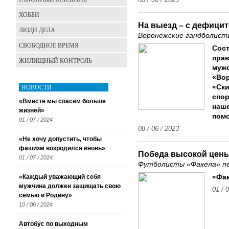
08 / 06 / 2023
ХОББИ
На выезд – с дефици
ЛЮДИ ДЕЛА
Воронежские гандболист
СВОБОДНОЕ ВРЕМЯ
Сост
прав
ЖИЛИЩНЫЙ КОНТРОЛЬ
мужс
«Вор
НОВОСТИ
«Ск
спор
«Вместе мы спасем больше
наше
жизней»
помо
01 / 07 / 2024
08 / 06 / 2023
«Не хочу допустить, чтобы
фашизм возродился вновь»
Победа высокой цен
01 / 07 / 2024
Футболисты «Факела» пе
«Каждый уважающий себя
«Фак
мужчина должен защищать свою
01 / 
семью и Родину»
10 / 06 / 2024
Автобус по выходным