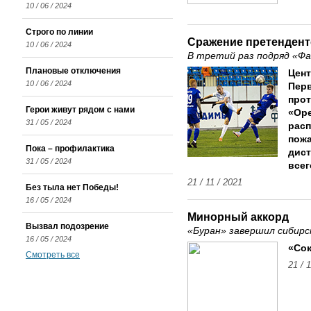
10 / 06 / 2024
Строго по линии
Сражение претенден
10 / 06 / 2024
В третий раз подряд «Фа
Плановые отключения
Цент
10 / 06 / 2024
Перв
прот
Герои живут рядом с нами
«Оре
31 / 05 / 2024
расп
пожа
Пока – профилактика
дист
31 / 05 / 2024
всег
21 / 11 / 2021
Без тыла нет Победы!
16 / 05 / 2024
Минорный аккорд
Вызвал подозрение
«Буран» завершил сибирс
16 / 05 / 2024
«Сок
Смотреть все
21 / 