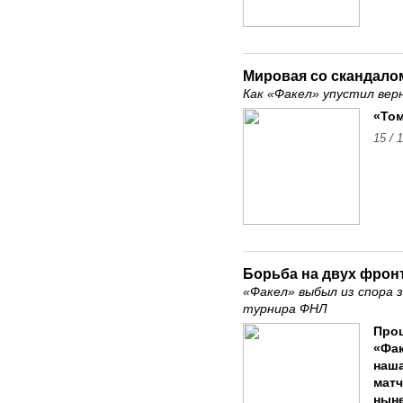
Мировая со скандало
Как «Факел» упустил вер
«Том
15 / 
Борьба на двух фрон
«Факел» выбыл из спора з
турнира ФНЛ
Про
«Фак
наш
мат
ныне