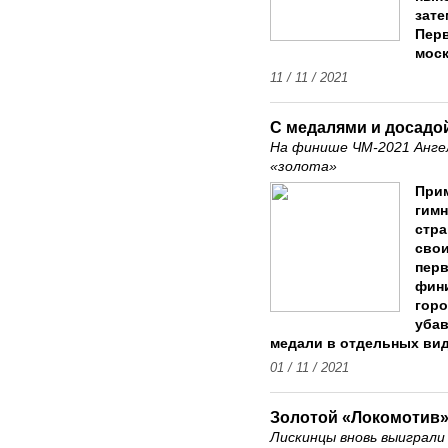
зате
Перв
моск
11 / 11 / 2021
С медалями и досадо
На финише ЧМ-2021 Анге
«золота»
При
гимн
стра
свои
перв
фини
горо
убав
медали в отдельных вид
01 / 11 / 2021
Золотой «Локомотив
Лискинцы вновь выиграл