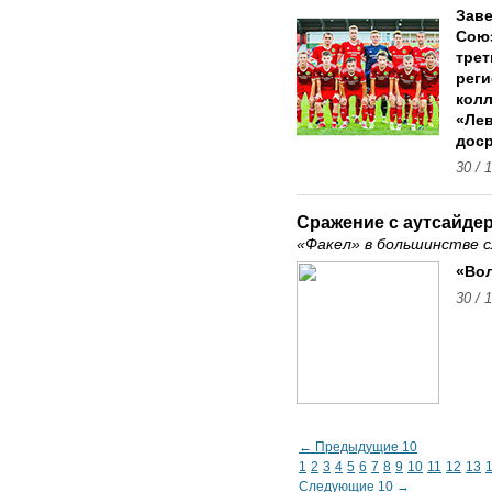
Зав
Сою
трет
реги
колл
«Лев
дос
30 / 
Сражение с аутсайде
«Факел» в большинстве 
«Вол
30 / 
← Предыдущие 10
1
2
3
4
5
6
7
8
9
10
11
12
13
Следующие 10 →