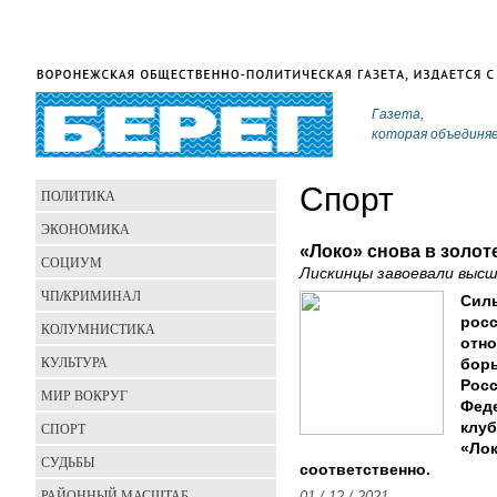
Газета,
которая объединя
Спорт
ПОЛИТИКА
ЭКОНОМИКА
«Локо» снова в золот
СОЦИУМ
Лискинцы завоевали выс
ЧП/КРИМИНАЛ
Сил
росс
КОЛУМНИСТИКА
отно
КУЛЬТУРА
борь
Росс
МИР ВОКРУГ
Фед
СПОРТ
клуб
«Ло
СУДЬБЫ
соответственно.
РАЙОННЫЙ МАСШТАБ