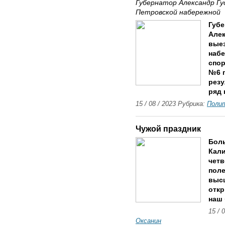
Губернатор Александр Гу
Петровской набережной
Губе
Алек
выез
набе
спо
№6 п
резу
ряд 
15 / 08 / 2023 Рубрика:
Поли
Чужой праздник
Боль
Кали
четв
поле
высш
откр
наш 
15 / 
Оксанин