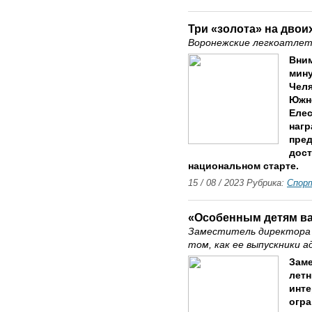
Три «золота» на двои
Воронежские легкоатлет
Вним
мину
Челя
Южно
Елес
нагр
пре
дост
национальном старте.
15 / 08 / 2023 Рубрика:
Спор
«Особенным детям ва
Заместитель директора 
том, как ее выпускники 
Заме
летн
инте
огр