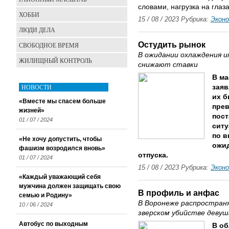
словами, нагрузка на глаз
ХОББИ
15 / 08 / 2023 Рубрика:
Экон
ЛЮДИ ДЕЛА
Остудить рынок
СВОБОДНОЕ ВРЕМЯ
В ожидании охлаждения и
ЖИЛИЩНЫЙ КОНТРОЛЬ
снижают ставки
В ма
НОВОСТИ
заяв
их б
«Вместе мы спасем больше
прев
жизней»
пост
01 / 07 / 2024
ситу
по в
«Не хочу допустить, чтобы
ожид
фашизм возродился вновь»
отпуска.
01 / 07 / 2024
15 / 08 / 2023 Рубрика:
Экон
«Каждый уважающий себя
мужчина должен защищать свою
В профиль и анфас
семью и Родину»
В Воронеже распростран
10 / 06 / 2024
зверском убийстве девуш
Автобус по выходным
В об