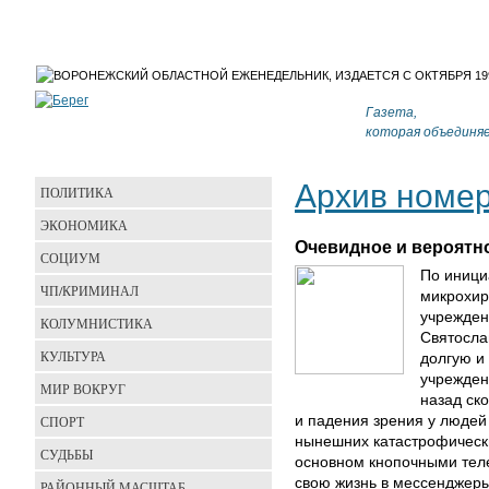
Газета,
которая объединя
Архив номе
ПОЛИТИКА
ЭКОНОМИКА
Очевидное и вероятн
СОЦИУМ
По иници
ЧП/КРИМИНАЛ
микрохир
учрежден
КОЛУМНИСТИКА
Святосла
КУЛЬТУРА
долгую и 
учрежден
МИР ВОКРУГ
назад ск
СПОРТ
и падения зрения у людей
нынешних катастрофически
СУДЬБЫ
основном кнопочными тел
свою жизнь в мессенджеры
РАЙОННЫЙ МАСШТАБ