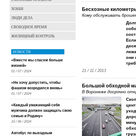
ХОББИ
Бесхозные километр
Кому обслуживать броше
ЛЮДИ ДЕЛА
Долг
СВОБОДНОЕ ВРЕМЯ
собс
сос
ЖИЛИЩНЫЙ КОНТРОЛЬ
Если
деся
НОВОСТИ
лежа
они 
«Вместе мы спасем больше
треб
жизней»
21 / 11 / 2013
01 / 07 / 2024
«Не хочу допустить, чтобы
Большой обходной м
фашизм возродился вновь»
В Воронеже досрочно от
01 / 07 / 2024
Скоп
«Каждый уважающий себя
цен
мужчина должен защищать свою
уход
семью и Родину»
доро
10 / 06 / 2024
мину
обхо
Автобус по выходным
груз