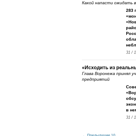
Какой напасти ожидать 
283 
«мон
«Но
райо
Росс
обла
небл
31 / 
«Исходить из реальн
Глава Воронежа принял у
предприятий
Сове
«Вор
обсу
экон
в н
31 / 
← Предыдущие 10