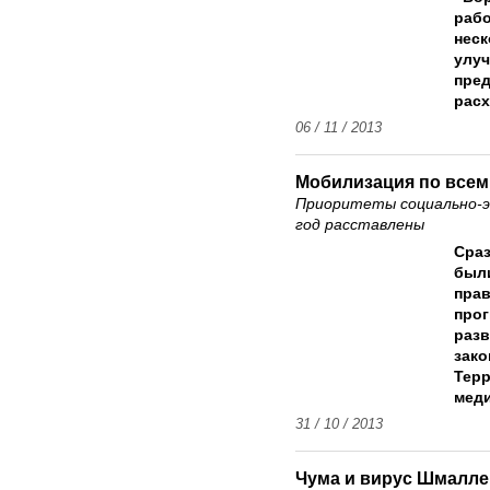
рабо
неск
улуч
пред
расх
06 / 11 / 2013
Мобилизация по всем
Приоритеты социально-э
год расставлены
Сраз
был
прав
прог
разв
зако
Терр
меди
31 / 10 / 2013
Чума и вирус Шмалле