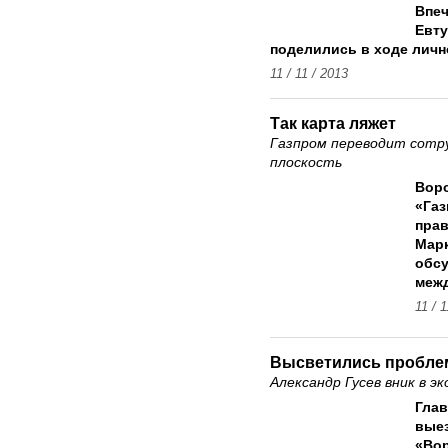
Впеч
Евту
поделились в ходе личн
11 / 11 / 2013
Так карта ляжет
Газпром переводит сотр
плоскость
Вор
«Газ
прав
Марк
обсу
межд
11 / 
Высветились пробл
Александр Гусев вник в 
Глав
вые
«Вор