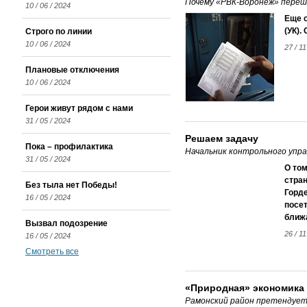
Почему «РВК-Воронеж» переш
10 / 06 / 2024
Еще 
(УК).
Строго по линии
10 / 06 / 2024
27 / 11
Плановые отключения
10 / 06 / 2024
Герои живут рядом с нами
31 / 05 / 2024
Решаем задачу
Пока – профилактика
Начальник контрольного упр
31 / 05 / 2024
О том
стран
Без тыла нет Победы!
Горд
16 / 05 / 2024
посет
ближ
Вызвал подозрение
26 / 11
16 / 05 / 2024
Смотреть все
«Природная» экономика
Рамонский район претендует