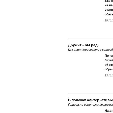
Уже п
на не
услов
обяза
19 / 11
Дружить бы рад…
Как заинтересовать в сотру
Поче
бизне
об эт
обра
13 / 11
В поисках альтернативы
Готова ли воронежская пром
На д