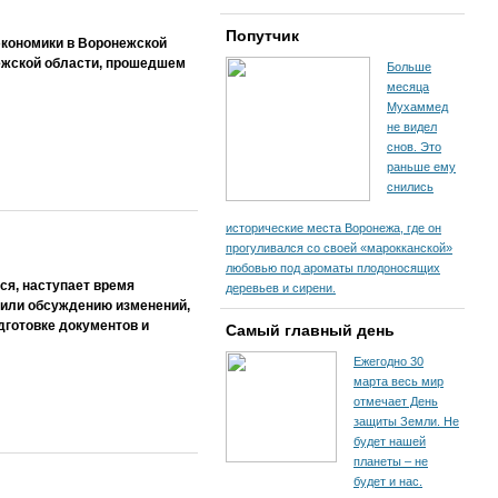
Попутчик
экономики в Воронежской
нежской области, прошедшем
Больше
месяца
Мухаммед
не видел
снов. Это
раньше ему
снились
исторические места Воронежа, где он
прогуливался со своей «марокканской»
любовью под ароматы плодоносящих
ся, наступает время
деревьев и сирени.
лили обсуждению изменений,
дготовке документов и
Самый главный день
Ежегодно 30
марта весь мир
отмечает День
защиты Земли. Не
будет нашей
планеты – не
будет и нас.