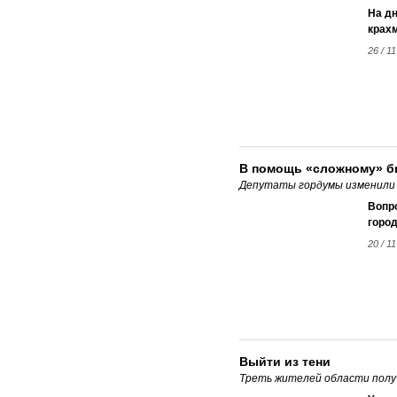
На дн
крахм
26 / 11
В помощь «сложному» 
Депутаты гордумы изменили 
Вопр
горо
20 / 11
Выйти из тени
Треть жителей области полу