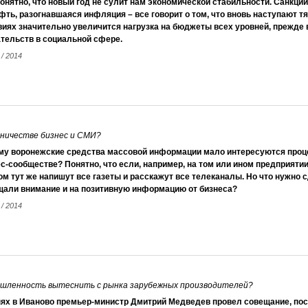
онятно, что новый год не сулит нам экономической стабильности. Санкции
фть, разогнавшаяся инфляция – все говорит о том, что вновь наступают т
иях значительно увеличится нагрузка на бюджеты всех уровней, прежде 
тельств в социальной сфере.
 / 2014
дничестве бизнес и СМИ?
му воронежские средства массовой информации мало интересуются проц
с-сообществе? Понятно, что если, например, на том или ином предприятии 
ом тут же напишут все газеты и расскажут все телеканалы. Но что нужно
щали внимание и на позитивную информацию от бизнеса?
 / 2014
ышленность вытеснить с рынка зарубежных производителей?
нях в Иваново премьер-министр Дмитрий Медведев провел совещание, по