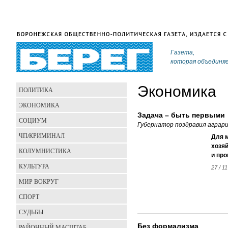
Газета,
которая объединя
Экономика
ПОЛИТИКА
ЭКОНОМИКА
Задача – быть первыми
СОЦИУМ
Губернатор поздравил аграр
ЧП/КРИМИНАЛ
Для м
хозяй
КОЛУМНИСТИКА
и про
КУЛЬТУРА
27 / 11
МИР ВОКРУГ
СПОРТ
СУДЬБЫ
Без формализма
РАЙОННЫЙ МАСШТАБ