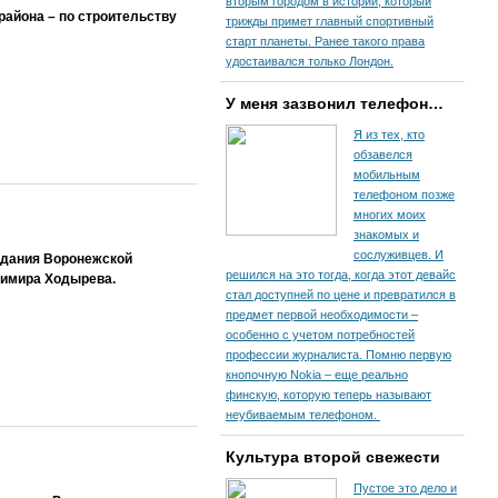
вторым городом в истории, который
района – по строительству
трижды примет главный спортивный
старт планеты. Ранее такого права
удостаивался только Лондон.
У меня зазвонил телефон…
Я из тех, кто
обзавелся
мобильным
телефоном позже
многих моих
знакомых и
сослуживцев. И
едания Воронежской
решился на это тогда, когда этот девайс
димира Ходырева.
стал доступней по цене и превратился в
предмет первой необходимости –
особенно с учетом потребностей
профессии журналиста. Помню первую
кнопочную Nokia – еще реально
финскую, которую теперь называют
неубиваемым телефоном.
Культура второй свежести
Пустое это дело и