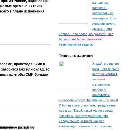
 против России, падение цен
напрасные
яжелые времена. В таких
хлопоты –
всего в плане исполнения
настаивать на
очевидном. При
желании можно
доказать, что
черное – это белое, но доказать, что
белое – это белое, по-моему,
невыполнимая задача.
Тише, товарищи
Угадайте с одного
ессами, происходящими в
раза, чего больше
загорится цех или склад, то
всего не хватает
 сделать, чтобы СМИ больше
жителям
мегаполиса,
особенно
обитателям
«человейников»? Правильно – тишины!
И больше всего, полагаю, раздражает
нас шум. Такой, какой мы не всегда
замечаем, как звук работающего
холодильника, и такой, как рев
взлетающего самолета, который не
священное развитию