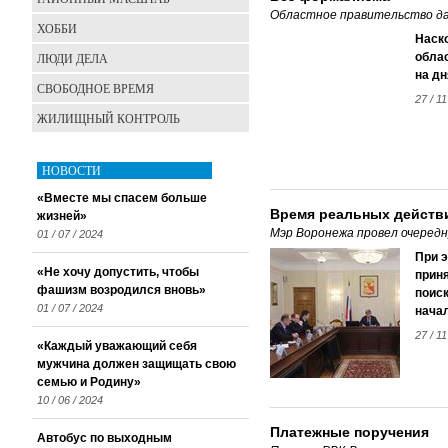
Областное правительство да
ХОББИ
Наск
ЛЮДИ ДЕЛА
облас
на д
СВОБОДНОЕ ВРЕМЯ
27 / 11
ЖИЛИЩНЫЙ КОНТРОЛЬ
НОВОСТИ
«Вместе мы спасем больше
Время реальных действ
жизней»
Мэр Воронежа провел очеред
01 / 07 / 2024
При э
«Не хочу допустить, чтобы
приня
фашизм возродился вновь»
поиск
01 / 07 / 2024
начал
27 / 11
«Каждый уважающий себя
мужчина должен защищать свою
семью и Родину»
10 / 06 / 2024
Платежные поручения
Автобус по выходным