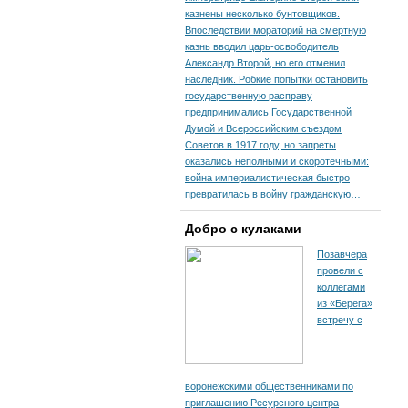
казнены несколько бунтовщиков.
Впоследствии мораторий на смертную
казнь вводил царь-освободитель
Александр Второй, но его отменил
наследник. Робкие попытки остановить
государственную расправу
предпринимались Государственной
Думой и Всероссийским съездом
Советов в 1917 году, но запреты
оказались неполными и скоротечными:
война империалистическая быстро
превратилась в войну гражданскую…
Добро с кулаками
Позавчера
провели с
коллегами
из «Берега»
встречу с
воронежскими общественниками по
приглашению Ресурсного центра