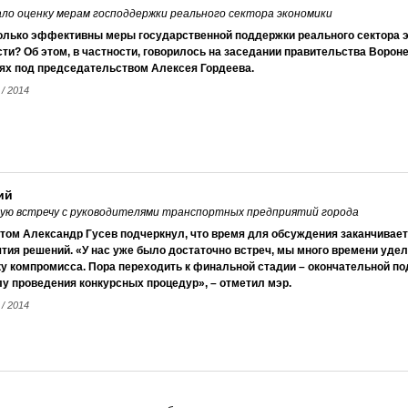
ло оценку мерам господдержки реального сектора экономики
олько эффективны меры государственной поддержки реального сектора 
ти? Об этом, в частности, говорилось на заседании правительства Воро
нях под председательством Алексея Гордеева.
 / 2014
ий
ную встречу с руководителями транспортных предприятий города
том Александр Гусев подчеркнул, что время для обсуждения заканчивает
тия решений. «У нас уже было достаточно встреч, мы много времени уде
у компромисса. Пора переходить к финальной стадии – окончательной по
у проведения конкурсных процедур», – отметил мэр.
 / 2014