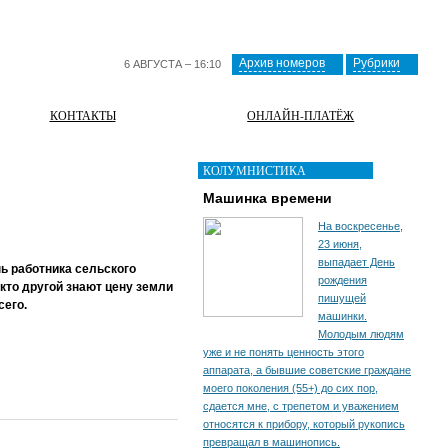
Архив номеров
Рубрики
6 АВГУСТА – 16:10
КОНТАКТЫ
ОНЛАЙН-ПЛАТЁЖ
КОЛУМНИСТИКА
Машинка времени
На воскресенье,
23 июня,
выпадает День
ь работника сельского
рождения
кто другой знают цену земли
пишущей
сего.
машинки.
Молодым людям
уже и не понять ценность этого
аппарата, а бывшие советские граждане
моего поколения (55+) до сих пор,
сдается мне, с трепетом и уважением
относятся к прибору, который рукопись
превращал в машинопись.