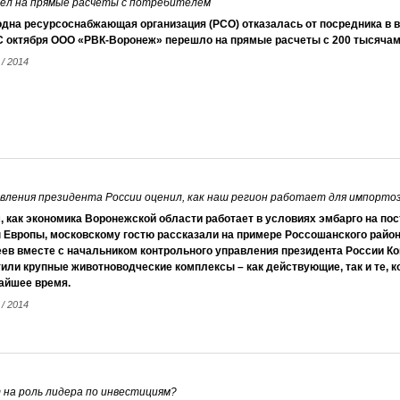
ел на прямые расчеты с потребителем
одна ресурсоснабжающая организация (РСО) отказалась от посредника в
 С октября ООО «РВК-Воронеж» перешло на прямые расчеты с 200 тысячам
 / 2014
авления президента России оценил, как наш регион работает для импорт
, как экономика Воронежской области работает в условиях эмбарго на по
 Европы, московскому гостю рассказали на примере Россошанского район
еев вместе с начальником контрольного управления президента России К
или крупные животноводческие комплексы – как действующие, так и те, 
айшее время.
 / 2014
 на роль лидера по инвестициям?