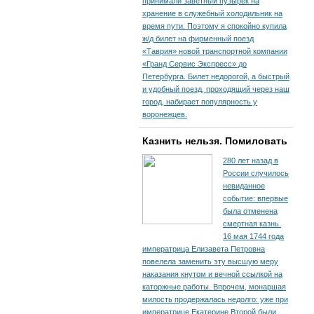
принимали заветный пузырек на
хранение в служебный холодильник на
время пути. По­этому я спокойно купила
ж/д билет на фирменный поезд
«Таврия» новой транспортной компании
«Гранд Сервис Экспресс» до
Петербурга. Билет недорогой, а быстрый
и удобный поезд, проходящий через наш
город, набирает популярность у
воронежцев.
Казнить нельзя. Помиловать
280 лет назад в
России случилось
невиданное
событие: впервые
была отменена
смертная казнь.
16 мая 1744 года
императрица Елизавета Петровна
повелела заменить эту высшую меру
наказания кнутом и вечной ссылкой на
каторжные работы. Впрочем, монаршая
милость продержалась недолго: уже при
императрице Екатерине Второй были