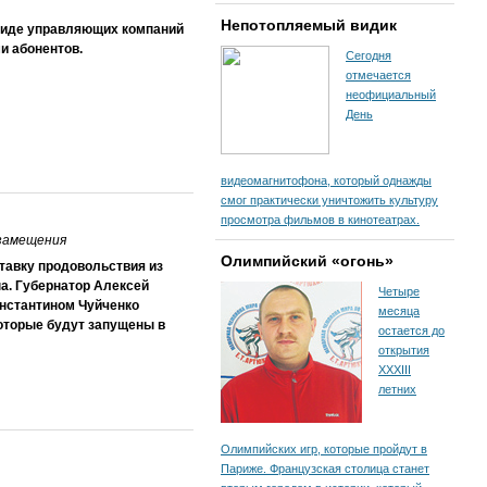
Непотопляемый видик
 виде управляющих компаний
и абонентов.
Сегодня
отмечается
неофициальный
День
видеомагнитофона, который однажды
смог практически уничтожить культуру
просмотра фильмов в кинотеатрах.
озамещения
Олимпийский «огонь»
ставку продовольствия из
а. Губернатор Алексей
Четыре
онстантином Чуйченко
месяца
которые будут запущены в
остается до
открытия
XXXIII
летних
Олимпийских игр, которые пройдут в
Париже. Французская столица станет