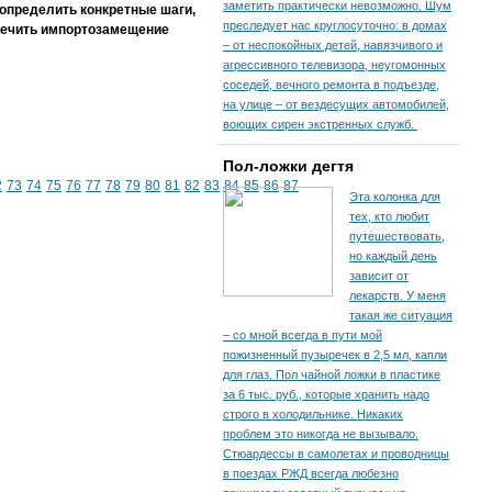
заметить практически невозможно. Шум
 определить конкретные шаги,
преследует нас круглосуточно: в домах
спечить импортозамещение
– от неспокойных детей, навязчивого и
агрессивного телевизора, неугомонных
соседей, вечного ремонта в подъезде,
на улице – от вездесущих автомобилей,
воющих сирен экстренных служб.
Пол-ложки дегтя
2
73
74
75
76
77
78
79
80
81
82
83
84
85
86
87
Эта колонка для
тех, кто любит
путешествовать,
но каждый день
зависит от
лекарств. У меня
такая же ситуация
– со мной всегда в пути мой
пожизненный пузыречек в 2,5 мл, капли
для глаз. Пол чайной ложки в пластике
за 6 тыс. руб., которые хранить надо
строго в холодильнике. Никаких
проблем это никогда не вызывало.
Стюардессы в самолетах и проводницы
в поездах РЖД всегда любезно