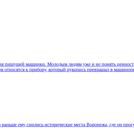
ния пишущей машинки. Молодым людям уже и не понять ценность 
ием относятся к прибору, который рукопись превращал в машиноп
 раньше ему снились исторические места Воронежа, где он про