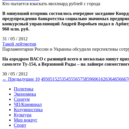
Кто пытается взыскать миллиард рублей с города
В минувший вторник состоялось очередное заседание Коорд
предупреждения банкротства социально значимых предприят
конкурсный управляющий Андрей Воробьев подал в Арбитр
960 млн. руб.
31 / 05 / 2012
Такой лейтмотив
Парламентарии России и Украины обсудили перспективы сотру
На аэродром ВАСО с разницей всего в несколько минут при
самолете Ту-154, а Верховной Рады – на лайнере совместног
30 / 05 / 2012
← Предыдущие 10
49
50
51
52
53
54
55
56
57
58
59
60
61
62
63
64
65
66
67
Политика
Экономика
Социум
ЧП/Криминал
Колумнистика
Культура
Мир вокруг
Спорт