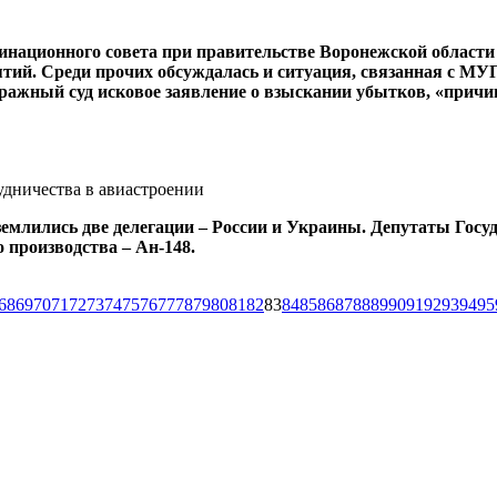
инационного совета при правительстве Воронежской области 
ий. Среди прочих обсуждалась и ситуация, связанная с МУП
ажный суд исковое заявление о взыскании убытков, «причи
дничества в авиастроении
землились две делегации – России и Украины. Депутаты Гос
о производства – Ан-148.
68
69
70
71
72
73
74
75
76
77
78
79
80
81
82
83
84
85
86
87
88
89
90
91
92
93
94
95