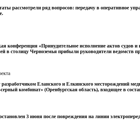
аты рассмотрели ряд вопросов: передачу в оперативное упр
е.
ая конференция «Принудительное исполнение актов судов и 
ей в столицу Черноземья прибыли руководители ведомств пр
оекта
ет разработчиком Еланского и Елкинского месторождений мед
ерный комбинат» (Оренбургская область), входящее в соста
тановлен 3 июня после повреждения на линии электроперед