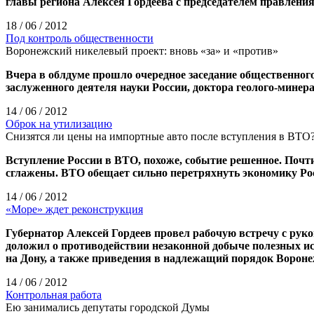
главы региона Алексея Гордеева с председателем правлени
18 / 06 / 2012
Под контроль общественности
Воронежский никелевый проект: вновь «за» и «против»
Вчера в облдуме прошло очередное заседание общественного
заслуженного деятеля науки России, доктора геолого-мине
14 / 06 / 2012
Оброк на утилизацию
Снизятся ли цены на импортные авто после вступления в ВТО
Вступление России в ВТО, похоже, событие решенное. Почт
сглажены. ВТО обещает сильно перетряхнуть экономику Росс
14 / 06 / 2012
«Море» ждет реконструкция
Губернатор Алексей Гордеев провел рабочую встречу с рук
доложил о противодействии незаконной добыче полезных и
на Дону, а также приведения в надлежащий порядок Ворон
14 / 06 / 2012
Контрольная работа
Ею занимались депутаты городской Думы