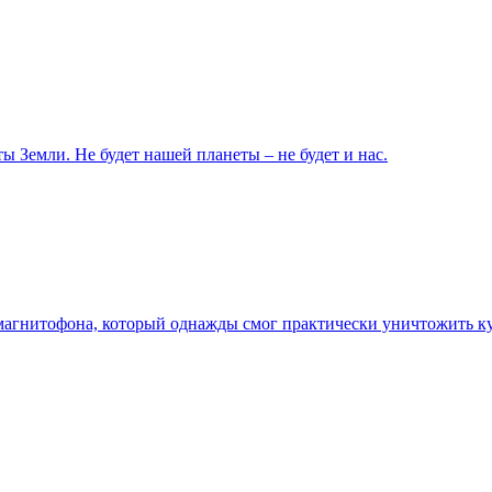
ы Земли. Не будет нашей планеты – не будет и нас.
агнитофона, который однажды смог практически уничтожить ку