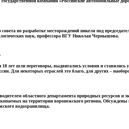
я государственной компании «Российские автомобильные дор
 совета по разработке месторождений никеля под председате
ралогических наук, профессора ВГУ Николая Чернышова.
?
и 18 лет шли переговоры, выдвигались условия и ставились 
ии. Для некоторых отраслей это благо, для других – наоборо
оводителем областного департамента природных ресурсов и 
скопаемых на территории воронежского региона. Обсуждены 
ежского водохранилища.