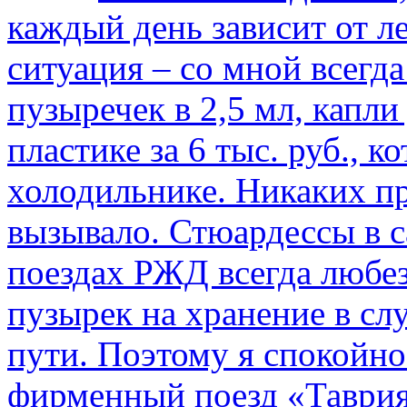
каждый день зависит от ле
ситуация – со мной всегд
пузыречек в 2,5 мл, капли
пластике за 6 тыс. руб., к
холодильнике. Никаких пр
вызывало. Стюардессы в 
поездах РЖД всегда любе
пузырек на хранение в с
пути. По­этому я спокойно
фирменный поезд «Таврия