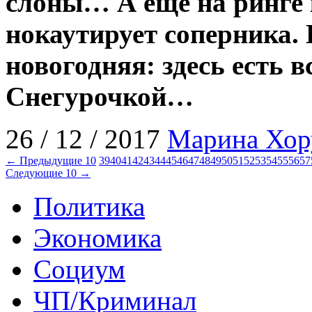
слоны… А еще на ринге 
нокаутирует соперника.
новогодняя: здесь есть в
Снегурочкой…
26 / 12 / 2017
Марина Хор
← Предыдущие 10
39
40
41
42
43
44
45
46
47
48
49
50
51
52
53
54
55
56
57
Следующие 10 →
Политика
Экономика
Социум
ЧП/Криминал