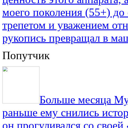
моего поколения (55+) до 
трепетом и уважением отн
рукопись превращал в ма
Попутчик
Больше месяца Му
раньше ему снились истор
он прогуливался со свое