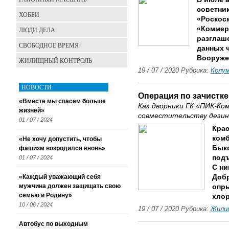
советни
ХОББИ
«Роскос
«Коммер
ЛЮДИ ДЕЛА
разглаш
СВОБОДНОЕ ВРЕМЯ
данных 
Вооруже
ЖИЛИЩНЫЙ КОНТРОЛЬ
19 / 07 / 2020 Рубрика:
Колу
НОВОСТИ
Операция по зачистке
«Вместе мы спасем больше
Как дворники ГК «ПИК-Ко
жизней»
совместительству дези
01 / 07 / 2024
Кра
комб
«Не хочу допустить, чтобы
Быко
фашизм возродился вновь»
подъ
01 / 07 / 2024
С ни
«Каждый уважающий себя
Доб
мужчина должен защищать свою
опры
семью и Родину»
хло
10 / 06 / 2024
19 / 07 / 2020 Рубрика:
Жили
Автобус по выходным