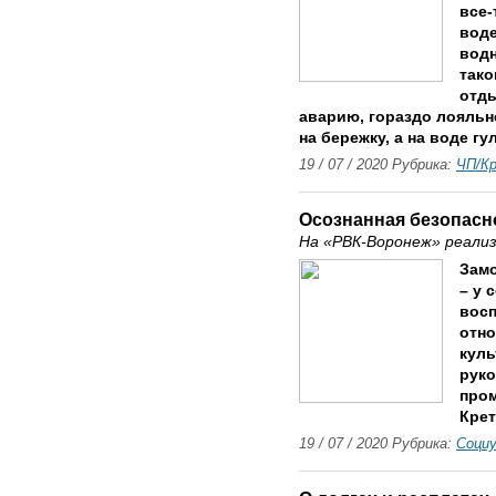
все-
воде
водн
тако
отд
аварию, гораздо лояльн
на бережку, а на воде г
19 / 07 / 2020 Рубрика:
ЧП/К
Осознанная безопасн
На «РВК-Воронеж» реали
Замо
– у 
восп
отно
куль
руко
про
Крет
19 / 07 / 2020 Рубрика:
Соци