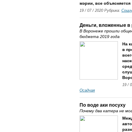
мэрии, все объясняется 
19 / 07 / 2020 Рубрика:
Соци
Деньги, вложенные в
В Воронеже прошли обще
бюджета 2019 года
На к
в пр
всег
наск
сред
слуш
Воро
19 / 
Осадчая
По воде аки посуху
Почему два катера не мо
Межд
авто
разн