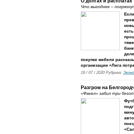
О долгах и расплатах
Что выгоднее – погрязну
Если
прев
новы
есть
проц
тяже
банк
деле
покупке мебели расска
организации «Лига потр
19 / 07 / 2020 Рубрика:
Экон
Разгром на Белгород
«Факел» забил три безот
Фут
подг
мину
авто
поез
«Сал