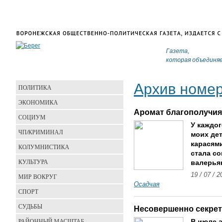
Газета,
которая объединя
Архив номе
ПОЛИТИКА
ЭКОНОМИКА
Аромат благополучия
СОЦИУМ
У каждог
ЧП/КРИМИНАЛ
моих де
карасями
КОЛУМНИСТИКА
стала со
КУЛЬТУРА
валерья
19 / 07 / 
МИР ВОКРУГ
Осадчая
СПОРТ
СУДЬБЫ
Несовершенно секре
РАЙОННЫЙ МАСШТАБ
В июле 