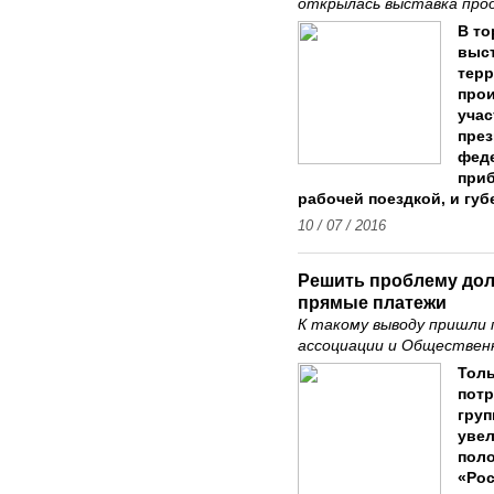
открылась выставка про
В то
выст
терр
прои
уча
през
феде
при
рабочей поездкой, и губ
10 / 07 / 2016
Решить проблему дол
прямые платежи
К такому выводу пришли
ассоциации и Обществен
Толь
потр
груп
увел
поло
«Рос