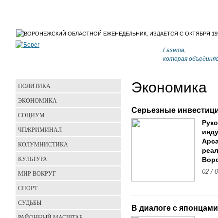
Газета,
которая объединя
Экономика
ПОЛИТИКА
ЭКОНОМИКА
Серьезные инвестиции
СОЦИУМ
Рук
ЧП/КРИМИНАЛ
инду
Арса
КОЛУМНИСТИКА
реал
КУЛЬТУРА
Воро
02 / 
МИР ВОКРУГ
СПОРТ
СУДЬБЫ
В диалоге с японцами
РАЙОННЫЙ МАСШТАБ