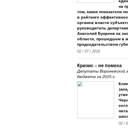
един
на п
том, какие показатели п
в рейтинге эффективно
органов власти субъекто
руководитель департаме
Анатолий Букреев на за
области, прошедшем в 
председательством губе
02 / 07 / 2016
Кризис – не помеха
Депутаты Воронежской г
бюджета за 2015 г.
Клю
засе
утв
Черн
сог
пита
шко
02 / 