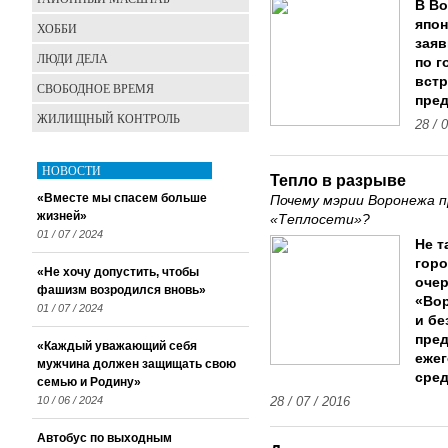
В Во
япон
ХОББИ
зая
ЛЮДИ ДЕЛА
по г
встр
СВОБОДНОЕ ВРЕМЯ
пред
ЖИЛИЩНЫЙ КОНТРОЛЬ
28 / 
НОВОСТИ
Тепло в разрыве
«Вместе мы спасем больше
Почему мэрии Воронежа 
жизней»
«Теплосети»?
01 / 07 / 2024
Не т
горо
«Не хочу допустить, чтобы
очер
фашизм возродился вновь»
«Вор
01 / 07 / 2024
и бе
пред
«Каждый уважающий себя
ежег
мужчина должен защищать свою
сре
семью и Родину»
10 / 06 / 2024
28 / 07 / 2016
Автобус по выходным