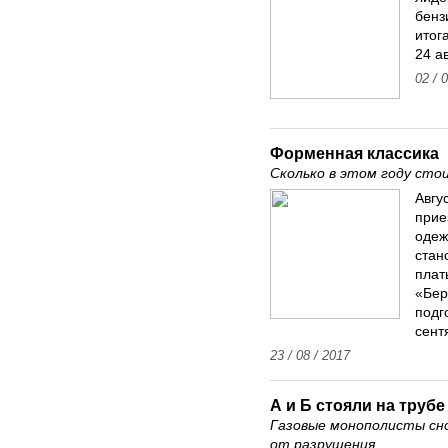
бенз
итог
24 ав
02 / 
Форменная классика
Сколько в этом году сто
Авгу
прие
одеж
стан
плат
«Бер
подг
сент
23 / 08 / 2017
А и Б стояли на трубе
Газовые монополисты сн
от разрушения