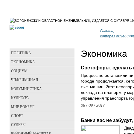
Газета,
которая объединя
Экономика
ПОЛИТИКА
ЭКОНОМИКА
Светофоры: сделать 
СОЦИУМ
Процесс не остановили ни
ЧП/КРИМИНАЛ
городе продолжается, сег
тыс. машин. Этот неоспор
КОЛУМНИСТИКА
доклада на планерке у мэ
КУЛЬТУРА
управления транспорта г
05 / 09 / 2017
МИР ВОКРУГ
СПОРТ
Банки вас не забудут
СУДЬБЫ
Двад
РАЙОННЫЙ МАСШТАБ
прог