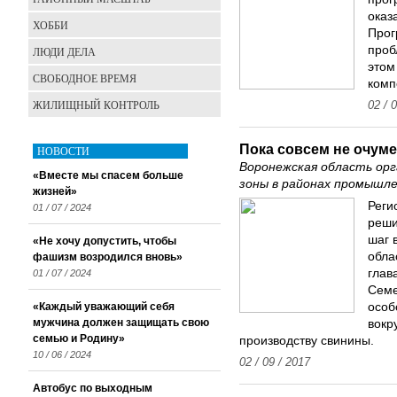
оказ
ХОББИ
Прог
проб
ЛЮДИ ДЕЛА
этом
СВОБОДНОЕ ВРЕМЯ
комп
ЖИЛИЩНЫЙ КОНТРОЛЬ
02 / 
Пока совсем не очум
НОВОСТИ
Воронежская область ор
«Вместе мы спасем больше
зоны в районах промышле
жизней»
Реги
01 / 07 / 2024
реши
шаг 
«Не хочу допустить, чтобы
обла
фашизм возродился вновь»
глав
01 / 07 / 2024
Семе
«Каждый уважающий себя
особ
мужчина должен защищать свою
вокр
семью и Родину»
производству свинины.
10 / 06 / 2024
02 / 09 / 2017
Автобус по выходным