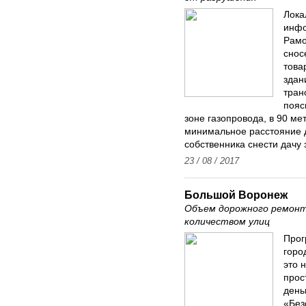
Лока
инфо
Рамо
снос
това
здан
тран
пояс
зоне газопровода, в 90 ме
минимальное расстояние д
собственника снести дачу з
23 / 08 / 2017
Большой Воронеж
Объем дорожного ремонт
количеством улиц
Прог
горо
это 
прос
день
«Без