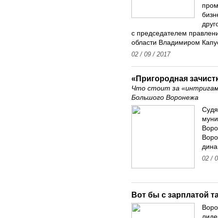
пром
бизн
друг
с председателем правлен
области Владимиром Капу
02 / 09 / 2017
«Пригородная зачист
Что стоит за «интригами
Большого Воронежа
Судя
муни
Воро
Воро
дина
02 / 
Вот бы с зарплатой та
Воро
лиде