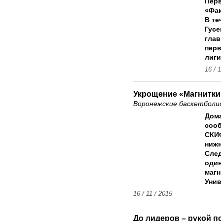
Перв
«Фак
В те
Гусе
гла
пер
лиги
16 / 
Укрощение «Магнитки
Воронежские баскетболи
Дома
сооб
СКИ
ниж
След
один
магн
Унив
16 / 11 / 2015
До лидеров – рукой п