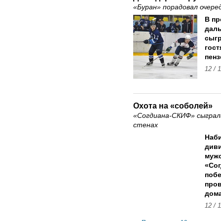
«Буран» порадовал очер
В п
даль
сыгр
гост
пенз
12 / 
Охота на «соболей»
«Согдиана-СКИФ» сыграл
стенах
Наби
диви
мужс
«Сог
побе
пров
дома
12 / 