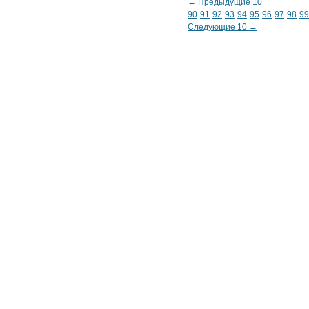
← Предыдущие 10
90
91
92
93
94
95
96
97
98
99
Следующие 10 →