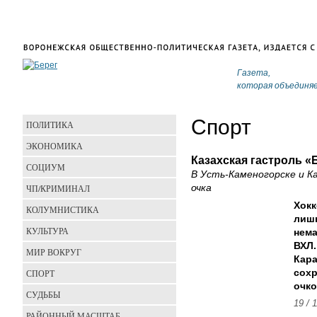
Газета,
которая объединя
Спорт
ПОЛИТИКА
ЭКОНОМИКА
Казахская гастроль «
СОЦИУМ
В Усть-Каменогорске и К
ЧП/КРИМИНАЛ
очка
Хокк
КОЛУМНИСТИКА
лишн
КУЛЬТУРА
нема
ВХЛ.
МИР ВОКРУГ
Кара
СПОРТ
сохр
очко
СУДЬБЫ
19 / 
РАЙОННЫЙ МАСШТАБ