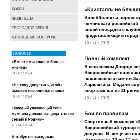
ХОББИ
«Кристалл» не блеще
Волейболисты воронежск
ЛЮДИ ДЕЛА
чемпионата российской 
СВОБОДНОЕ ВРЕМЯ
своей площадке с клубо
представляющим город 
ЖИЛИЩНЫЙ КОНТРОЛЬ
19 / 11 / 2015
НОВОСТИ
Полный комплект
«Вместе мы спасем больше
В пензенском Дворце с
жизней»
Всероссийские соревнов
01 / 07 / 2024
посвященные памяти Зас
Ларюшкина. Медали сор
«Не хочу допустить, чтобы
спортсменов из 11 регио
фашизм возродился вновь»
01 / 07 / 2024
19 / 11 / 2015
«Каждый уважающий себя
Бои по правилам
мужчина должен защищать свою
семью и Родину»
Спортивный комплекс «
10 / 06 / 2024
Всероссийский турнир 
девушек. В нем участво
Автобус по выходным
возрасте от 12 до 17 ле