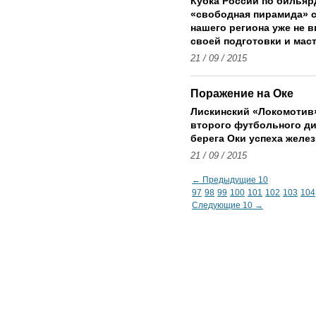
Кубка России по бильяр
«свободная пирамида» 
нашего региона уже не 
своей подготовки и маст
21 / 09 / 2015
Поражение на Оке
Лискинский «Локомотив»
второго футбольного ди
берега Оки успеха желе
21 / 09 / 2015
← Предыдущие 10
97
98
99
100
101
102
103
104
Следующие 10 →