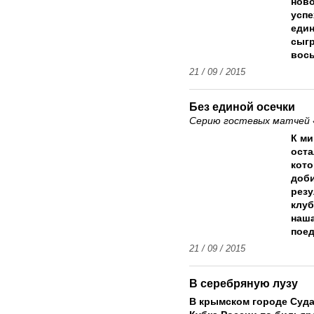
нов
успе
един
сыгр
вось
21 / 09 / 2015
Без единой осечки
Серию гостевых матчей 
К ми
оста
кото
доб
резу
клуб
наша
поед
21 / 09 / 2015
В серебряную лузу
В крымском городе Суд