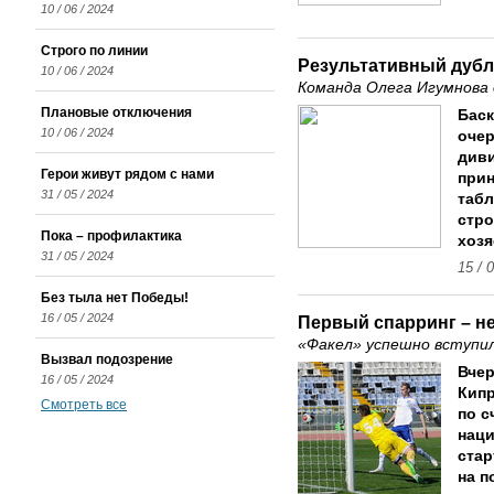
10 / 06 / 2024
Строго по линии
Результативный дубл
10 / 06 / 2024
Команда Олега Игумнова 
Плановые отключения
Бас
10 / 06 / 2024
очер
диви
Герои живут рядом с нами
прин
31 / 05 / 2024
табл
стро
Пока – профилактика
хозя
31 / 05 / 2024
15 / 
Без тыла нет Победы!
16 / 05 / 2024
Первый спарринг – н
«Факел» успешно вступил
Вызвал подозрение
Вчер
16 / 05 / 2024
Кипр
Смотреть все
по с
наци
стар
на п