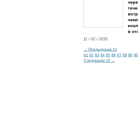
чере
тече
встр
чемп
искл
в эт
11 / 02 / 2016
← Предыдущие 10
81
82
83
84
85
86
87
88
89
90
Следующие 10 →