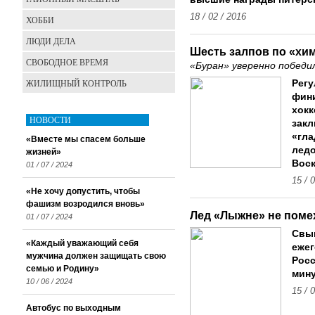
18 / 02 / 2016
ХОББИ
ЛЮДИ ДЕЛА
Шесть залпов по «хи
СВОБОДНОЕ ВРЕМЯ
«Буран» уверенно побед
ЖИЛИЩНЫЙ КОНТРОЛЬ
Регу
фини
хокк
НОВОСТИ
зак
«гла
«Вместе мы спасем больше
ледо
жизней»
Воск
01 / 07 / 2024
15 / 
«Не хочу допустить, чтобы
фашизм возродился вновь»
Лед «Лыжне» не поме
01 / 07 / 2024
Свыш
«Каждый уважающий себя
ежег
мужчина должен защищать свою
Росс
семью и Родину»
мину
10 / 06 / 2024
15 / 
Автобус по выходным