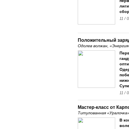
пер
лиги
сбор
11 / 
Положительный заря
Одолев волжан, «Энергия
Пер
ганд
опт
Одер
побе
ниж
Супе
11 / 
Мастер-класс от Карп
Титулованная «Уралочка»
В ко
вол