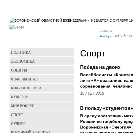
Газета,
которая объединя
Спорт
ПОЛИТИКА
ЭКОНОМИКА
Победа на двоих
СОЦИУМ
Волейболисты «Кристалл
ЧП/КРИМИНАЛ
лиги «А» сразились на 
соревнования, челябинс
КОЛУМНИСТИКА
18 / 02 / 2016
КУЛЬТУРА
МИР ВОКРУГ
В пользу «студентов»
СПОРТ
В среду состоялись матч
России по гандболу сре
СУДЬБЫ
Воронежская «Энергия» 
РАЙОННЫЙ МАСШТАБ
высшие награды питерск