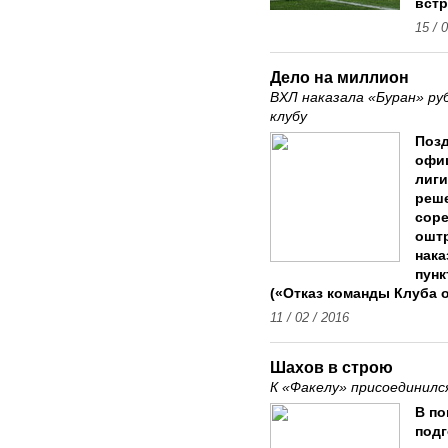
встр
15 / 
Дело на миллион
ВХЛ наказала «Буран» ру
клубу
Позд
офи
лиги
реше
соре
оштр
нака
пунк
(«Отказ команды Клуба 
11 / 02 / 2016
Шахов в строю
К «Факелу» присоединил
В по
подг