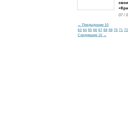
свои
«Кри
07 / 
← Предыдущие 10
63
64
65
66
67
68
69
70
71
72
Следующие 10 →