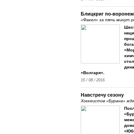
Блицкриг по-воронеж
«Факел» за пять минут р
Шест
наци
прош
бога
«Мо
химч
стол
дина
«Волгаря».
15 / 08 / 2016
Навстречу сезону
Хоккеистов «Бурана» жд
Посл
«Бур
межс
дом
«Юби