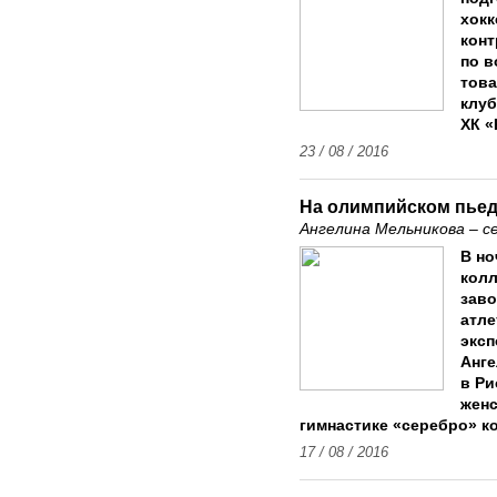
хокк
конт
по в
тов
клуб
ХК «
23 / 08 / 2016
На олимпийском пьед
Ангелина Мельникова – с
В но
колл
заво
атле
эксп
Анге
в Ри
женс
гимнастике «серебро» к
17 / 08 / 2016