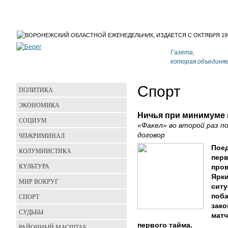
Газета,
которая объединя
Спорт
ПОЛИТИКА
ЭКОНОМИКА
Ничья при минимуме
СОЦИУМ
«Факел» во второй раз п
ЧП/КРИМИНАЛ
договор
Поед
КОЛУМНИСТИКА
пер
КУЛЬТУРА
пров
Ярк
МИР ВОКРУГ
ситу
СПОРТ
поба
зако
СУДЬБЫ
матч
первого тайма.
РАЙОННЫЙ МАСШТАБ