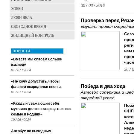
30 / 08 / 2016
ХОББИ
ЛЮДИ ДЕЛА
Проверка перед Ряза
СВОБОДНОЕ ВРЕМЯ
«Буран» провел очередны
Сего
ЖИЛИЩНЫЙ КОНТРОЛЬ
пред
реги
НОВОСТИ
нем 
пред
«Вместе мы спасем больше
числ
жизней»
30 / 
01 / 07 / 2024
«Не хочу допустить, чтобы
Победа в два хода
фашизм возродился вновь»
Автогол соперника и шед
01 / 07 / 2024
очередной успех
«Каждый уважающий себя
Поза
мужчина должен защищать свою
ФНЛ 
семью и Родину»
кото
10 / 06 / 2024
Алек
неда
Автобус по выходным
подо