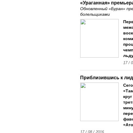
«Ураганная» премьер
Обновленный «Буран» пр
болельщиками
Пер
межс
воск
кома
проц
чемп
льду
17 / 
Приблизившись к лид
Сег
«Там
круг
трет
мину
пере
фав
«Ато
17 / 08 / 2016