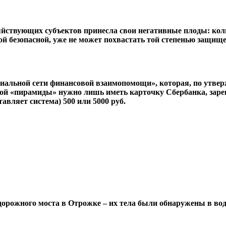
яйствующих субъектов принесла свои негативные плоды: коли
й безопасной, уже не может похвастать той степенью защище
циальной сети финансовой взаимопомощи», которая, по утвер
дной «пирамиды» нужно лишь иметь карточку Сбербанка, зарег
авляет система) 500 или 5000 руб.
орожного моста в Отрожке – их тела были обнаружены в воде