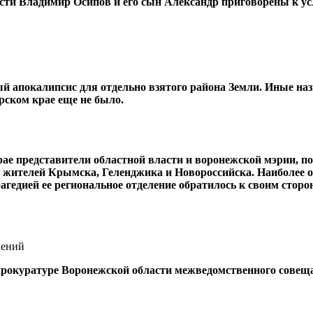
сти Владимир Осипов и его сын Александр приговорены к ус
ый апокалипсис для отдельно взятого района Земли. Иные на
арском крае еще не было.
ае представители областной власти и воронежской мэрии, п
 жителей Крымска, Геленджика и Новороссийска. Наиболее о
трагедией ее региональное отделение обратилось к своим ст
лений
 прокуратуре Воронежской области межведомственного совещ