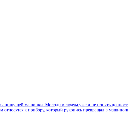
ния пишущей машинки. Молодым людям уже и не понять ценность 
ием относятся к прибору, который рукопись превращал в машиноп