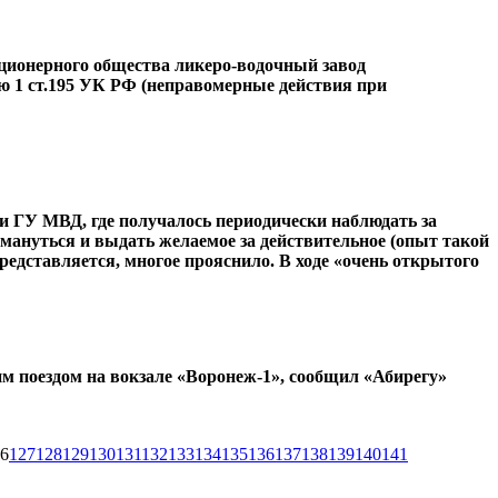
ционерного общества ликеро-водочный завод
ю 1 ст.195 УК РФ (неправомерные действия при
ри ГУ МВД, где получалось периодически наблюдать за
бмануться и выдать желаемое за действительное (опыт такой
редставляется, многое прояснило. В ходе «очень открытого
им поездом на вокзале «Воронеж-1», сообщил «Абирегу»
6
127
128
129
130
131
132
133
134
135
136
137
138
139
140
141