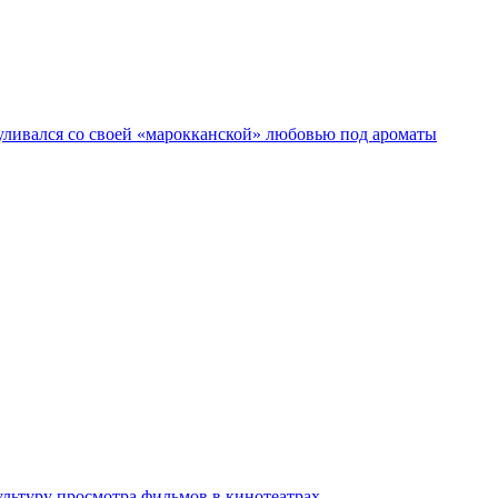
гуливался со своей «марокканской» любовью под ароматы
льтуру просмотра фильмов в кинотеатрах.