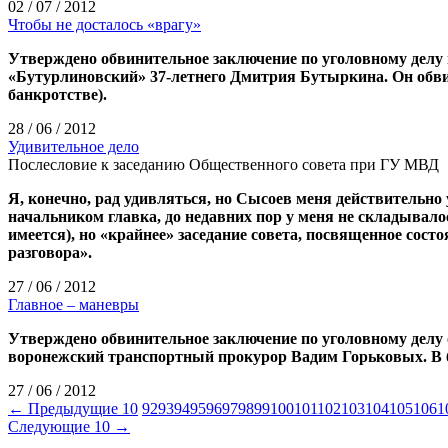
02 / 07 / 2012
Чтобы не досталось «врагу»
Утверждено обвинительное заключение по уголовному делу
«Бутурлиновский» 37-летнего Дмитрия Бутыркина. Он обвин
банкротстве).
28 / 06 / 2012
Удивительное дело
Послесловие к заседанию Общественного совета при ГУ МВД
Я, конечно, рад удивляться, но Сысоев меня действительно
начальником главка, до недавних пор у меня не складывало
имеется), но «крайнее» заседание совета, посвященное сост
разговора».
27 / 06 / 2012
Главное – маневры
Утверждено обвинительное заключение по уголовному делу 
воронежский транспортный прокурор Вадим Горьковых. В б
27 / 06 / 2012
← Предыдущие 10
92
93
94
95
96
97
98
99
100
101
102
103
104
105
106
1
Следующие 10 →