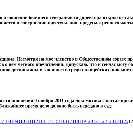
 в отношении бывшего генерального директора открытого ак
яется в совершении преступ­ления, предусмотренного часть
 удивил. Несмотря на мое членство в Общественном совете п
сь о нем четкого впечатления. Допускаю, что и сейчас могу о
оянию дисциплины и законности среди полицейских, как мне п
о столкновении 9 ноября 2011 года локомотива с пассажирск
лижайшее время дело должно быть передано в суд.
07
108
109
110
111
112
113
114
115
116
117
118
119
120
121
122
123
124
125
12