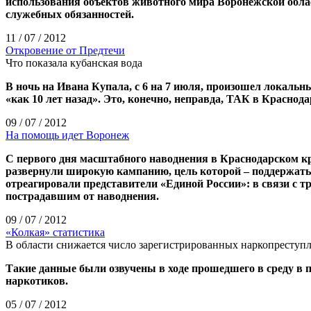
использования объектов животного мира Воронежской обла
служебных обязанностей.
11 / 07 / 2012
Откровение от Предтечи
Что показала кубанская вода
В ночь на Ивана Купала, с 6 на 7 июля, произошел локальн
«как 10 лет назад». Это, конечно, неправда, ТАК в Краснод
09 / 07 / 2012
На помощь идет Воронеж
С первого дня масштабного наводнения в Краснодарском кр
развернули широкую кампанию, цель которой – поддержать
отреагировали представители «Единой России»: в связи с 
пострадавшим от наводнения.
09 / 07 / 2012
«Колкая» статистика
В области снижается число зарегистрированных наркопреступ
Такие данные были озвучены в ходе прошедшего в среду в
наркотиков.
05 / 07 / 2012