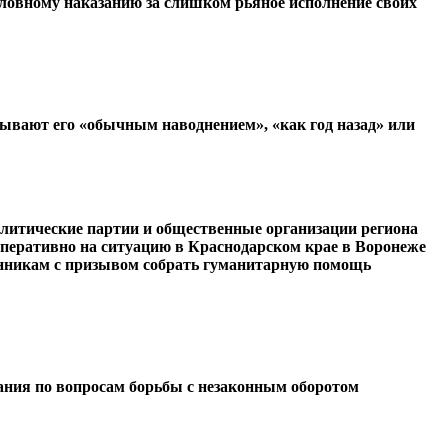
ловному наказанию за слишком рьяное исполнение своих
зывают его «обычным наводнением», «как год назад» или
олитические партии и общественные организации региона
перативно на ситуацию в Краснодарском крае в Воронеже
оронникам с призывом собрать гуманитарную помощь
ания по вопросам борьбы с незаконным оборотом