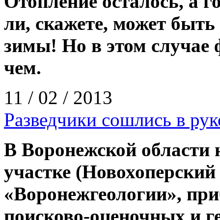
Отопление
осталось
,
а
г
ли
,
скажете
,
может
быть
зимы
!
Но
в
этом
случае
чем
.
11 / 02 / 2013
Разведчики сошлись в ру
В Воронежской области 
участке (Новохоперский
«Воронежгеологии», пр
поисково-оценочных и г