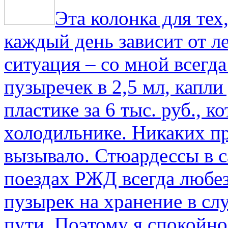
Эта колонка для тех
каждый день зависит от ле
ситуация – со мной всегд
пузыречек в 2,5 мл, капли
пластике за 6 тыс. руб., к
холодильнике. Никаких пр
вызывало. Стюардессы в 
поездах РЖД всегда любе
пузырек на хранение в с
пути. По­этому я спокойно