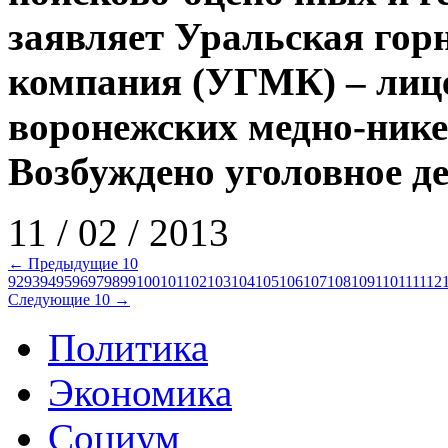
заявляет Уральская гор
компания (УГМК) – лице
воронежских медно-ник
Возбуждено уголовное де
11 / 02 / 2013
← Предыдущие 10
92
93
94
95
96
97
98
99
100
101
102
103
104
105
106
107
108
109
110
111
112
Следующие 10 →
Политика
Экономика
Социум