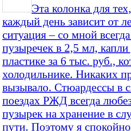
Эта колонка для тех
каждый день зависит от ле
ситуация – со мной всегд
пузыречек в 2,5 мл, капли
пластике за 6 тыс. руб., к
холодильнике. Никаких пр
вызывало. Стюардессы в 
поездах РЖД всегда любе
пузырек на хранение в с
пути. По­этому я спокойно