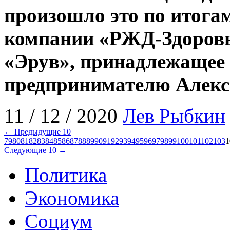
произошло это по итога
компании «РЖД-Здоров
«Эрув», принадлежащее
предпринимателю Алекс
11 / 12 / 2020
Лев Рыбкин
← Предыдущие 10
79
80
81
82
83
84
85
86
87
88
89
90
91
92
93
94
95
96
97
98
99
100
101
102
103
1
Следующие 10 →
Политика
Экономика
Социум