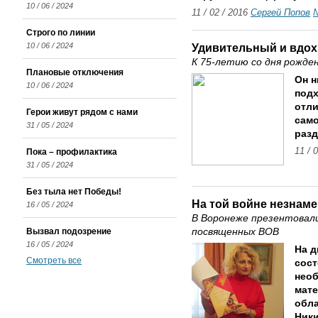
10 / 06 / 2024
11 / 02 / 2016
Сергей Попов
№
Строго по линии
10 / 06 / 2024
Удивительный и вдо
К 75-летию со дня рожде
Плановые отключения
Он н
10 / 06 / 2024
подх
отли
Герои живут рядом с нами
само
31 / 05 / 2024
разд
11 / 
Пока – профилактика
31 / 05 / 2024
Без тыла нет Победы!
На той войне незнам
16 / 05 / 2024
В Воронеже презентовал
Вызвал подозрение
посвященных ВОВ
16 / 05 / 2024
На д
Смотреть все
сост
необ
мате
обла
Ники