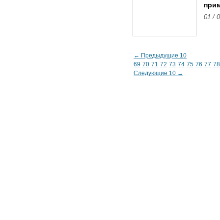
прим
01 / 
← Предыдущие 10
69
70
71
72
73
74
75
76
77
78
Следующие 10 →