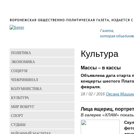
Газета,
которая объединя
Культура
ПОЛИТИКА
ЭКОНОМИКА
Массы – в кассы
СОЦИУМ
Объявлена дата старта 
ЧП/КРИМИНАЛ
концерты шестого Плато
февраля.
КОЛУМНИСТИКА
18 / 02 / 2016
Оксана Мишин
КУЛЬТУРА
МИР ВОКРУГ
Лица ящериц, портре
В галерее «ХЛАМ» показ
СПОРТ
Скул
СУДЬБЫ
фото
РАЙОННЫЙ МАСШТАБ
двух