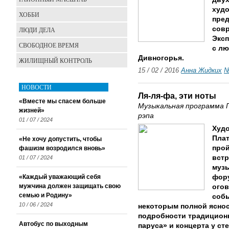
худо
ХОББИ
пред
совр
ЛЮДИ ДЕЛА
Эксп
СВОБОДНОЕ ВРЕМЯ
с лю
Дивногорья.
ЖИЛИЩНЫЙ КОНТРОЛЬ
15 / 02 / 2016
Анна Жидких
№
НОВОСТИ
Ля-ля-фа, эти ноты
«Вместе мы спасем больше
Музыкальная программа 
жизней»
рэпа
01 / 07 / 2024
Худ
Плат
«Не хочу допустить, чтобы
прой
фашизм возродился вновь»
встр
01 / 07 / 2024
муз
«Каждый уважающий себя
фор
мужчина должен защищать свою
огов
семью и Родину»
собы
10 / 06 / 2024
некоторым полной ясност
подробности традицион
Автобус по выходным
паруса» и концерта у ст