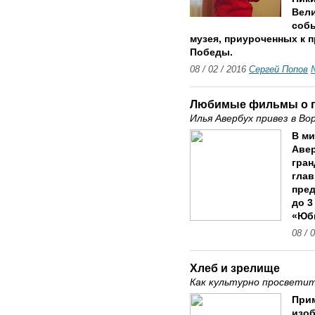
Вели
соб
музея, приуроченных к 
Победы.
08 / 02 / 2016
Сергей Попов
Любимые фильмы о 
Илья Авербух привез в Во
В ми
Аве
гра
глав
пред
до 3
«Юби
08 / 
Хлеб и зрелище
Как культурно просвети
Прим
изоб