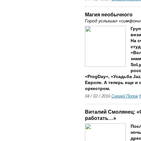
Магия необычного
Город услышал «симфони
Груп
визи
На с
студ
«Во
зна
SoLy
росс
«ProgDay», «Усадьба Ja
Европе. А теперь еще и
оркестром.
04 / 02 / 2016
Сергей Попов
Виталий Смолянец: «О
работать…»
Посл
ночь
дре