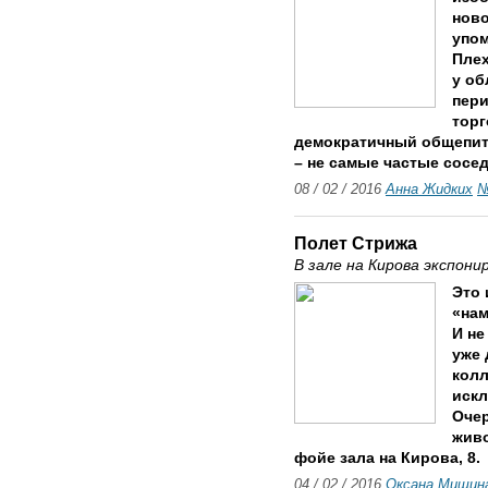
ново
упом
Плех
у об
пери
торг
демократичный общепит 
– не самые частые сосед
08 / 02 / 2016
Анна Жидких
№
Полет Стрижа
В зале на Кирова экспон
Это 
«нам
И не
уже 
колл
искл
Очер
живо
фойе зала на Кирова, 8.
04 / 02 / 2016
Оксана Мишин