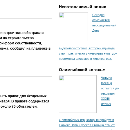
Непотопляемый видик
Сегодня
отмечается
неофициальный
День
ля строительной отрасли
м на строительство
ой форм собственности,
нежа, сообщил на планерке в
видеомагнитофона, который однажды
смог практически уничтожить культуру
просмотра фильмов в кинотеатрах.
Олимпийский «огонь»
Четыре
месяца
остается до
открытия
крыть приют для бездомных
XXXIII
января. В приюте содержатся
летних
около 70 обитателей.
Олимпийских игр, которые пройдут в
Париже. Французская столица станет