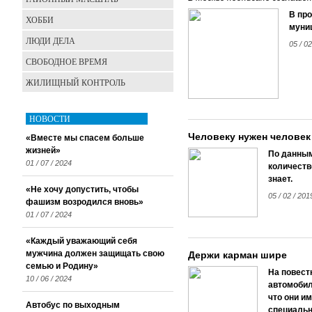
В пр
ХОББИ
муни
ЛЮДИ ДЕЛА
05 / 0
СВОБОДНОЕ ВРЕМЯ
ЖИЛИЩНЫЙ КОНТРОЛЬ
НОВОСТИ
Человеку нужен человек
«Вместе мы спасем больше
жизней»
По данным
01 / 07 / 2024
количеств
знает.
«Не хочу допустить, чтобы
05 / 02 / 20
фашизм возродился вновь»
01 / 07 / 2024
«Каждый уважающий себя
мужчина должен защищать свою
Держи карман шире
семью и Родину»
На повест
10 / 06 / 2024
автомобил
что они и
Автобус по выходным
специальн