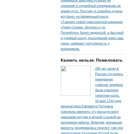
принимали заветный пузырек на
хранение в служебный холодильник на
время пути. По­этому я спокойно купила
ж/д билет на фирменный поезд
«Таврия» новой транспортной компании
«Гранд Сервис Экспресс» до
Петербурга. Билет недорогой, а быстрый
и удобный поезд, проходящий через наш
город, набирает популярность у
воронежцев.
Казнить нельзя. Помиловать
280 лет назад в
России случилось
невиданное
событие: впервые
была отменена
смертная казнь.
16 мая 1744 года
императрица Елизавета Петровна
повелела заменить эту высшую меру
наказания кнутом и вечной ссылкой на
каторжные работы. Впрочем, монаршая
милость продержалась недолго: уже при
императрице Екатерине Второй были