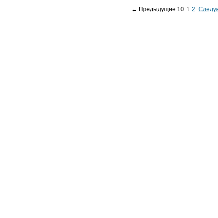
← Предыдущие 10
1
2
Следу