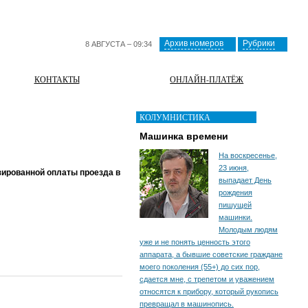
Архив номеров
Рубрики
8 АВГУСТА – 09:34
КОНТАКТЫ
ОНЛАЙН-ПЛАТЁЖ
КОЛУМНИСТИКА
Машинка времени
На воскресенье,
23 июня,
ированной оплаты проезда в
выпадает День
рождения
пишущей
машинки.
Молодым людям
уже и не понять ценность этого
аппарата, а бывшие советские граждане
моего поколения (55+) до сих пор,
сдается мне, с трепетом и уважением
относятся к прибору, который рукопись
превращал в машинопись.