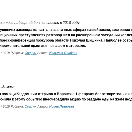
 итоги надзорной деятельности в 2018 году
ушениях законодательства в различных сферах нашей жизни, состоянии п
пционных преступлениях разговор шел на расширенном заседании коллеги
 пресс-конференции прокурора области Николая Шишкина. Наиболее остр
оприменительной практики – в нашем материале.
2 / 2019 Рубрика:
Социум
Автор:
Наталия Осадчая
ездомные
р помощи бездомным открыла в Воронеже 1 февраля благотворительная о
рочила к этому событию внеочередную акцию по раздаче еды на железно
2 / 2019 Рубрика:
Социум
Автор:
Ирина Лазарева