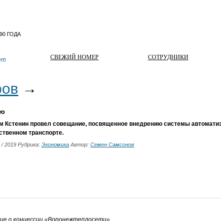
СВЕЖИЙ НОМЕР
СОТРУДНИКИ
ет
ров
→
ию
м Кстенин провел совещание, посвященное внедрению системы автоматиз
ственном транспорте.
2 / 2019 Рубрика:
Экономика
Автор:
Семен Самсонов
ние о концессии «Воронежтеплосети»