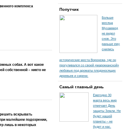
венного комплекса
Попутчик
Больше
месяца
Мухаммед
не видел
снов. Это
раньше ему
снились
исторические места Воронежа, где он
омных собак. А вот какое
прогуливался со своей «марокканской»
ей собственной – никто не
любовью под ароматы плодоносящих
деревьев и сирени.
Самый главный день
Ежегодно 30
марта весь мир
отмечает День
защиты Земли. Не
зрешить вскрывать
будет нашей
 при малейшем подозрении,
планеты – не
отр лишь в некоторых
будет и нас.