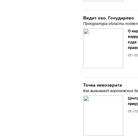
Видит око. Государево
Прокуратура области подвела
О нар
корру
ходе
прав
05 / 0
Точка невозврата
Как выживают воронежские б
Цент
приу
05 / 0