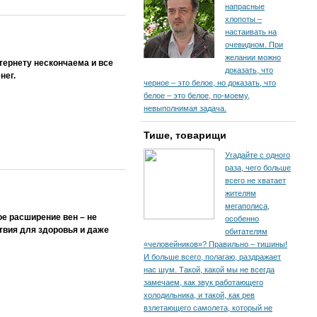
напрасные
хлопоты –
настаивать на
очевидном. При
желании можно
ернету нескончаема и все
доказать, что
нег.
черное – это белое, но доказать, что
белое – это белое, по-моему,
невыполнимая задача.
Тише, товарищи
Угадайте с одного
раза, чего больше
всего не хватает
жителям
мегаполиса,
ое расширение вен – не
особенно
твия для здоровья и даже
обитателям
«человейников»? Правильно – тишины!
И больше всего, полагаю, раздражает
нас шум. Такой, какой мы не всегда
замечаем, как звук работающего
холодильника, и такой, как рев
взлетающего самолета, который не