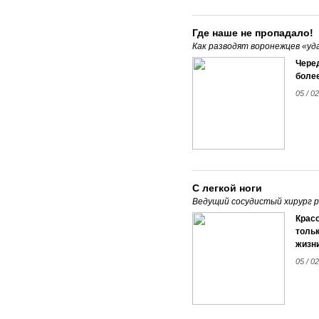
Где наше не пропадало!
Как разводят воронежцев «уд
Чере
более
05 / 0
С легкой ноги
Ведущий сосудистый хирург р
Красо
толь
жизни
05 / 0