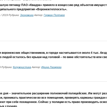
ошлую пятницу ПАО «Квадра» приняло в концессию ряд объектов имущест
ципального предприятия «Воронежтеп­лосеть».
2 / 2019 Рубрика:
Экономика
Автор:
Герман Полтаев
 воронежских общественников, в городе насчитывается около 4 тыс. безд
о людей осталось без крыши над головой – по вине обстоятельств или сво
19 Рубрика:
Колумнистика
Автор:
Ирина Лазарева
ке дня – значительное расширение полномочий полицейских. Им могут ра
и, проникать практически во все помещения, проверять карманы граждан
меют при себе похищенное. Сейчас у полиции есть право производить осм
ых случаях.