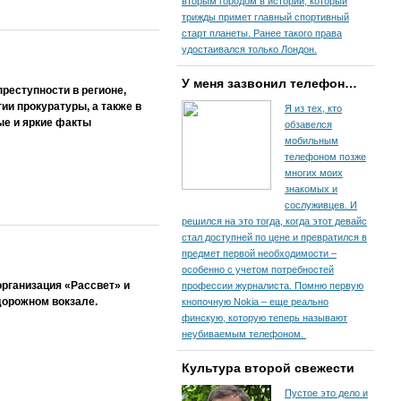
вторым городом в истории, который
трижды примет главный спортивный
старт планеты. Ранее такого права
удостаивался только Лондон.
У меня зазвонил телефон…
реступности в регионе,
и прокуратуры, а также в
Я из тех, кто
ые и яркие факты
обзавелся
мобильным
телефоном позже
многих моих
знакомых и
сослуживцев. И
решился на это тогда, когда этот девайс
стал доступней по цене и превратился в
предмет первой необходимости –
особенно с учетом потребностей
рганизация «Рассвет» и
профессии журналиста. Помню первую
дорожном вокзале.
кнопочную Nokia – еще реально
финскую, которую теперь называют
неубиваемым телефоном.
Культура второй свежести
Пустое это дело и