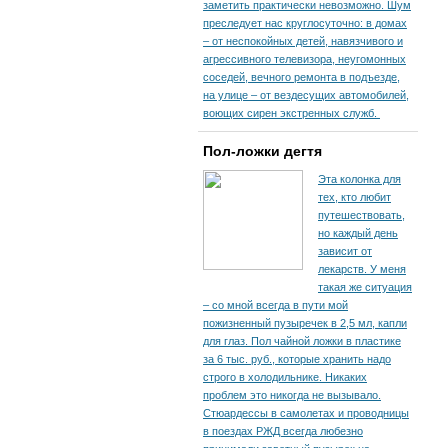
заметить практически невозможно. Шум
преследует нас круглосуточно: в домах
– от неспокойных детей, навязчивого и
агрессивного телевизора, неугомонных
соседей, вечного ремонта в подъезде,
на улице – от вездесущих автомобилей,
воющих сирен экстренных служб.
Пол-ложки дегтя
Эта колонка для
тех, кто любит
путешествовать,
но каждый день
зависит от
лекарств. У меня
такая же ситуация
– со мной всегда в пути мой
пожизненный пузыречек в 2,5 мл, капли
для глаз. Пол чайной ложки в пластике
за 6 тыс. руб., которые хранить надо
строго в холодильнике. Никаких
проблем это никогда не вызывало.
Стюардессы в самолетах и проводницы
в поездах РЖД всегда любезно