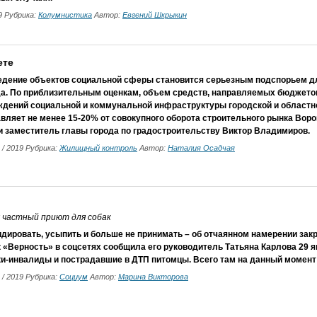
19 Рубрика:
Колумнистика
Автор:
Евгений Шкрыкин
ете
едение объектов социальной сферы становится серьезным подспорьем д
да. По приблизительным оценкам, объем средств, направляемых бюджето
ждений социальной и коммунальной инфраструктуры городской и областн
вляет не менее 15-20% от совокупного оборота строительного рынка Воро
и заместитель главы города по градостроительству Виктор Владимиров.
2 / 2019 Рубрика:
Жилищный контроль
Автор:
Наталия Осадчая
 частный приют для собак
идировать, усыпить и больше не принимать – об отчаянном намерении за
 «Верность» в соцсетях сообщила его руководитель Татьяна Карлова 29 
и-инвалиды и пострадавшие в ДТП питомцы. Всего там на данный момент 
2 / 2019 Рубрика:
Социум
Автор:
Марина Викторова