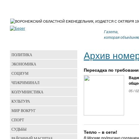
Газета,
которая объединя
Архив номе
ПОЛИТИКА
ЭКОНОМИКА
Пересадка по требован
СОЦИУМ
Вади
ЧП/КРИМИНАЛ
обще
05 / 0
КОЛУМНИСТИКА
КУЛЬТУРА
МИР ВОКРУГ
СПОРТ
СУДЬБЫ
Тепло – в сети!
РАЙОННЫЙ МАСШТАБ
В Москве подписано соглаше