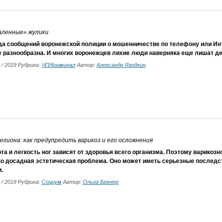
аленные» жулики
да сообщений воронежской полиции о мошенничестве по телефону или Инт
 разнообразна. И многих воронежцев лихие люди наверняка еще лишат де
2 / 2019 Рубрика:
ЧП/Криминал
Автор:
Александр Ягодкин
егиона: как предупредить варикоз и его осложнения
та и легкость ног зависят от здоровья всего организма. Поэтому варикозн
ко досадная эстетическая проблема. Оно может иметь серьезные последс
.
2 / 2019 Рубрика:
Социум
Автор:
Ольга Бренер