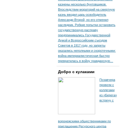
казнены несколько бунтовщиков.
Впоследствии мораторий на смертную
казнь вводил царь-освободитель
Александр Второй, но его отменил
наследник. Робкие попытки остановить
государственную расправу
предпринимались Государственной
Думой и Всероссийским съездом
Советов в 1917 году, но запреты
оказались неполными и скоротечными:
война империалистическая быстро
превратилась в войну гражданскую…
Добро с кулаками
Позавчера
провели с
коллегами
из «Берега»
встречу с
воронежскими общественниками по
приглашению Ресурсного центра