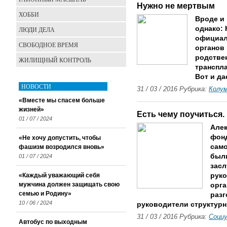
Нужно не мертвым
ХОББИ
Вроде и 
однако: 
ЛЮДИ ДЕЛА
официал
СВОБОДНОЕ ВРЕМЯ
органов 
родствен
ЖИЛИЩНЫЙ КОНТРОЛЬ
транспла
Вот и д
НОВОСТИ
31 / 03 / 2016 Рубрика:
Колу
«Вместе мы спасем больше
жизней»
Есть чему поучиться. 
01 / 07 / 2024
Алек
фонд
«Не хочу допустить, чтобы
сам
фашизм возродился вновь»
был
01 / 07 / 2024
засл
«Каждый уважающий себя
руко
мужчина должен защищать свою
орга
семью и Родину»
разг
10 / 06 / 2024
руководители структур
31 / 03 / 2016 Рубрика:
Соци
Автобус по выходным