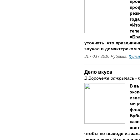
прош
проф
режи
года
«Ито
теп
«Бра
уточнять, что празднич
звучал в домактерском з
31 / 03 / 2016 Рубрика:
Куль
Дело вкуса
В Воронеже открылась «
В вы
эксп
изве
меце
фон
Бубн
назв
свет
чтобы по выходе из зал
немедленно. Что я и сде