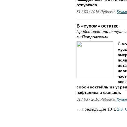
отпускало…
31 / 03 / 2016 Рубрика:
Куль
В «сухом» остатке
Представители актуальн
в «Петровском»
С мо
музы
смер
появ
оста
нови
част
спек
собой коктейль из усре
нафталина и фальши.
31 / 03 / 2016 Рубрика:
Куль
← Предыдущие 10
1
2
3