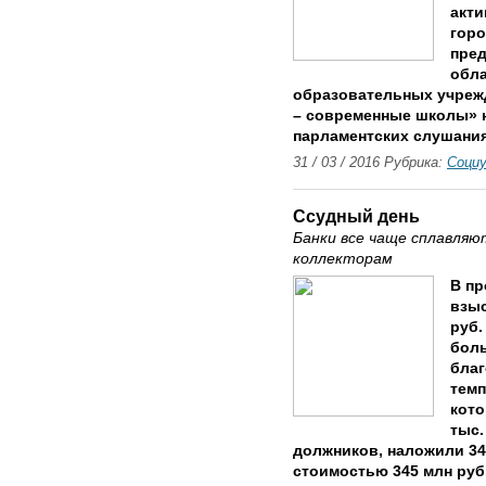
акти
горо
пред
обла
образовательных учреж
– современные школы» 
парламентских слушания
31 / 03 / 2016 Рубрика:
Соци
Ссудный день
Банки все чаще сплавляю
коллекторам
В пр
взыс
руб.
боль
благ
темп
кото
тыс.
должников, наложили 34
стоимостью 345 млн руб