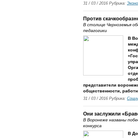
31 / 03 / 2016 Рубрика:
Экон
Против скачкообразн
В столице Черноземья о
педагогики
В В
межд
конф
«Гос
упра
Орга
отде
проб
представители воронеж
общественности, работн
31 / 03 / 2016 Рубрика:
Соци
Они заслужили «Брав
В Воронеже названы поб
конкурса
В До