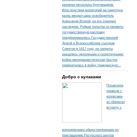
казнены несколько бунтовщиков.
Впоследствии мораторий на смертную
казнь вводил царь-освободитель
Александр Второй, но его отменил
наследник. Робкие попытки остановить
государственную расправу
предпринимались Государственной
Думой и Всероссийским съездом
Советов в 1917 году, но запреты
оказались неполными и скоротечными:
война империалистическая быстро
превратилась в войну гражданскую…
Добро с кулаками
Позавчера
провели с
коллегами
из «Берега»
встречу с
воронежскими общественниками по
приглашению Ресурсного центра