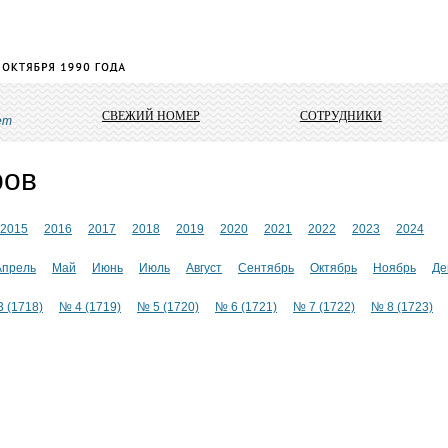
СВЕЖИЙ НОМЕР
СОТРУДНИКИ
ет
ров
2015
2016
2017
2018
2019
2020
2021
2022
2023
2024
Апрель
Май
Июнь
Июль
Август
Сентябрь
Октябрь
Ноябрь
Де
 (1718)
№ 4 (1719)
№ 5 (1720)
№ 6 (1721)
№ 7 (1722)
№ 8 (1723)