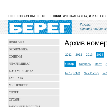
Газета,
которая объединя
Архив номе
ПОЛИТИКА
ЭКОНОМИКА
2011
2012
2013
2014
СОЦИУМ
ЧП/КРИМИНАЛ
Январь
Февраль
Март
КОЛУМНИСТИКА
№ 1 (1716)
№ 2 (1717)
№ 3
КУЛЬТУРА
МИР ВОКРУГ
СПОРТ
СУДЬБЫ
РАЙОННЫЙ МАСШТАБ