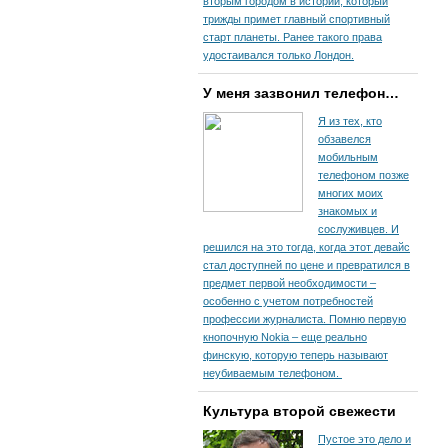
вторым городом в истории, который
трижды примет главный спортивный
старт планеты. Ранее такого права
удостаивался только Лондон.
У меня зазвонил телефон…
Я из тех, кто
обзавелся
мобильным
телефоном позже
многих моих
знакомых и
сослуживцев. И
решился на это тогда, когда этот девайс
стал доступней по цене и превратился в
предмет первой необходимости –
особенно с учетом потребностей
профессии журналиста. Помню первую
кнопочную Nokia – еще реально
финскую, которую теперь называют
неубиваемым телефоном.
Культура второй свежести
Пустое это дело и