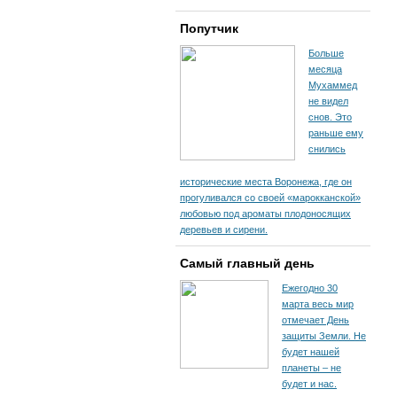
Попутчик
Больше
месяца
Мухаммед
не видел
снов. Это
раньше ему
снились
исторические места Воронежа, где он
прогуливался со своей «марокканской»
любовью под ароматы плодоносящих
деревьев и сирени.
Самый главный день
Ежегодно 30
марта весь мир
отмечает День
защиты Земли. Не
будет нашей
планеты – не
будет и нас.