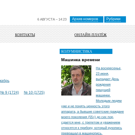
Архив номеров
Рубрики
6 АВГУСТА – 14:23
КОНТАКТЫ
ОНЛАЙН-ПЛАТЁЖ
КОЛУМНИСТИКА
Машинка времени
На воскресенье,
23 июня,
выпадает День
кабрь
рождения
пишущей
№ 9 (1724)
№ 10 (1725)
машинки.
Молодым людям
уже и не понять ценность этого
аппарата, а бывшие советские граждане
моего поколения (55+) до сих пор,
сдается мне, с трепетом и уважением
относятся к прибору, который рукопись
превращал в машинопись.