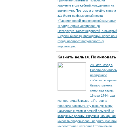
принимали заветный пузырек на
хранение в служебный холодильник на
время пути. По­этому я спокойно купила
ж/д билет на фирменный поезд
«Таврия» новой транспортной компании
«Гранд Сервис Экспресс» до
Петербурга. Билет недорогой, а быстрый
и удобный поезд, проходящий через наш
город, набирает популярность у
воронежцев.
Казнить нельзя. Помиловать
280 лет назад в
России случилось
невиданное
событие: впервые
была отменена
смертная казнь.
16 мая 1744 года
императрица Елизавета Петровна
повелела заменить эту высшую меру
наказания кнутом и вечной ссылкой на
каторжные работы. Впрочем, монаршая
милость продержалась недолго: уже при
императрице Екатерине Второй были