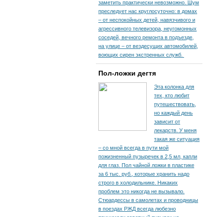
заметить практически невозможно. Шум
преследует нас круглосуточно: в домах
– от неспокойных детей, навязчивого и
агрессивного телевизора, неугомонных
соседей, вечного ремонта в подъезде,
на улице – от вездесущих автомобилей,
воющих сирен экстренных служб.
Пол-ложки дегтя
Эта колонка для
тех, кто любит
путешествовать,
но каждый день
зависит от
лекарств. У меня
такая же ситуация
– со мной всегда в пути мой
пожизненный пузыречек в 2,5 мл, капли
для глаз. Пол чайной ложки в пластике
за 6 тыс. руб., которые хранить надо
строго в холодильнике. Никаких
проблем это никогда не вызывало.
Стюардессы в самолетах и проводницы
в поездах РЖД всегда любезно