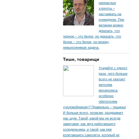
напрасные
хлопоты –
настаивать на
очевидном. При
желании можно
доказать, что
черное – это белое, но доказать, что
белое – это белое, по-моему,
невыполнимая задача.
Тише, товарищи
Угадайте с одного
раза, чего больше
всего не хватает
жителям
мегаполиса,
особенно
обитателям
«человейников»? Правильно – тишины!
И больше всего, полагаю, раздражает
нас шум. Такой, какой мы не всегда
замечаем, как звук работающего
холодильника, и такой, как рев
взлетающего самолета, который не