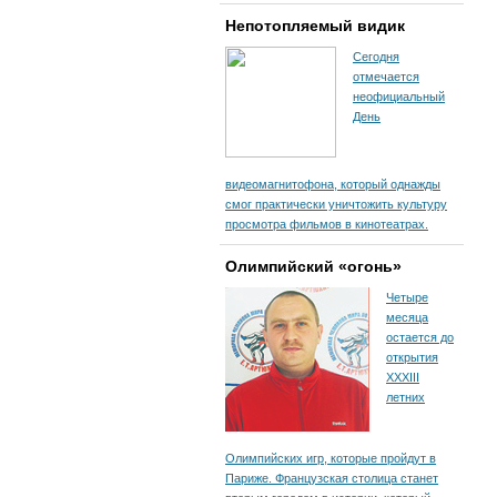
Непотопляемый видик
Сегодня
отмечается
неофициальный
День
видеомагнитофона, который однажды
смог практически уничтожить культуру
просмотра фильмов в кинотеатрах.
Олимпийский «огонь»
Четыре
месяца
остается до
открытия
XXXIII
летних
Олимпийских игр, которые пройдут в
Париже. Французская столица станет