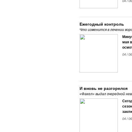
04 / 0
Ежегодный контроль
Что изменится в лечении вор
Мину
мая 
осмот
04 / 0
И вновь не разгорелся
«Факел» выдал очередной не
Сего
сезон
закл
04 / 0