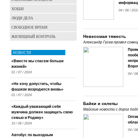
информаци
ХОББИ
04 / 06 / 20
ЛЮДИ ДЕЛА
СВОБОДНОЕ ВРЕМЯ
ЖИЛИЩНЫЙ КОНТРОЛЬ
Невесомая тяжесть
Александр Гусев провел сове
Пров
НОВОСТИ
пооб
непри
«Вместе мы спасем больше
Впроч
жизней»
01 / 07 / 2024
04 / 0
«Не хочу допустить, чтобы
фашизм возродился вновь»
01 / 07 / 2024
Байки и склепы
«Каждый уважающий себя
Майские новости с дорог под
мужчина должен защищать свою
Опти
семью и Родину»
облас
10 / 06 / 2024
04 / 0
Автобус по выходным