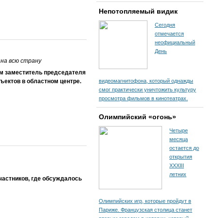
Непотопляемый видик
Сегодня
отмечается
неофициальный
День
на всю страну
ом заместитель председателя
ъектов в областном центре.
видеомагнитофона, который однажды
смог практически уничтожить культуру
просмотра фильмов в кинотеатрах.
Олимпийский «огонь»
Четыре
месяца
остается до
открытия
XXXIII
летних
частников, где обсуждалось
Олимпийских игр, которые пройдут в
Париже. Французская столица станет