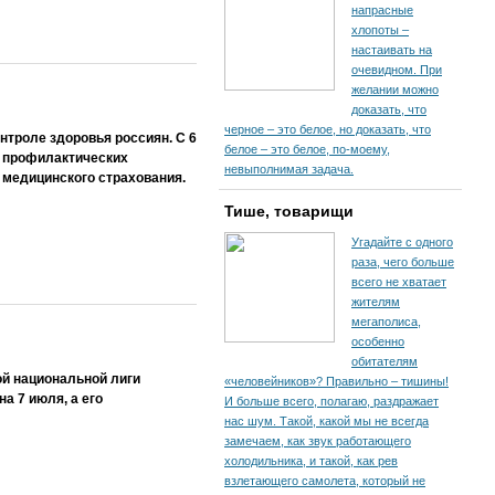
напрасные
хлопоты –
настаивать на
очевидном. При
желании можно
доказать, что
черное – это белое, но доказать, что
троле здоровья россиян. С 6
белое – это белое, по-моему,
и профилактических
невыполнимая задача.
 медицинского страхования.
Тише, товарищи
Угадайте с одного
раза, чего больше
всего не хватает
жителям
мегаполиса,
особенно
обитателям
ой национальной лиги
«человейников»? Правильно – тишины!
а 7 июля, а его
И больше всего, полагаю, раздражает
нас шум. Такой, какой мы не всегда
замечаем, как звук работающего
холодильника, и такой, как рев
взлетающего самолета, который не