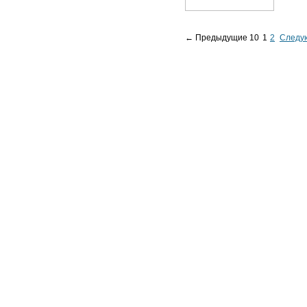
← Предыдущие 10
1
2
Следу