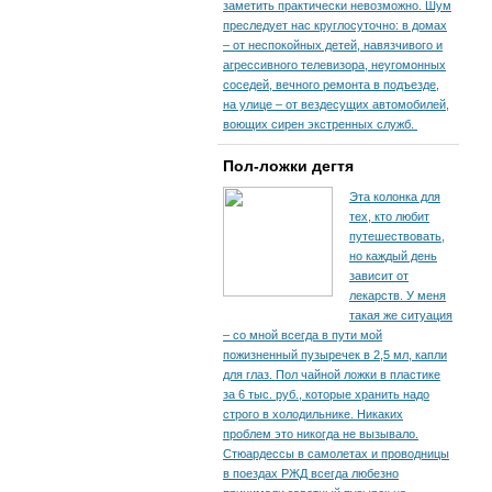
заметить практически невозможно. Шум
преследует нас круглосуточно: в домах
– от неспокойных детей, навязчивого и
агрессивного телевизора, неугомонных
соседей, вечного ремонта в подъезде,
на улице – от вездесущих автомобилей,
воющих сирен экстренных служб.
Пол-ложки дегтя
Эта колонка для
тех, кто любит
путешествовать,
но каждый день
зависит от
лекарств. У меня
такая же ситуация
– со мной всегда в пути мой
пожизненный пузыречек в 2,5 мл, капли
для глаз. Пол чайной ложки в пластике
за 6 тыс. руб., которые хранить надо
строго в холодильнике. Никаких
проблем это никогда не вызывало.
Стюардессы в самолетах и проводницы
в поездах РЖД всегда любезно