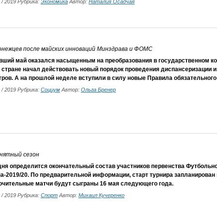
6 / 2019 Рубрика:
Экономика
Автор:
Наталия Осадчая
онежцев после майских инноваций Минздрава и ФОМС
вший май оказался насыщенным на преобразования в государственном кон
в стране начал действовать новый порядок проведения диспансеризации 
ров. А на прошлой неделе вступили в силу новые Правила обязательного
6 / 2019 Рубрика:
Социум
Автор:
Ольга Бренер
внятный сезон
дня определится окончательный состав участников первенства Футбольн
а-2019/20. По предварительной информации, старт турнира запланирован н
ючительные матчи будут сыграны 16 мая следующего года.
6 / 2019 Рубрика:
Спорт
Автор:
Михаил Кучеренко