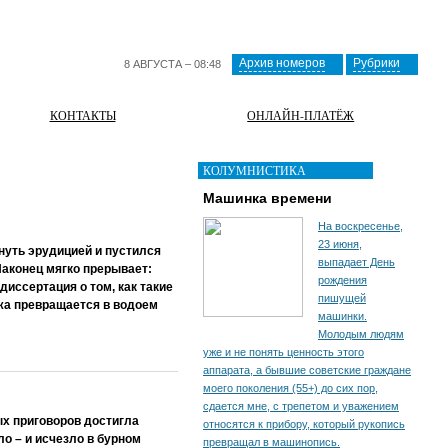
Архив номеров
Рубрики
8 АВГУСТА – 08:48
КОНТАКТЫ
ОНЛАЙН-ПЛАТЁЖ
КОЛУМНИСТИКА
Машинка времени
На воскресенье,
23 июня,
нуть эрудицией и пустился
выпадает День
Наконец мягко прерывает:
рождения
 диссертация о том, как такие
пишущей
ужа превращается в водоем
машинки.
Молодым людям
уже и не понять ценность этого
аппарата, а бывшие советские граждане
моего поколения (55+) до сих пор,
сдается мне, с трепетом и уважением
ых приговоров достигла
относятся к прибору, который рукопись
ло – и исчезло в бурном
превращал в машинопись.