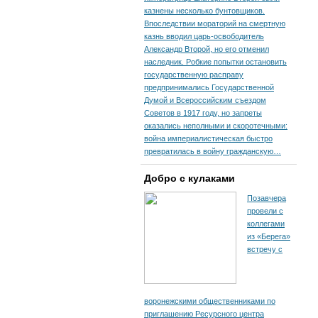
казнены несколько бунтовщиков.
Впоследствии мораторий на смертную
казнь вводил царь-освободитель
Александр Второй, но его отменил
наследник. Робкие попытки остановить
государственную расправу
предпринимались Государственной
Думой и Всероссийским съездом
Советов в 1917 году, но запреты
оказались неполными и скоротечными:
война империалистическая быстро
превратилась в войну гражданскую…
Добро с кулаками
Позавчера
провели с
коллегами
из «Берега»
встречу с
воронежскими общественниками по
приглашению Ресурсного центра