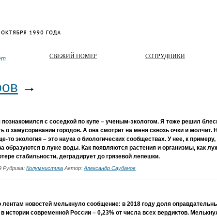
СВЕЖИЙ НОМЕР
СОТРУДНИКИ
ет
ров
→
я познакомился с соседкой по купе – ученым-экологом. Я тоже решил блес
ь о замусоривании городов. А она смотрит на меня сквозь очки и молчит. 
е-то экология – это наука о биологических сообществах. У нее, к примеру,
а образуются в луже воды. Как появляются растения и организмы, как л
потере стабильности, деградирует до грязевой лепешки.
19 Рубрика:
Колумнистика
Автор:
Александр Саубанов
о лентам новостей мелькнуло сообщение: в 2018 году доля оправдательн
в истории современной России – 0,23% от числа всех вердиктов. Мельк­ну