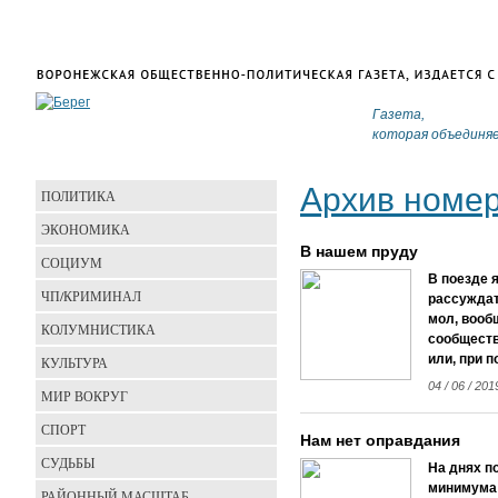
Газета,
которая объединя
Архив номе
ПОЛИТИКА
ЭКОНОМИКА
В нашем пруду
СОЦИУМ
В поезде 
ЧП/КРИМИНАЛ
рассуждат
мол, вообщ
КОЛУМНИСТИКА
сообществ
или, при 
КУЛЬТУРА
04 / 06 / 20
МИР ВОКРУГ
СПОРТ
Нам нет оправдания
СУДЬБЫ
На днях п
минимума 
РАЙОННЫЙ МАСШТАБ