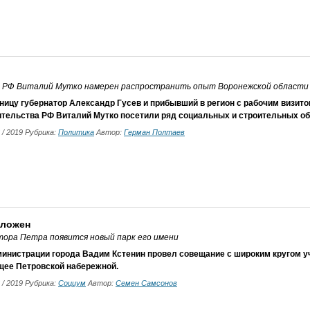
 РФ Виталий Мутко намерен распространить опыт Воронежской области 
ницу губернатор Александр Гусев и прибывший в регион с рабочим визит
ительства РФ Виталий Мутко посетили ряд социальных и строительных об
6 / 2019 Рубрика:
Политика
Автор:
Герман Полтаев
аложен
тора Петра появится новый парк его имени
министрации города Вадим Кстенин провел совещание с широким кругом у
щее Петровской набережной.
6 / 2019 Рубрика:
Социум
Автор:
Семен Самсонов