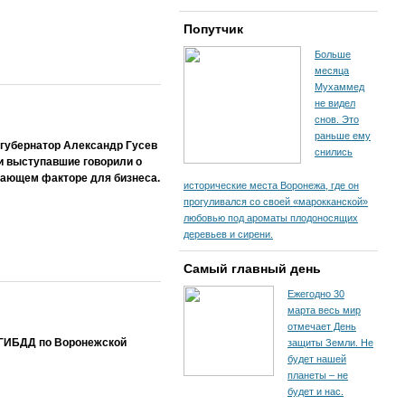
Попутчик
Больше
месяца
Мухаммед
не видел
снов. Это
раньше ему
губернатор Александр Гусев
снились
и выступавшие говорили о
ивающем факторе для бизнеса.
исторические места Воронежа, где он
прогуливался со своей «марокканской»
любовью под ароматы плодоносящих
деревьев и сирени.
Самый главный день
Ежегодно 30
марта весь мир
отмечает День
т ГИБДД по Воронежской
защиты Земли. Не
будет нашей
планеты – не
будет и нас.