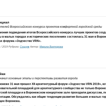
нциал
ителей Всероссийского конкурса проектов комфортной городской среды
мония подведения итогов Всероссийского конкурса лучших проектов созд
 в малых городах и исторических поселениях состоялась 31 мая в Ворон
ах форума «Зодчество VRN».
6 / 2019 Рубрика:
Социум
Автор:
Марина Викторова
йки
начил основные этапы и перспективы развития города
онеже 31 мая прошел XII архитектурный форум «Зодчество VRN 2019», ко
овательной площадкой для архитектурного сообщества не только Воронеж
ской площади и в Воронежском концертном зале проходили дискуссии, ле
нтации. Обсуждались как общие тенденции развития больших и малых горо
щее Воронежа.