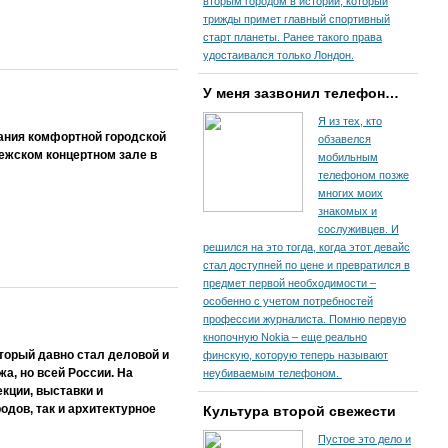
вторым городом в истории, который
трижды примет главный спортивный
старт планеты. Ранее такого права
удостаивался только Лондон.
У меня зазвонил телефон…
Я из тех, кто
ания комфортной городской
обзавелся
ежском концертном зале в
мобильным
телефоном позже
многих моих
знакомых и
сослуживцев. И
решился на это тогда, когда этот девайс
стал доступней по цене и превратился в
предмет первой необходимости –
особенно с учетом потребностей
профессии журналиста. Помню первую
кнопочную Nokia – еще реально
торый давно стал деловой и
финскую, которую теперь называют
а, но всей России. На
неубиваемым телефоном.
кции, выставки и
дов, так и архитектурное
Культура второй свежести
Пустое это дело и