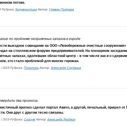
онном потоке.
19 Рубрика:
Колумнистика
Автор:
Герман Полтаев
щание по проблеме неприятных запахов в городе
ести выездное совещание на ООО «Левобережные очистные сооружения» 
ещал на столлевском форуме предпринимателей. На пленарном заседани
ятных запахах, одолевших областной центр – в том числе как и о сдерж
ем, это стало проблемой для многих горожан.
6 / 2019 Рубрика:
Политика
Автор:
Александр Саубанов
твердили два прогноза
мистичный прогноз сделал портал Авито, а другой, печальный, пришел о
ти. Они друг с другом тесно связаны.
6 / 2019 Рубрика:
Социум
Автор:
Александр Ягодкин