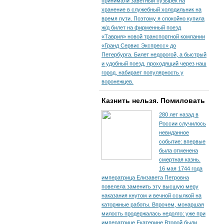
принимали заветный пузырек на
хранение в служебный холодильник на
время пути. По­этому я спокойно купила
ж/д билет на фирменный поезд
«Таврия» новой транспортной компании
«Гранд Сервис Экспресс» до
Петербурга. Билет недорогой, а быстрый
и удобный поезд, проходящий через наш
город, набирает популярность у
воронежцев.
Казнить нельзя. Помиловать
280 лет назад в
России случилось
невиданное
событие: впервые
была отменена
смертная казнь.
16 мая 1744 года
императрица Елизавета Петровна
повелела заменить эту высшую меру
наказания кнутом и вечной ссылкой на
каторжные работы. Впрочем, монаршая
милость продержалась недолго: уже при
императрице Екатерине Второй были