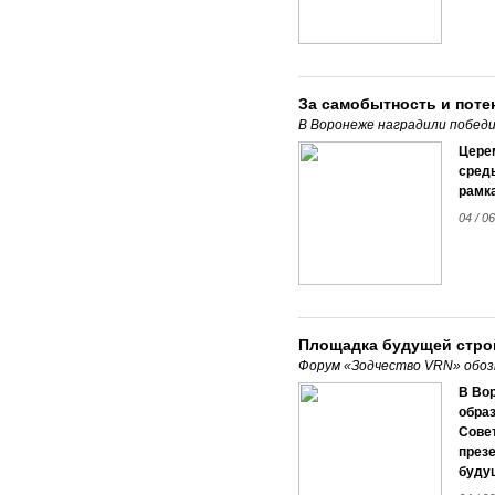
За самобытность и поте
В Воронеже наградили побед
Цере
среды
рамк
04 / 0
Площадка будущей стро
Форум «Зодчество VRN» обоз
В Вор
образ
Совет
презе
буду