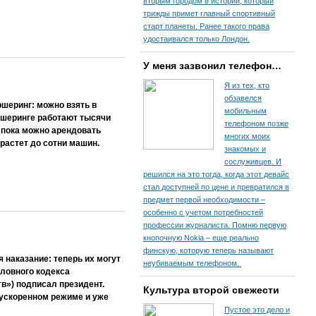
вторым городом в истории, который
трижды примет главный спортивный
старт планеты. Ранее такого права
удостаивался только Лондон.
У меня зазвонил телефон…
Я из тех, кто
обзавелся
ршеринг: можно взять в
мобильным
аршеринге работают тысячи
телефоном позже
 пока можно арендовать
многих моих
ырастет до сотни машин.
знакомых и
сослуживцев. И
решился на это тогда, когда этот девайс
стал доступней по цене и превратился в
предмет первой необходимости –
особенно с учетом потребностей
профессии журналиста. Помню первую
кнопочную Nokia – еще реально
финскую, которую теперь называют
 наказание: теперь их могут
неубиваемым телефоном.
оловного кодекса
в») подписал президент.
Культура второй свежести
 ускоренном режиме и уже
Пустое это дело и