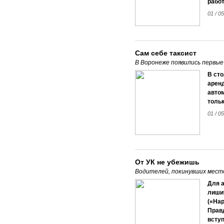
работ
01 / 0
Сам себе таксист
В Воронеже появились первы
В сто
аренд
автом
тольк
01 / 0
От УК не убежишь
Водителей, покинувших мест
Для а
лишит
(«На
Правд
вступ