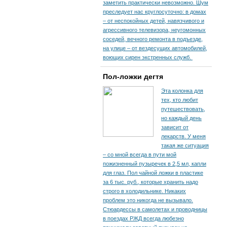
заметить практически невозможно. Шум
преследует нас круглосуточно: в домах
– от неспокойных детей, навязчивого и
агрессивного телевизора, неугомонных
соседей, вечного ремонта в подъезде,
на улице – от вездесущих автомобилей,
воющих сирен экстренных служб.
Пол-ложки дегтя
Эта колонка для
тех, кто любит
путешествовать,
но каждый день
зависит от
лекарств. У меня
такая же ситуация
– со мной всегда в пути мой
пожизненный пузыречек в 2,5 мл, капли
для глаз. Пол чайной ложки в пластике
за 6 тыс. руб., которые хранить надо
строго в холодильнике. Никаких
проблем это никогда не вызывало.
Стюардессы в самолетах и проводницы
в поездах РЖД всегда любезно