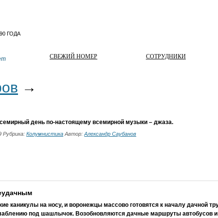
СВЕЖИЙ НОМЕР
СОТРУДНИКИ
ет
ров
→
семирный день по-настоящему всемирной музыки – джаза.
19 Рубрика:
Колумнистика
Автор:
Александр Саубанов
неудачным
ие каникулы на носу, и воронежцы массово готовятся к началу дачной тр
лаблению под шашлычок. Возобновляются дачные маршруты автобусов и э