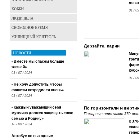
лопат
ХОББИ
01 / 0
ЛЮДИ ДЕЛА
СВОБОДНОЕ ВРЕМЯ
ЖИЛИЩНЫЙ КОНТРОЛЬ
Дерзайте, парни
НОВОСТИ
Мину
трети
«Вместе мы спасем больше
фарм-
жизней»
Кубок
01 / 07 / 2024
01 / 0
«Не хочу допустить, чтобы
фашизм возродился вновь»
01 / 07 / 2024
«Каждый уважающий себя
По горизонтали и верти
мужчина должен защищать свою
Пожарные отмечают 370-лети
семью и Родину»
К 370
10 / 06 / 2024
спаса
тепе
Автобус по выходным