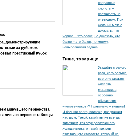
напрасные
хлопоты –
настаивать на
очевидном. При
желании можно
доказать, что
уши
черное – это белое, но доказать, что
белое – это белое, по-моему,
ера, демонстрирующие
невыполнимая задача.
естными за рубежом.
воевал престижный Кубок
Тише, товарищи
Угадайте с одного
раза, чего больше
всего не хватает
жителям
мегаполиса,
особенно
обитателям
«человейников»? Правильно – тишины!
лем минувшего первенства
И больше всего, полагаю, раздражает
овались на вершине таблицы
нас шум. Такой, какой мы не всегда
замечаем, как звук работающего
холодильника, и такой, как рев
взлетающего самолета, который не