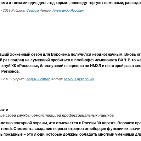
ами и тяпками один день год кормит, повсюду торгуют семенами, рассадо
5 / 2019 Рубрика:
Социум
Автор:
Александр Ягодкин
вший хоккейный сезон для Воронежа получился неоднозначным. Вновь ог
й раз подряд не сумевший пробиться в плей-офф чемпионата ВХЛ. В то ж
клуб ХК «Россошь», блеснувший в первенстве НМХЛ и во второй раз в св
 Регионов.
5 / 2019 Рубрика:
Колумнистика
Автор:
Михаил Кучеренко
кали
е своей службы демонстрацией профессиональных навыков
-летию пожарной охраны, что отмечается в России 30 апреля, Воронеж пр
телей. С момента создания первых отрядов огнеборцев функции их значи
рь пожарные – это люди, которые должны обладать многими умениями дл