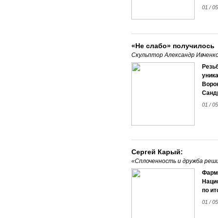
01 / 0
«Не слабо» получилось
Скульптор Александр Ивченко
Резь
уник
Воро
Сандр
01 / 0
Сергей Карый:
«Сплоченность и дружба реш
Фарм
Наци
по ит
01 / 0