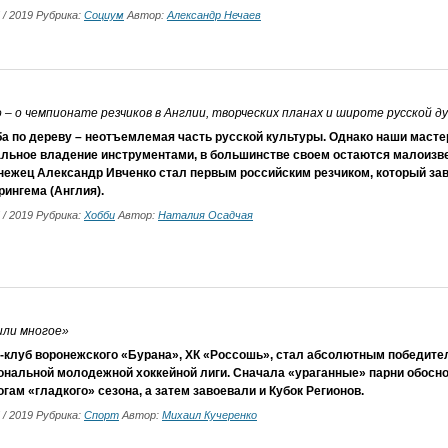
5 / 2019 Рубрика:
Социум
Автор:
Александр Нечаев
 – о чемпионате резчиков в Англии, творческих планах и широте русской д
ба по дереву – неотъемлемая часть русской культуры. Однако наши маст
альное владение инструментами, в большинстве своем остаются малоизв
нежец Александр Ивченко стал первым российским резчиком, который за
ингема (Англия).
5 / 2019 Рубрика:
Хобби
Автор:
Наталия Осадчая
или многое»
-клуб воронежского «Бурана», ХК «Россошь», стал абсолютным победите
ональной молодежной хоккейной лиги. Сначала «ураганные» парни обосн
огам «гладкого» сезона, а затем завоевали и Кубок Регионов.
5 / 2019 Рубрика:
Спорт
Автор:
Михаил Кучеренко