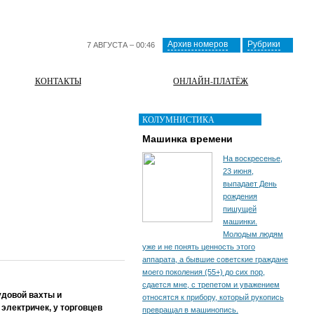
Архив номеров
Рубрики
7 АВГУСТА – 00:46
КОНТАКТЫ
ОНЛАЙН-ПЛАТЁЖ
КОЛУМНИСТИКА
Машинка времени
На воскресенье,
23 июня,
выпадает День
рождения
пишущей
машинки.
Молодым людям
уже и не понять ценность этого
аппарата, а бывшие советские граждане
моего поколения (55+) до сих пор,
сдается мне, с трепетом и уважением
удовой вахты и
относятся к прибору, который рукопись
лектричек, у торговцев
превращал в машинопись.