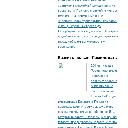
принимали заветный пузырек на
хранение в служебный холодильник на
время пути. По­этому я спокойно купила
ж/д билет на фирменный поезд
«Таврия» новой транспортной компании
«Гранд Сервис Экспресс» до
Петербурга. Билет недорогой, а быстрый
и удобный поезд, проходящий через наш
город, набирает популярность у
воронежцев.
Казнить нельзя. Помиловать
280 лет назад в
России случилось
невиданное
событие: впервые
была отменена
смертная казнь.
16 мая 1744 года
императрица Елизавета Петровна
повелела заменить эту высшую меру
наказания кнутом и вечной ссылкой на
каторжные работы. Впрочем, монаршая
милость продержалась недолго: уже при
императрице Екатерине Второй были