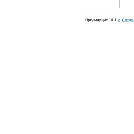
← Предыдущие 10
1
2
Следу