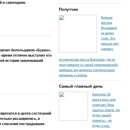
й и саженцами.
Попутчик
Больше
месяца
Мухаммед
не видел
снов. Это
раньше ему
снились
орчил болельщиков «Буран»,
е время отлично выступил его
исторические места Воронежа, где он
оей истории завоевавший
прогуливался со своей «марокканской»
любовью под ароматы плодоносящих
деревьев и сирени.
Самый главный день
Ежегодно 30
марта весь мир
отмечает День
защиты Земли. Не
евратился в центр состязаний
будет нашей
тельно расширились, и
планеты – не
я спасения пострадавших.
будет и нас.