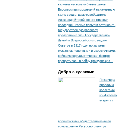
казнены несколько бунтовщиков.
Впоследствии мораторий на смертную
казнь вводил царь-освободитель
Александр Второй, но его отменил
наследник. Робкие попытки остановить
государственную расправу
предпринимались Государственной
Думой и Всероссийским съездом
Советов в 1917 году, но запреты
оказались неполными и скоротечными:
война империалистическая быстро
превратилась в войну гражданскую…
Добро с кулаками
Позавчера
провели с
коллегами
из «Берега»
встречу с
воронежскими общественниками по
приглашению Ресурсного центра