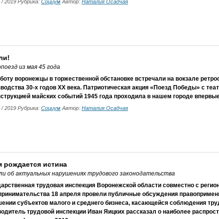
5 / 2019 Рубрика:
Социум
Автор:
Наталия Осадчая
ли!
оезд из мая 45 года
боту воронежцы в торжественной обстановке встречали на вокзале ретро
водства 30-х годов XX века. Патриотическая акция «Поезд Победы» с теа
струкцией майских событий 1945 года проходила в нашем городе впервые
5 / 2019 Рубрика:
Социум
Автор:
Наталия Осадчая
м рождается истина
али об актуальных нарушениях трудового законодательства
дарственная трудовая инспекция Воронежской области совместно с реги
принимательства 18 апреля провели публичные обсуждения правопримени
шении субъектов малого и среднего бизнеса, касающейся соблюдения тру
водитель трудовой инспекции Иван Яицких рассказал о наиболее распрос