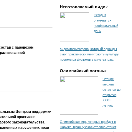
Непотопляемый видик
Сегодня
отмечается
неофициальный
День
состав с паровозом
видеомагнитофона, который однажды
трализованной
смог практически уничтожить культуру
.
просмотра фильмов в кинотеатрах.
Олимпийский «огонь»
Четыре
месяца
остается до
открытия
XXXIII
летних
ональным Центром поддержки
тельной практики в
Олимпийских игр, которые пройдут в
дового законодательства.
Париже. Французская столица станет
траненных нарушениях прав