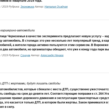
ников в I квартале 2019 года.
5 / 2019 Рубрика:
Экономика
Автор:
Наталия Осадчая
е каршеринг-автомобили
лице Черноземья в качестве эксперимента предлагают новую услугу – ка
у автомобиль. В столицах это уже несколько лет популярный тренд, в к
обилей, а жители города активно пользуются этим сервисом. В Воронеже
о два автомобиля, но организаторы обещают, что уже к концу года парк в
5 / 2019 Рубрика:
Социум
Автор:
Александр Нечаев
о ДТП с жертвами, будут лишать свободы
втомобилистов, которые сбежали с места ДТП, существенно ужесточается
ь свободы на срок до девяти лет. Соответствующие поправки к ст. 264 Уг
рушение правил дорожного движения и эксплуатации транспортных средст
а, это касается только ДТП, в котором были жертвы. Закон принимался в
ил в силу.