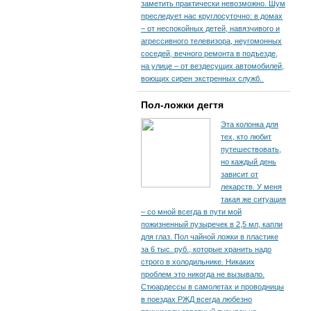
заметить практически невозможно. Шум
преследует нас круглосуточно: в домах
– от неспокойных детей, навязчивого и
агрессивного телевизора, неугомонных
соседей, вечного ремонта в подъезде,
на улице – от вездесущих автомобилей,
воющих сирен экстренных служб.
Пол-ложки дегтя
Эта колонка для
тех, кто любит
путешествовать,
но каждый день
зависит от
лекарств. У меня
такая же ситуация
– со мной всегда в пути мой
пожизненный пузыречек в 2,5 мл, капли
для глаз. Пол чайной ложки в пластике
за 6 тыс. руб., которые хранить надо
строго в холодильнике. Никаких
проблем это никогда не вызывало.
Стюардессы в самолетах и проводницы
в поездах РЖД всегда любезно