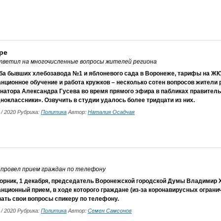
ре
ответил на многочисленные вопросы жителей региона
ба бывших хлебозавода №1 и яблоневого сада в Воронеже, тарифы на ЖКУ
нционное обучение и работа кружков – несколько сотен вопросов жители 
натора Александра Гусева во время прямого эфира в пабликах правитель
ноклассники». Озвучить в студии удалось более тридцати из них.
2 / 2020 Рубрика:
Политика
Автор:
Наталия Осадчая
 провел прием граждан по телефону
торник, 1 декабря, председатель Воронежской городской Думы Владимир
нционный прием, в ходе которого граждане (из-за коронавирусных огран
ать свои вопросы спикеру по телефону.
2 / 2020 Рубрика:
Политика
Автор:
Семен Самсонов