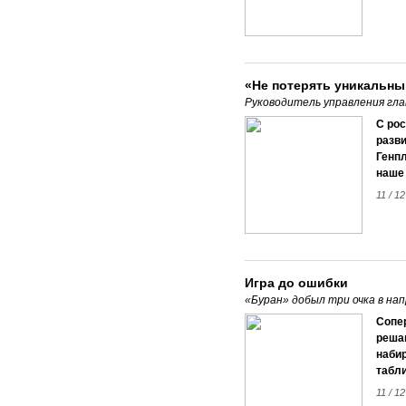
«Не потерять уникальн
Руководитель управления гла
С рос
разви
Генпл
наше
11 / 1
Игра до ошибки
«Буран» добыл три очка в на
Сопе
реша
набир
табли
11 / 1