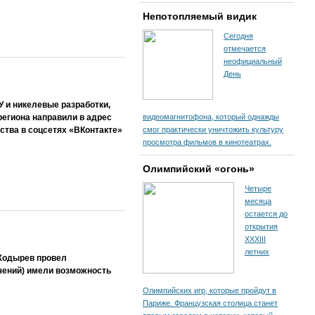
Непотопляемый видик
Сегодня
отмечается
неофициальный
День
 и никелевые разработки,
региона направили в адрес
видеомагнитофона, который однажды
ства в соцсетях «ВКонтакте»
смог практически уничтожить культуру
просмотра фильмов в кинотеатрах.
Олимпийский «огонь»
Четыре
месяца
остается до
открытия
XXXIII
летних
 Ходырев провел
ичений) имели возможность
Олимпийских игр, которые пройдут в
Париже. Французская столица станет