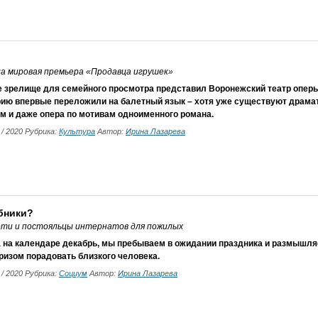
а мировая премьера «Продавца игрушек»
е зрелище для семейного просмотра представил Воронежский театр оперы
рию впервые переложили на балетный язык – хотя уже существуют драмат
м и даже опера по мотивам одноименного романа.
2 / 2020 Рубрика:
Культура
Автор:
Ирина Лазарева
бники?
дети и постояльцы интернатов для пожилых
 на календаре декабрь, мы пребываем в ожидании праздника и размышляе
ризом порадовать близкого человека.
2 / 2020 Рубрика:
Социум
Автор:
Ирина Лазарева