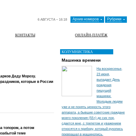
Архив номеров
Рубрики
6 АВГУСТА – 16:18
КОНТАКТЫ
ОНЛАЙН-ПЛАТЁЖ
КОЛУМНИСТИКА
Машинка времени
На воскресенье,
23 июня,
арков Деду Морозу.
выпадает День
раздников, которые в России
рождения
пишущей
машинки.
Молодым людям
уже и не понять ценность этого
аппарата, а бывшие советские граждане
моего поколения (55+) до сих пор,
сдается мне, с трепетом и уважением
а топором, а потом
относятся к прибору, который рукопись
озабытой теме
превращал в машинопись.