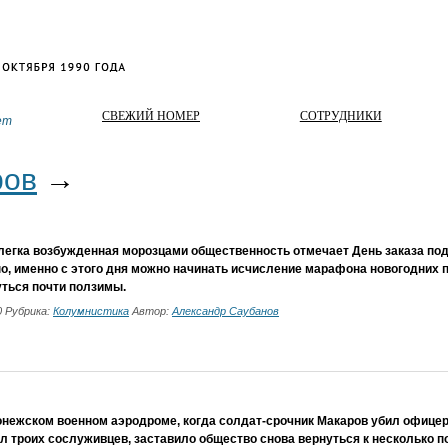
СВЕЖИЙ НОМЕР
СОТРУДНИКИ
ет
ров
→
легка возбужденная морозцами общественность отмечает День заказа под
о, именно с этого дня можно начинать исчисление марафона новогодних п
уться почти ползимы.
20 Рубрика:
Колумнистика
Автор:
Александр Саубанов
онежском военном аэродроме, когда солдат-срочник Макаров убил офицер
л троих сослуживцев, заставило общество снова вернуться к несколько п