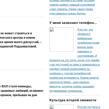
вторым городом в истории, который
трижды примет главный спортивный
старт планеты. Ранее такого права
удостаивался только Лондон.
У меня зазвонил телефон…
Я из тех, кто
 не может строиться и
обзавелся
ического центра и новом
мобильным
ее время много дискуссий, –
телефоном позже
 Людмилой Подшиваловой.
многих моих
знакомых и
сослуживцев. И
решился на это тогда, когда этот девайс
стал доступней по цене и превратился в
предмет первой необходимости –
особенно с учетом потребностей
профессии журналиста. Помню первую
кнопочную Nokia – еще реально
» ВХЛ стали команды,
финскую, которую теперь называют
 здоровых амбиций, исправно
неубиваемым телефоном.
Воронеж, пребывая на дне
Культура второй свежести
Пустое это дело и