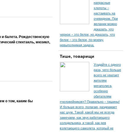
напрасные
хлопоты –
настаивать на
очевидном. При
желании можно
доказать, что
черное – это белое, но доказать, что
 и балета. Рождественскую
белое – это белое, по-моему,
ический спектакль, мюзикл,
невыполнимая задача.
Тише, товарищи
Угадайте с одного
раза, чего больше
всего не хватает
жителям
мегаполиса,
особенно
обитателям
м о том, каким бы
«человейников»? Правильно – тишины!
И больше всего, полагаю, раздражает
нас шум. Такой, какой мы не всегда
замечаем, как звук работающего
холодильника, и такой, как рев
взлетающего самолета, который не