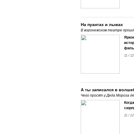
На пуантах и лыжах
В воронежском театре прошл
Ярко
исто
филь
11 / 1
А ты записался в волше
Чего просят у Деда Мороза 
Когда
сюрп
11 / 1