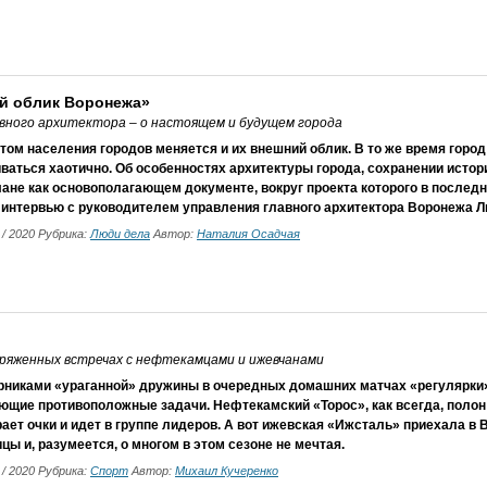
ый облик Воронежа»
вного архитектора – о настоящем и будущем города
том населения городов меняется и их внешний облик. В то же время город
ваться хаотично. Об особенностях архитектуры города, сохранении истор
ане как основополагающем документе, вокруг проекта которого в последн
 интервью с руководителем управления главного архитектора Воронежа
2 / 2020 Рубрика:
Люди дела
Автор:
Наталия Осадчая
пряженных встречах с нефтекамцами и ижевчанами
рниками «ураганной» дружины в очередных домашних матчах «регулярки
ющие противоположные задачи. Нефтекамский «Торос», как всегда, полон
ает очки и идет в группе лидеров. А вот ижевская «Ижсталь» приехала в 
цы и, разумеется, о многом в этом сезоне не мечтая.
2 / 2020 Рубрика:
Спорт
Автор:
Михаил Кучеренко