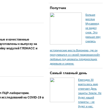
Попутчик
Больше
месяца
Мухаммед
не видел
снов. Это
раньше ему
ные и качественные
снились
дготовлены к выпуску на
ройку модулей ГЛОНАСС и
исторические места Воронежа, где он
прогуливался со своей «марокканской»
любовью под ароматы плодоносящих
деревьев и сирени.
Самый главный день
Ежегодно 30
марта весь мир
отмечает День
л ПЦР-лаборатории.
защиты Земли. Не
 исследований на COVID-19 в
будет нашей
планеты – не
будет и нас.