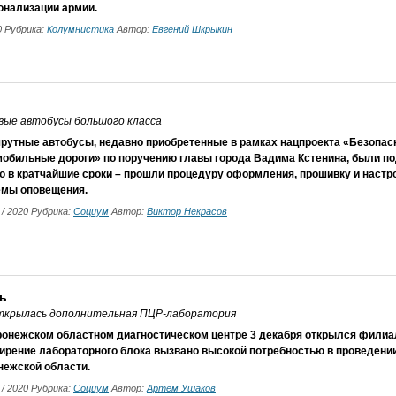
нализации армии.
20 Рубрика:
Колумнистика
Автор:
Евгений Шкрыкин
вые автобусы большого класса
рутные автобусы, недавно приобретенные в рамках нацпроекта «Безопас
мобильные дороги» по поручению главы города Вадима Кстенина, были по
ю в кратчайшие сроки – прошли процедуру оформления, прошивку и наст
емы оповещения.
2 / 2020 Рубрика:
Социум
Автор:
Виктор Некрасов
нь
ткрылась дополнительная ПЦР-лаборатория
ронежском областном диагностическом центре 3 декабря открылся филиа
ирение лабораторного блока вызвано высокой потребностью в проведении
нежской области.
2 / 2020 Рубрика:
Социум
Автор:
Артем Ушаков