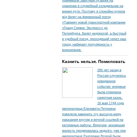
принимали заветный пузырек на
хранение в служебный холодильник на
время пути. По­этому я спокойно купила
ж/д билет на фирменный поезд
«Таврия» новой транспортной компании
«Гранд Сервис Экспресс» до
Петербурга. Билет недорогой, а быстрый
и удобный поезд, проходящий через наш
город, набирает популярность у
воронежцев.
Казнить нельзя. Помиловать
280 лет назад в
России случилось
невиданное
событие: впервые
была отменена
смертная казнь.
16 мая 1744 года
императрица Елизавета Петровна
повелела заменить эту высшую меру
наказания кнутом и вечной ссылкой на
каторжные работы. Впрочем, монаршая
милость продержалась недолго: уже при
императрице Екатерине Второй были