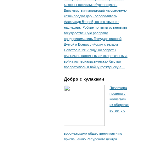
казнены несколько бунтовщиков.
Впоследствии мораторий на смертную
казнь вводил царь-освободитель
Александр Второй, но его отменил
наследник. Робкие попытки остановить
государственную расправу
предпринимались Государственной
Думой и Всероссийским съездом
Советов в 1917 году, но запреты
оказались неполными и скоротечными:
война империалистическая быстро
превратилась в войну гражданскую…
Добро с кулаками
Позавчера
провели с
коллегами
из «Берега»
встречу с
воронежскими общественниками по
приглашению Ресурсного центра