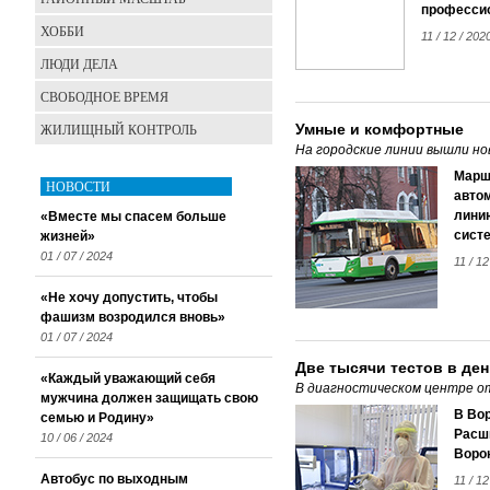
профессио
ХОББИ
11 / 12 / 20
ЛЮДИ ДЕЛА
СВОБОДНОЕ ВРЕМЯ
ЖИЛИЩНЫЙ КОНТРОЛЬ
Умные и комфортные
На городские линии вышли но
Марш
НОВОСТИ
авто
лини
«Вместе мы спасем больше
сист
жизней»
01 / 07 / 2024
11 / 1
«Не хочу допустить, чтобы
фашизм возродился вновь»
01 / 07 / 2024
Две тысячи тестов в де
«Каждый уважающий себя
В диагностическом центре о
мужчина должен защищать свою
В Во
семью и Родину»
Расш
10 / 06 / 2024
Воро
Автобус по выходным
11 / 1